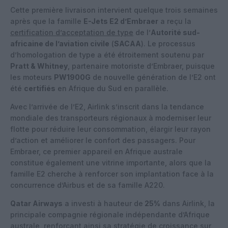
Cette première livraison intervient quelque trois semaines
après que la famille
E-Jets E2 d’Embraer
a reçu la
certification d’acceptation de type
de l’
Autorité sud-
africaine de l’aviation civile
(
SACAA
). Le processus
d’homologation de type a été étroitement soutenu par
Pratt & Whitney
, partenaire motoriste d’Embraer, puisque
les moteurs
PW1900G
de nouvelle génération de l’E2 ont
été
certifiés
en Afrique du Sud en parallèle.
Avec l’arrivée de l’E2, Airlink s’inscrit dans la tendance
mondiale des transporteurs régionaux à moderniser leur
flotte pour réduire leur consommation, élargir leur rayon
d’action et améliorer le confort des passagers. Pour
Embraer, ce premier appareil en Afrique australe
constitue également une vitrine importante, alors que la
famille E2 cherche à renforcer son implantation face à la
concurrence d’Airbus et de sa famille A220.
Qatar Airways
a investi à hauteur de
25%
dans Airlink, la
principale compagnie régionale indépendante d’Afrique
australe, renforçant ainsi sa stratégie de croissance sur