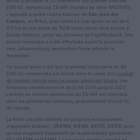
Airlink a accueilli le 22 septembre son premier Embraer
E195-E2, immatriculé ZS-ARF (numéro de série 19020190).
L’appareil a quitté l’usine Embraer de
São José dos
Campos
, au Brésil, pour rallier Le Cap après un vol de 6
317 km et une durée de 7h58 (sans même faire escale à
Sainte-Hélène), selon les données de FlightRadar24. Une
escale technique y a été effectuée avant la poursuite
vers Johannesburg, destination finale atteinte le
lendemain.
Ce nouvel avion n’est que le premier d’une série de dix
E195-E2 commandés par Airlink dans le cadre d’un
contrat
de location conclu avec le loueur américain Azorra
. Les
livraisons s’échelonneront de la fin 2025 jusqu’à 2027.
L’entrée en service commercial du ZS-ARF est attendue
dans les prochaines semaines, probablement d’ici la fin
de l’année.
La flotte actuelle d’Airlink se compose exclusivement
d’appareils Embraer :
29 E190, 6 E195, 4 E175, 3 E170
ainsi
qu’une vingtaine d’appareils de la précédente génération
ERJ (
17 E135 et 11 E145)
. Le nouveau modèle, équipé de