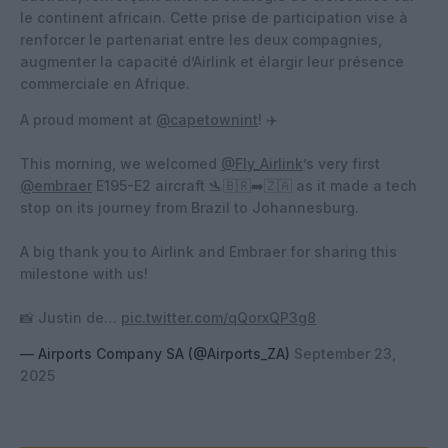
le continent africain. Cette prise de participation vise à
renforcer le partenariat entre les deux compagnies,
augmenter la capacité d’Airlink et élargir leur présence
commerciale en Afrique.
A proud moment at
@capetownint
! ✈️
This morning, we welcomed
@Fly_Airlink
’s very first
@embraer
E195-E2 aircraft 🛬🇧🇷➡️🇿🇦 as it made a tech
stop on its journey from Brazil to Johannesburg.
A big thank you to Airlink and Embraer for sharing this
milestone with us!
📸 Justin de…
pic.twitter.com/qQorxQP3g8
— Airports Company SA (@Airports_ZA)
September 23,
2025