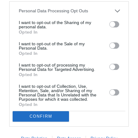
LAISSER UN COMMENTAIRE
Personal Data Processing Opt Outs
I want to opt-out of the Sharing of my
personal data.
Opted In
FAIRE UN DON
I want to opt-out of the Sale of my
Personal Data.
Appel aux lecteurs !
Opted In
Soutenez Air Journal participez
à son
I want to opt-out of processing my
développement !
Personal Data for Targeted Advertising.
Opted In
I want to opt-out of Collection, Use,
NOUS SOUTENIR
Retention, Sale, and/or Sharing of my
Personal Data that Is Unrelated with the
Purposes for which it was collected.
Opted In
CONFIRM