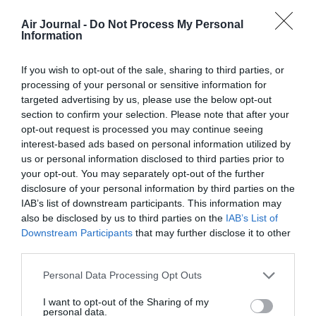
Vous confondez ‘nécessaire ‘ et ‘superflu ‘
Air Journal -
Do Not Process My Personal
Information
RÉPONDRE
If you wish to opt-out of the sale, sharing to third parties, or
processing of your personal or sensitive information for
Lomnava
a
5 octobre
targeted advertising by us, please use the below opt-out
commenté :
2025 - 17 h 51
section to confirm your selection. Please note that after your
min
opt-out request is processed you may continue seeing
interest-based ads based on personal information utilized by
désolé je ne savais pas que
us or personal information disclosed to third parties prior to
voyagé en avion était du
your opt-out. You may separately opt-out of the further
superflu.
disclosure of your personal information by third parties on the
RÉPONDRE
IAB’s list of downstream participants. This information may
also be disclosed by us to third parties on the
IAB’s List of
Downstream Participants
that may further disclose it to other
third parties.
Anhuro
a
8 octobre
commenté :
2025 - 6 h
Personal Data Processing Opt Outs
04 min
Superflu ? Oui de faire
I want to opt-out of the Sharing of my
personal data.
payer un “choix” de