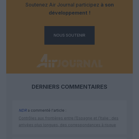
Soutenez Air Journal participez
à son
développement !
NOUS SOUTENIR
DERNIERS COMMENTAIRES
NDR
a commenté l'article :
Contrôles aux frontières entre l’Espagne et l’Italie : des
arrivées plus longues, des correspondances à risque