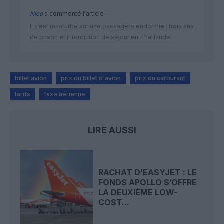
Nico
a commenté l'article :
Il s’est masturbé sur une passagère endormie : trois ans
de prison et interdiction de séjour en Thaïlande
billet avion
prix du billet d'avion
prix du carburant
tarifs
taxe aérienne
LIRE AUSSI
RACHAT D’EASYJET : LE
FONDS APOLLO S’OFFRE
LA DEUXIÈME LOW-
COST...