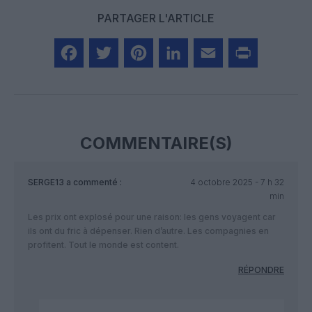
PARTAGER L'ARTICLE
Facebook
Twitter
Pinterest
LinkedIn
Email
Print
COMMENTAIRE(S)
SERGE13
a commenté :
4 octobre 2025 - 7 h 32
min
Les prix ont explosé pour une raison: les gens voyagent car
ils ont du fric à dépenser. Rien d’autre. Les compagnies en
profitent. Tout le monde est content.
RÉPONDRE