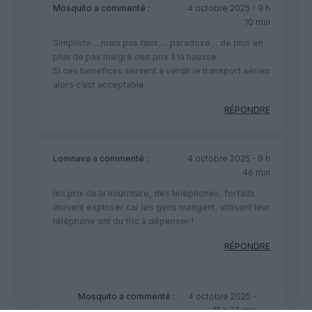
Mosquito
a commenté :
4 octobre 2025 - 9 h
10 min
Simpliste….mais pas faux…. paradoxe… de plus en
plus de pax malgré des prix à la hausse.
Si ces benefices servent à verdir le transport aérien
alors c’est acceptable.
RÉPONDRE
Lomnava
a commenté :
4 octobre 2025 - 9 h
46 min
les prix de la nourriture, des téléphones, forfaits
doivent exploser car les gens mangent, utilisent leur
téléphone ont du fric à dépenser !
RÉPONDRE
Mosquito
a commenté :
4 octobre 2025 -
12 h 37 min