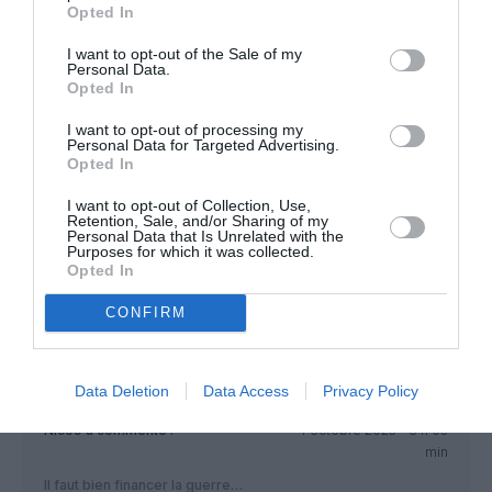
Opted In
siège !
Dernièrement j’ai
I want to opt-out of the Sale of my
demandé un siège
Personal Data.
hublot et j’ai obtenu un
Opted In
siège couloir car pas de
place !
I want to opt-out of processing my
Personal Data for Targeted Advertising.
Dans l’appareil 25
Opted In
sièges hublot libres !
La demoiselle a
I want to opt-out of Collection, Use,
détourné le regard la
Retention, Sale, and/or Sharing of my
Personal Data that Is Unrelated with the
povre, Terimas kasis.
Purposes for which it was collected.
Opted In
CONFIRM
Data Deletion
Data Access
Privacy Policy
Nico9
a commenté :
4 octobre 2025 - 8 h 05
min
Il faut bien financer la guerre…