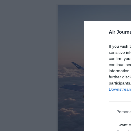
Air Journa
If you wish 
sensitive in
confirm you
continue se
information 
further disc
participants
Downstream 
Persona
I want t