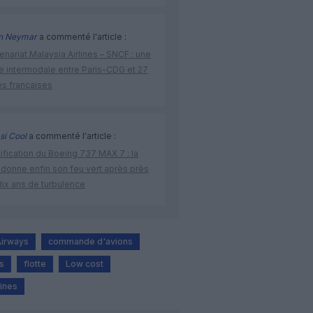
n Neymar
a commenté l'article :
enariat Malaysia Airlines – SNCF : une
re intermodale entre Paris-CDG et 27
es françaises
si Cool
a commenté l'article :
ification du Boeing 737 MAX 7 : la
 donne enfin son feu vert après près
dix ans de turbulence
Airways
commande d'avions
s
flotte
Low cost
lines