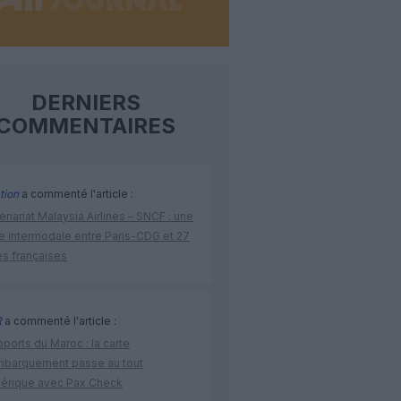
DERNIERS
COMMENTAIRES
tion
a commenté l'article :
enariat Malaysia Airlines – SNCF : une
re intermodale entre Paris-CDG et 27
es françaises
R
a commenté l'article :
ports du Maroc : la carte
mbarquement passe au tout
érique avec Pax Check