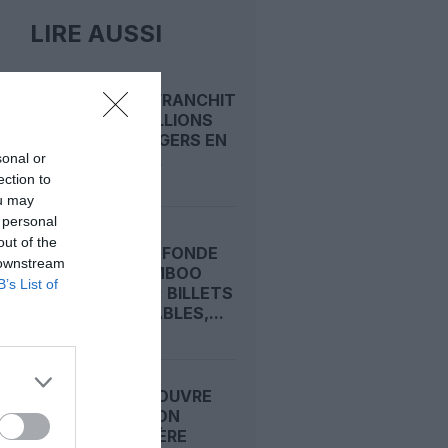
LIRE AUSSI
RYANAIR FRANCHIT
LES 22 MILLIONS
DE PASSAGERS EN
sonal or
UN MOIS...
ection to
ou may
 personal
out of the
CRISE PROFONDE
 downstream
CHEZ BAMBOO
B’s List of
AIRWAYS : BILLETS
INTROUVABLES,...
AIR INDIA OUVRE
UNE LIAISON
SAISONNIÈRE