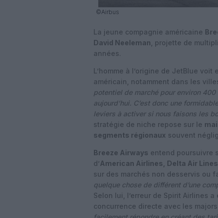
©Airbus
La jeune compagnie américaine
Bre
David Neeleman
, projette de multip
années.
L’homme à l’origine de JetBlue voit 
américain, notamment dans les ville
potentiel de marché pour environ 400 
aujourd’hui. C’est donc une formidab
leviers à activer si nous faisons les b
stratégie de niche repose sur le
mai
segments régionaux
souvent néglig
Breeze Airways
entend poursuivre
d’
American Airlines, Delta Air Lines
sur des marchés non desservis ou f
quelque chose de différent d’une comp
Selon lui,
l’erreur de Spirit Airlines
a 
concurrence directe avec les majors
facilement répondre en créant des tari