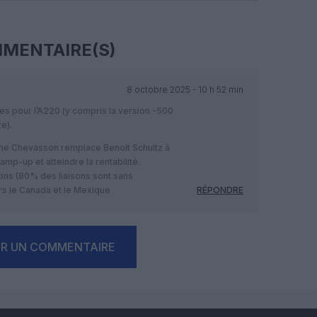
MENTAIRE(S)
8 octobre 2025 - 10 h 52 min
s pour l’A220 (y compris la version -500
e).
ume Chevasson remplace Benoit Schultz à
amp-up et atteindre la rentabilité.
isons (80% des liaisons sont sans
rs le Canada et le Mexique
RÉPONDRE
ER UN COMMENTAIRE