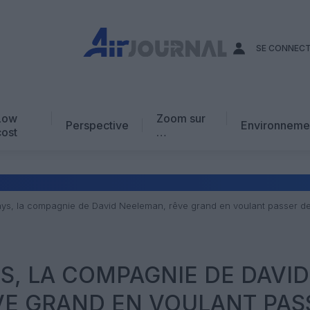
SE CONNEC
Low
Zoom sur
Perspective
Environneme
cost
…
Edito
En chiffres
Avis d’expert
ys, la compagnie de David Neeleman, rêve grand en voulant passer de
AJ Académie
Vidéo
S, LA COMPAGNIE DE DAVID
VE GRAND EN VOULANT PAS