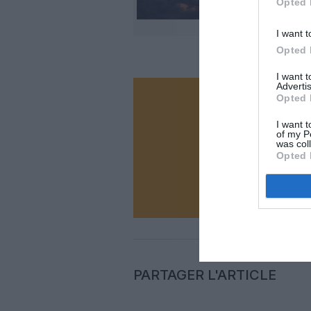
Opted 
I want t
Opted 
I want 
Advertis
Opted 
Vous ave
Soutenez
I want t
of my P
was col
Opted 
N
PARTAGER L'ARTICLE