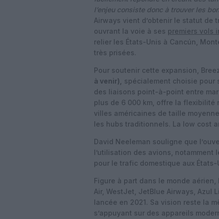
l’enjeu consiste donc à trouver les b
Airways vient d’obtenir le
statut de 
ouvrant la voie à ses
premiers vols 
relier les États-Unis à
Cancún
,
Mont
très prisées.
Pour soutenir cette expansion, Bree
à venir)
,
spécialement choisie pour s
des liaisons point-à-point entre ma
plus de 6 000 km, offre la flexibili
villes américaines de taille moyenn
les hubs traditionnels. La low cost
David Neeleman souligne que l’ouvert
l’utilisation des avions, notamment
pour le trafic domestique aux États-
Figure à part dans le monde aérien,
Air
,
WestJet
,
JetBlue Airways
,
Azul 
lancée en 2021. Sa vision reste la 
s’appuyant sur des appareils moder