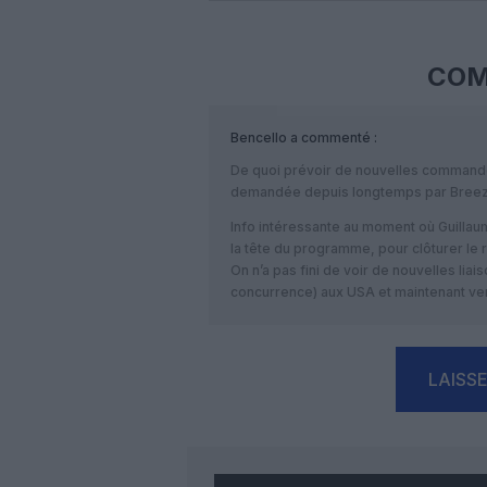
COM
Bencello
a commenté :
De quoi prévoir de nouvelles commande
demandée depuis longtemps par Breez
Info intéressante au moment où Guilla
la tête du programme, pour clôturer le r
On n’a pas fini de voir de nouvelles lia
concurrence) aux USA et maintenant ve
LAISS