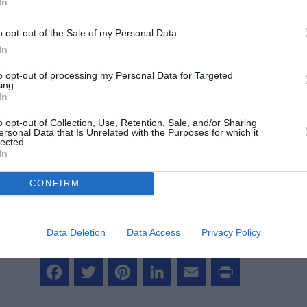
In
©Breeze Airways
o opt-out of the Sale of my Personal Data.
In
to opt-out of processing my Personal Data for Targeted
ing.
In
z apprécié l’article ?
-nous, faites un don !
o opt-out of Collection, Use, Retention, Sale, and/or Sharing
ersonal Data that Is Unrelated with the Purposes for which it
lected.
In
OUS SOUTENIR
CONFIRM
Data Deletion
Data Access
Privacy Policy
Facebook
Twitter
Pinterest
LinkedIn
Email
Print