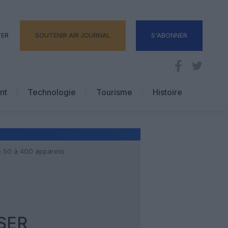
TER
SOUTENIR AIR JOURNAL
S'ABONNER
nt
Technologie
Tourisme
Histoire
Pratique
Hôtellerie
Voyages d’affaires
 50 à 400 appareils
SER