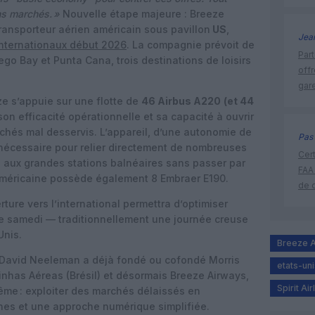
ons marchés. »
Nouvelle étape majeure : Breeze
transporteur aérien américain sous pavillon
US
,
Jea
internationaux début 2026
. La compagnie prévoit de
Part
ego Bay
et
Punta Cana
, trois destinations de loisirs
off
gar
ze s’appuie sur une flotte de
46 Airbus A220
(et 44
on efficacité opérationnelle et sa capacité à ouvrir
rchés mal desservis. L’appareil, d’une autonomie de
Pas 
té nécessaire pour relier directement de nombreuses
Cert
e aux grandes stations balnéaires sans passer par
FAA
 américaine possède également 8 Embraer E190.
de 
ure vers l’international permettra d’optimiser
 le samedi — traditionnellement une journée creuse
Unis.
Breeze 
David Neeleman
a déjà fondé ou cofondé
Morris
etats-uni
Linhas Aéreas
(Brésil) et désormais
Breeze Airways
,
Spirit Air
même : exploiter des marchés délaissés en
nes et une approche numérique simplifiée.