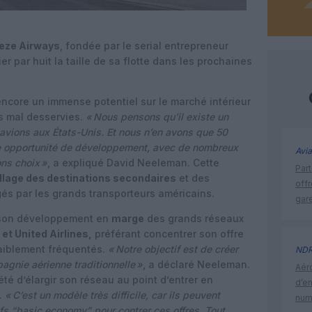
eze Airways
, fondée par le serial entrepreneur
lier par huit la taille de sa flotte dans les prochaines
encore un immense potentiel sur le marché intérieur
s mal desservies.
« Nous pensons qu’il existe un
avions aux États-Unis. Et nous n’en avons que 50
le opportunité de développement, avec de nombreux
Avia
ons choix »
, a expliqué David Neeleman. Cette
Part
llage des destinations secondaires
et des
off
és par les grands transporteurs américains.
gar
 son développement en
marge
des grands réseaux
 et United Airlines,
préférant concentrer son offre
aiblement fréquentés.
« Notre objectif est de créer
ND
agnie aérienne traditionnelle »
, a déclaré Neeleman.
Aéro
été d’élargir son réseau au point d’entrer en
d’e
.
« C’est un modèle très difficile, car ils peuvent
num
fs “basic economy” pour contrer ces offres. Tout