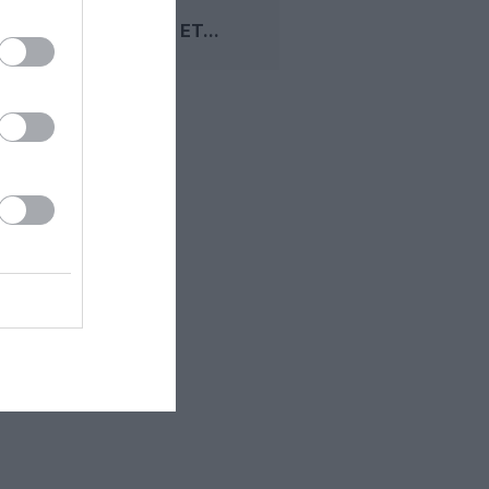
MUMBAI–
TORONTO ET...