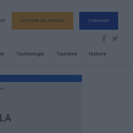
TER
SOUTENIR AIR JOURNAL
S'ABONNER
nt
Technologie
Tourisme
Histoire
Pratique
Hôtellerie
Voyages d’affaires
ieu
 LA