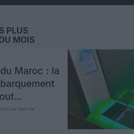
S PLUS
DU MOIS
du Maroc : la
mbarquement
out
 avec Pax
12h00
par Alain Hai