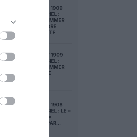
LE 7 AOÛT 1909
DANS LE CIEL :
ROGER SOMMER
FAIT ENCORE
L’ACTUALITÉ
LE 6 AOÛT 1909
DANS LE CIEL :
ROGER SOMMER
PERMET LE
SACRE...
LE 5 AOÛT 1908
DANS LE CIEL : LE «
ZEPPELIN »
DÉTRUIT PAR...