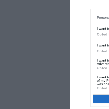
LAISS
Persona
I want t
Opted 
I want t
Opted 
I want 
Advertis
Opted 
I want t
of my P
was col
Opted 