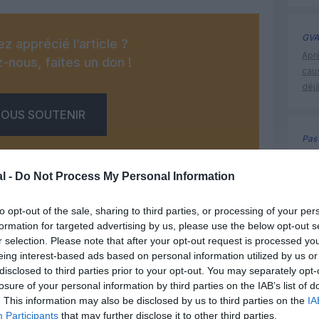
GVA
z apprécié l’article ?
Apr
-nous, faites un don !
cau
déjà
OUS SOUTENIR
Pas 
Apr
cau
l -
Do Not Process My Personal Information
déjà
to opt-out of the sale, sharing to third parties, or processing of your per
formation for targeted advertising by us, please use the below opt-out s
r selection. Please note that after your opt-out request is processed y
Facebook
Twitter
Pinterest
LinkedIn
Email
Print
histoire 
eing interest-based ads based on personal information utilized by us or
disclosed to third parties prior to your opt-out. You may separately opt-
losure of your personal information by third parties on the IAB’s list of
. This information may also be disclosed by us to third parties on the
IA
un commentaire !
Participants
that may further disclose it to other third parties.