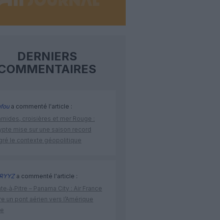
DERNIERS
COMMENTAIRES
fou
a commenté l'article :
amides, croisières et mer Rouge :
ypte mise sur une saison record
gré le contexte géopolitique
RYYZ
a commenté l'article :
te‑à‑Pitre – Panama City : Air France
e un pont aérien vers l’Amérique
ne