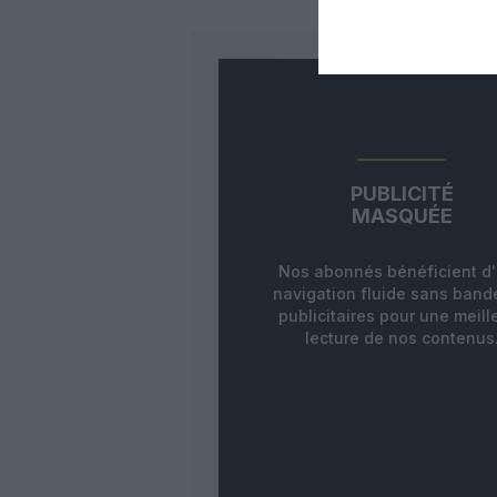
PUBLICITÉ
MASQUÉE
Nos abonnés bénéficient d
navigation fluide sans ban
publicitaires pour une meill
lecture de nos contenus