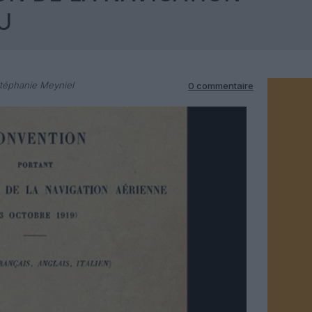
U
téphanie Meyniel
0 commentaire