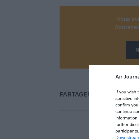
Vous ave
Soutenez
N
Air Journa
If you wish 
PARTAGER L'ARTICLE
sensitive in
confirm you
continue se
information 
further disc
participants
Auc
Downstream 