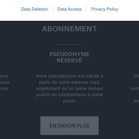
Data Deletion
Data Access
Privacy Policy
ABONNEMENT
PSEUDONYME
RÉSERVÉ
'une
Votre pseudonyme est validé à
Vo
deaux
partir de votre adresse mail,
eure
empêchant qu'un autre lecteur
com
.
publie un commentaire à votre
place.
mo
EN SAVOIR PLUS