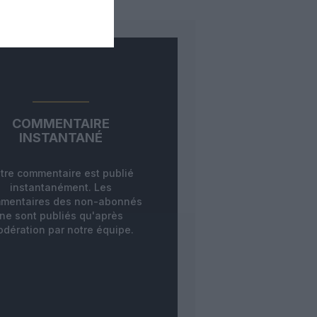
COMMENTAIRE
INSTANTANÉ
tre commentaire est publié
instantanément. Les
mentaires des non-abonnés
ne sont publiés qu'après
dération par notre équipe.