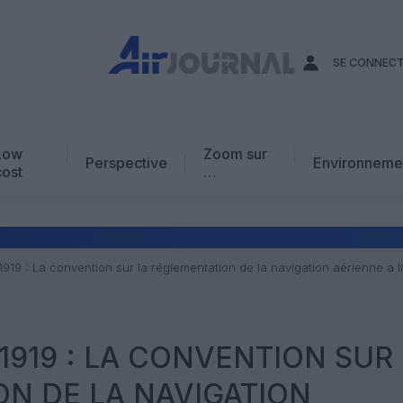
SE CONNEC
Low
Zoom sur
Perspective
Environneme
cost
…
Edito
En chiffres
Avis d’expert
1919 : La convention sur la réglementation de la navigation aérienne a l
AJ Académie
Vidéo
1919 : LA CONVENTION SUR
N DE LA NAVIGATION