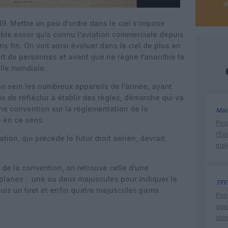
9. Mettre un peu d’ordre dans le ciel s’impose
ble essor qu’a connu l’aviation commerciale depuis
s fin. On voit ainsi évoluer dans le ciel de plus en
rt de personnes et avant que ne règne l’anarchie la
helle mondiale.
son sein les nombreux appareils de l’armée, ayant
mps de réfléchir à établir des règles, démarche qui va
une convention sur la réglementation de la
Man
 en ce sens.
Pyr
l’Ég
tion, qui précède le futur droit aérien, devrait
mal
e de la convention, on retrouve celle d’une
oplanes : une ou deux majuscules pour indiquer le
TFF
puis un tiret et enfin quatre majuscules parmi
Poin
ouvr
lati