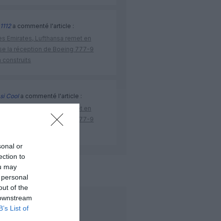
1112
a commenté l'article :
ès Emirates, Lufthansa remet en
se la réception de Boeing 777-9
 construits
si Cool
a commenté l'article :
ès Emirates, Lufthansa remet en
se la réception de Boeing 777-9
 construits
sonal or
ection to
ou may
de l'aviation
 personal
out of the
 downstream
LIRE AUSSI
B’s List of