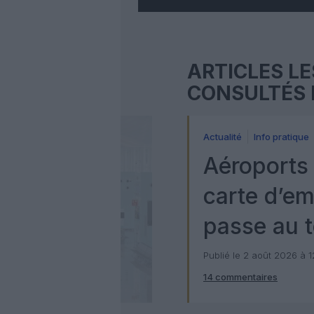
ARTICLES LE
CONSULTÉS 
Actualité
Info pratique
Aéroports 
carte d’e
passe au t
numérique
Publié le 2 août 2026 à 
14 commentaires
Check