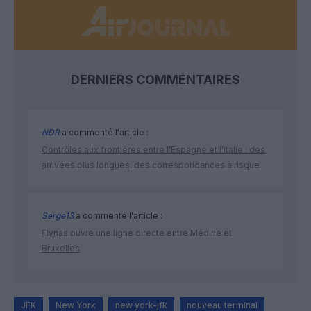
DERNIERS COMMENTAIRES
NDR
a commenté l'article :
Contrôles aux frontières entre l’Espagne et l’Italie : des
arrivées plus longues, des correspondances à risque
Serge13
a commenté l'article :
Flynas ouvre une ligne directe entre Médine et
Bruxelles
JFK
New York
new york-jfk
nouveau terminal