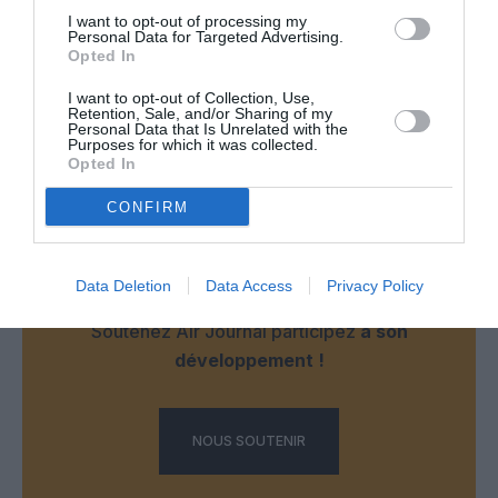
Hâte de découvrir ce nouveau Terminal de l’aéroport de JFK.
I want to opt-out of processing my
Personal Data for Targeted Advertising.
Opted In
RÉPONDRE
I want to opt-out of Collection, Use,
Retention, Sale, and/or Sharing of my
Personal Data that Is Unrelated with the
Purposes for which it was collected.
LAISSER UN COMMENTAIRE
Opted In
CONFIRM
FAIRE UN DON
Data Deletion
Data Access
Privacy Policy
Appel aux lecteurs !
Soutenez Air Journal participez
à son
développement !
NOUS SOUTENIR