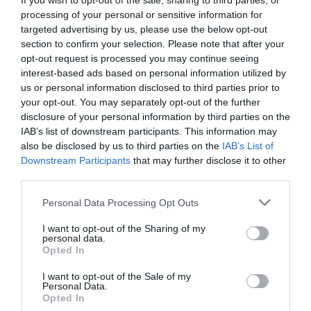
If you wish to opt-out of the sale, sharing to third parties, or
processing of your personal or sensitive information for
targeted advertising by us, please use the below opt-out
NOUS SOUTENIR
section to confirm your selection. Please note that after your
opt-out request is processed you may continue seeing
interest-based ads based on personal information utilized by
us or personal information disclosed to third parties prior to
your opt-out. You may separately opt-out of the further
disclosure of your personal information by third parties on the
PARTAGER L'ARTICLE
IAB’s list of downstream participants. This information may
also be disclosed by us to third parties on the
IAB’s List of
Downstream Participants
that may further disclose it to other
third parties.
Facebook
Twitter
Pinterest
LinkedIn
Email
Print
Personal Data Processing Opt Outs
I want to opt-out of the Sharing of my
personal data.
COMMENTAIRE(S)
Opted In
I want to opt-out of the Sale of my
Personal Data.
Sébastien
a commenté :
24 octobre 2025 - 10 h 41
Opted In
min