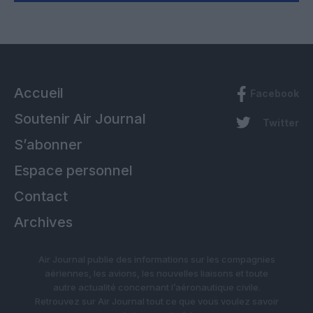
Accueil
Facebook
Soutenir Air Journal
Twitter
S’abonner
Espace personnel
Contact
Archives
Air Journal publie des informations sur les compagnies
aériennes, les avions, les nouvelles liaisons et toute
autre actualité concernant l’aéronautique civile.
Retrouvez sur Air Journal tout ce que vous voulez savoir