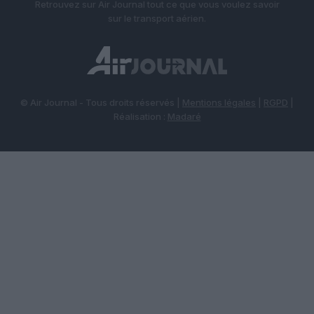
Retrouvez sur Air Journal tout ce que vous voulez savoir
sur le transport aérien.
© Air Journal - Tous droits réservés |
Mentions légales
|
RGPD
|
Réalisation :
Madaré