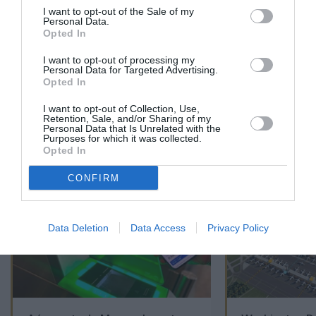
I want to opt-out of the Sale of my
Personal Data.
EN SAVOIR PLUS
Opted In
I want to opt-out of processing my
Personal Data for Targeted Advertising.
Opted In
I want to opt-out of Collection, Use,
Retention, Sale, and/or Sharing of my
01
Personal Data that Is Unrelated with the
/
05
ARTICLES LES PLUS
Purposes for which it was collected.
Opted In
CONSULTÉS DU MOIS
CONFIRM
Data Deletion
Data Access
Privacy Policy