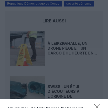
République Démocratique du Congo
sécurité aérienne
LIRE AUSSI
À LEIPZIG/HALLE, UN
DRONE PIÉGÉ ET UN
CARGO DHL HEURTÉ EN...
SWISS : UN ÉTUI
D’ÉCOUTEURS À
L’ORIGINE DE
DÉROUTEMENT DU...