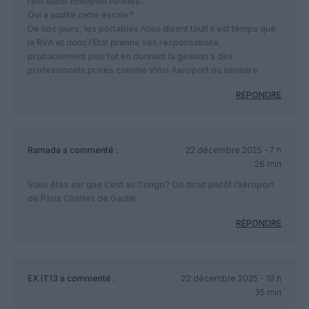
l’est aussi Ethiopian Airlines…
Qui a audite cette escale?
De nos jours, les portables nous disent tout! Il est temps que
la RVA et donc l’Etat prenne ses responsabilite,
probablement plus tot en donnant la gestion a des
professionels prives comme Vinci Aeroport ou similaire.
RÉPONDRE
Ramada
a commenté :
22 décembre 2025 - 7 h
26 min
Vous êtes sur que c’est au Congo? On dirait plutôt l’aéroport
de Paris Charles de Gaulle
RÉPONDRE
EX IT13
a commenté :
22 décembre 2025 - 19 h
35 min