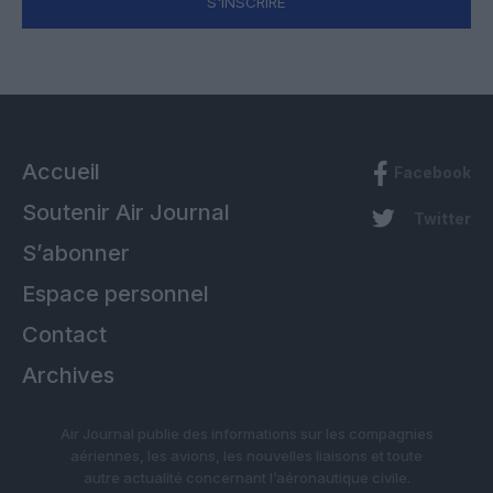
S'INSCRIRE
Accueil
Facebook
Soutenir Air Journal
Twitter
S’abonner
Espace personnel
Contact
Archives
Air Journal publie des informations sur les compagnies
aériennes, les avions, les nouvelles liaisons et toute
autre actualité concernant l’aéronautique civile.