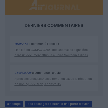
DERNIERS COMMENTAIRES
strider_on
a commenté l'article :
Fiabilité du COMAC C919 : des anomalies signalées
dans un document attribué à China Southern Airlines
CecildeMille
a commenté l'article :
Après Emirates, Lufthansa remet en cause la réception
de Boeing 777-9 déjà construits
air congo
des passagers sautent d'une porte d'avion