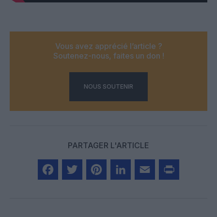
Vous avez apprécié l’article ?
Soutenez-nous, faites un don !
NOUS SOUTENIR
PARTAGER L'ARTICLE
Facebook
Twitter
Pinterest
LinkedIn
Email
Print