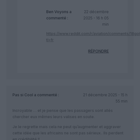
Ben Voyons
a
22 décembre
commenté :
2025 - 16 h 05
min
https://www.reddit.com/r/aviation/comments/18go0l
tl=fr
RÉPONDRE
Pas si Cool
a commenté :
21 décembre 2025 - 15 h
55 min
Incroyable … et je pense que les passagers sont allés
chercher eux mêmes leurs valises en soute.
Je le regrette mais cela ne peut qu’augmenter et aggraver
cette idée que les africains ne sont pas sérieux.. Ils perdent
en crédibilité !!