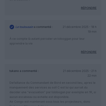
RÉPONDRE
Le toulousain
a commenté :
21 décembre 2025 - 18 h
19 min
À ce compte là autant percuter un toboggan pour leur
apprendre la vie
RÉPONDRE
tukano
a commenté :
21 décembre 2025 - 21 h
22 min
Defaillance du Commandant de Bord en second lieu, apres le
manquement des services au sol! C est lui qui aurrait du
decider une “evacuation” par tobbogan par exemple en 1R, si
aucun escabeau ou echelle est disponible.
Air Congo est maintenant sous tous les projecteurs, donc