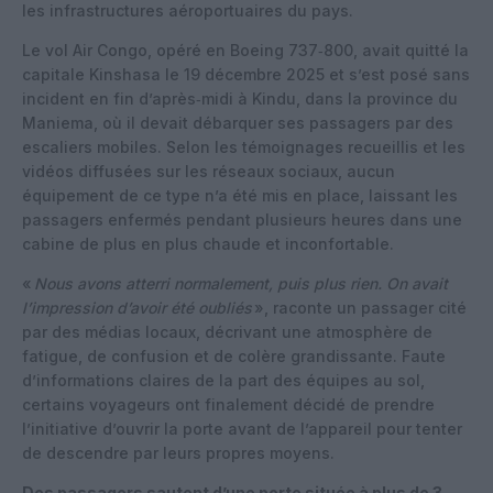
les infrastructures aéroportuaires du pays.
Le vol Air Congo, opéré en Boeing 737‑800, avait quitté la
capitale Kinshasa le 19 décembre 2025 et s’est posé sans
incident en fin d’après‑midi à Kindu, dans la province du
Maniema, où il devait débarquer ses passagers par des
escaliers mobiles. Selon les témoignages recueillis et les
vidéos diffusées sur les réseaux sociaux, aucun
équipement de ce type n’a été mis en place, laissant les
passagers enfermés pendant plusieurs heures dans une
cabine de plus en plus chaude et inconfortable.
«
Nous avons atterri normalement, puis plus rien. On avait
l’impression d’avoir été oubliés
», raconte un passager cité
par des médias locaux, décrivant une atmosphère de
fatigue, de confusion et de colère grandissante. Faute
d’informations claires de la part des équipes au sol,
certains voyageurs ont finalement décidé de prendre
l’initiative d’ouvrir la porte avant de l’appareil pour tenter
de descendre par leurs propres moyens.
Des passagers sautent d’une porte située à plus de 3