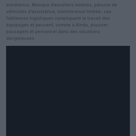
entretenus. Manque d’escaliers mobiles, pénurie de
véhicules d’assistance, maintenance limitée : ces
faiblesses logistiques compliquent le travail des
équipages et peuvent, comme à Kindu, pousser
passagers et personnel dans des situations
dangereuses.