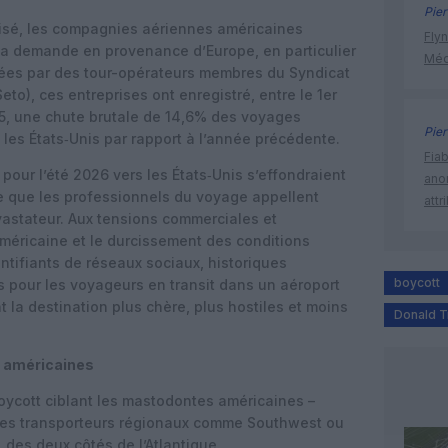
Pier
nisé, les compagnies aériennes américaines
Flyn
la demande en provenance d’Europe, en particulier
Méd
ées par des tour-opérateurs membres du Syndicat
to), ces entreprises ont enregistré, entre le 1er
5, une chute brutale de 14,6% des voyages
Pier
s les États‑Unis par rapport à l’année précédente.
Fia
pour l’été 2026 vers les États‑Unis s’effondraient
ano
 que les professionnels du voyage appellent
attr
astateur. Aux tensions commerciales et
 américaine et le durcissement des conditions
entifiants de réseaux sociaux, historiques
boycott
s pour les voyageurs en transit dans un aéroport
 la destination plus chère, plus hostiles et moins
Donald 
 américaines
oycott ciblant les mastodontes américaines –
i les transporteurs régionaux comme Southwest ou
, des deux côtés de l’Atlantique.