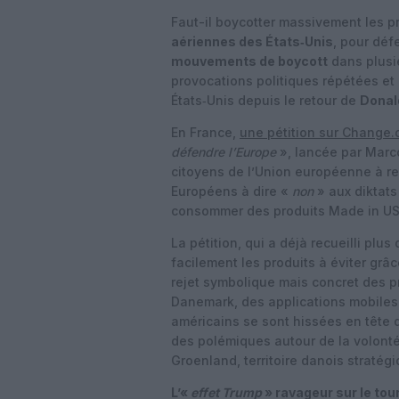
Faut-il boycotter massivement les p
aériennes des États‑Unis
, pour déf
mouvements de boycott
dans plusi
provocations politiques répétées et 
États‑Unis depuis le retour de
Donal
En France,
une pétition sur Change.
défendre l’Europe
», lancée par Marco
citoyens de l’Union européenne à ref
Européens à dire «
non
» aux diktats
consommer des produits Made in US
La pétition, qui a déjà recueilli plu
facilement les produits à éviter gr
rejet symbolique mais concret des pr
Danemark, des applications mobiles p
américains se sont hissées en tête 
des polémiques autour de la volont
Groenland, territoire danois stratégi
L’«
effet Trump
» ravageur sur le to