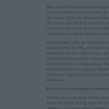
Bien avant l’idée d’un boycott orga
subissent déjà un effondrement de 
de France. Selon des données relay
des Entreprises du Tour Operating (Se
novembre 2024 et le 31 octobre 202
organisés à forfait de la France ver
Fin décembre 2025, les réservations 
même de plus de 29%, confirmant ce
désormais un net «
effet Trump
» dév
géopolitiques s’ajoutent l’inflation
d’entrée (ESTA, contrôles accrus, id
téléphoniques ou e-mails), y compri
américain. Tous ces facteurs rendent
attractive.
Boycott des compagnies aériennes
Transposé au transport aérien, un b
American, Delta, United, mais auss
JetBlue – aurait des effets multiples