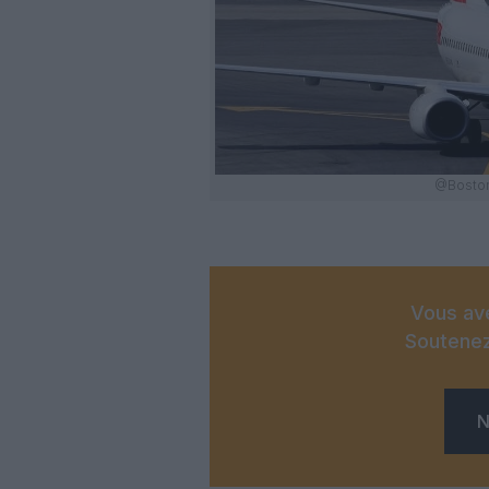
@Boston 
Vous ave
Soutenez
N