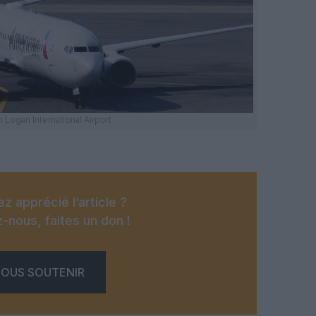
Logan International Airport
z apprécié l’article ?
-nous, faites un don !
OUS SOUTENIR