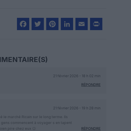
Facebook
Twitter
Pinterest
LinkedIn
Email
Print
MENTAIRE(S)
21 février 2026 - 18 h 02 min
RÉPONDRE
21 février 2026 - 19 h 28 min
 le marché Ricain sur le long terme. Ils
es gens commencent à voyager s en tapent
bien pire chez eux 😉
RÉPONDRE