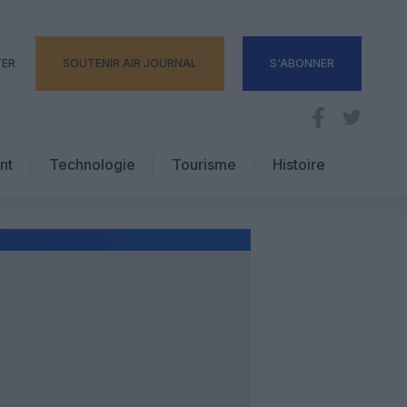
TER
SOUTENIR AIR JOURNAL
S'ABONNER
nt
Technologie
Tourisme
Histoire
Pratique
Hôtellerie
Voyages d’affaires