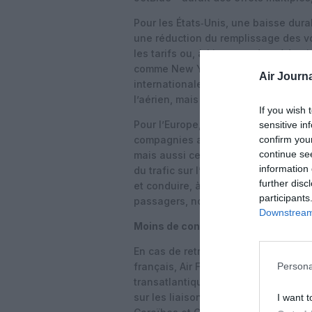
Pour les États‑Unis, une baisse dur
une réduction du remplissage des vo
les tarifs ou, à l’inverse, des réduc
comme New York, Boston, Miami ou L
Air Journa
internationale, verraient leurs reve
l’aérien, mais aussi l’hôtellerie, la 
If you wish 
Pour l’Europe, un boycott des transp
sensitive in
confirm you
compagnies aériennes européennes e
continue se
mais aussi certaines compagnies du 
information 
du trafic sur l’axe transatlantique. 
further disc
et conduire, à terme, à une hausse d
participants
passagers, notamment sur les segmen
Downstream 
Moins de concurrence, des prix plu
En cas de retrait significatif des 
français, Air France pourrait consol
Persona
transatlantiques et pratiquer des ta
sur les liaisons vers les Antilles. A
I want t