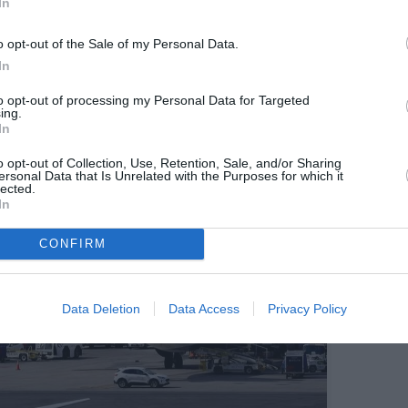
it en maître et imposait des prix exorbitants,
In
rs et des rapports officiels pour leur impact sur
rgence de ces challengers a forcé une modération
o opt-out of the Sale of my Personal Data.
sification. Un scénario similaire pourrait donc se
In
is si la concurrence américaine diminue fortement.
to opt-out of processing my Personal Data for Targeted
ing.
de boycott, encore jeunes mais en pleine expansion
In
te citoyenne légitime face aux pressions et aux
martèle la pétition de Marco Teani : «
Notre pouvoir
o opt-out of Collection, Use, Retention, Sale, and/or Sharing
capacité à faire payer cher leur arrogance
». Reste à
ersonal Data that Is Unrelated with the Purposes for which it
lected.
 l’impact réel de ce sursaut européen et sur la
In
d’imposer leur loi au monde.
CONFIRM
Data Deletion
Data Access
Privacy Policy