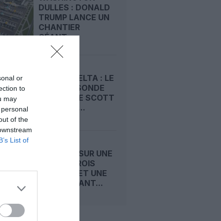
DULLES : DONALD
TRUMP LANCE UN
CHANTIER
GÉANT...
UNITED-DELTA : LE
sonal or
COUP DE SONDE
ection to
SECRET DE SCOTT
ou may
KIRBY QUI...
 personal
out of the
 downstream
B’s List of
ATR MISE SUR UNE
CABINE TROIS
CLASSES ET UNE
PORTE AVANT...