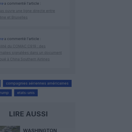
re
a commenté l'article :
as ouvre une ligne directe entre
ine et Bruxelles
re
a commenté l'article :
bilité du COMAC C919 : des
malies signalées dans un document
ibué à China Southern Airlines
compagnies aériennes américaines
Trump
etats-unis
LIRE AUSSI
WASHINGTON