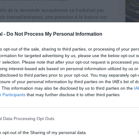
able de la demande européenne se traduirait par
ls transatlantiques, une pression à la baisse sur
tions de capacité pour limiter les pertes. Leurs hubs
os Angeles, déjà très dépendants de la clientèle
l -
Do Not Process My Personal Information
nus diminuer. Un boycott pénaliserait non seulement
restauration et l’ensemble de la chaîne touristique.
to opt-out of the sale, sharing to third parties, or processing of your per
orteurs américains profiterait d’abord aux
formation for targeted advertising by us, please use the below opt-out s
r selection. Please note that after your opt-out request is processed y
t autres (Air France‑KLM, Lufthansa Group, IAG,
eing interest-based ads based on personal information utilized by us or
Moyen‑Orient), qui pourraient récupérer une partie
disclosed to third parties prior to your opt-out. You may separately opt-
Il pourrait cependant réduire la concurrence globale
losure of your personal information by third parties on the IAB’s list of
es prix ou à une moindre flexibilité pour les
. This information may also be disclosed by us to third parties on the
IA
ts affaires très rentables.
Participants
that may further disclose it to other third parties.
s élevés
compagnies aériennes américaines du marché
ider sa position dominante sur ces routes
l Data Processing Opt Outs
rifs plus élevés, comme on l’a observé par le passé
vant le développement de la concurrence par Air
o opt-out of the Sharing of my personal data.