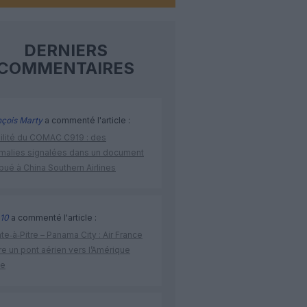
DERNIERS
COMMENTAIRES
nçois Marty
a commenté l'article :
bilité du COMAC C919 : des
malies signalées dans un document
ibué à China Southern Airlines
10
a commenté l'article :
te‑à‑Pitre – Panama City : Air France
e un pont aérien vers l’Amérique
ne