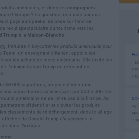
roduits américains, et donc les
compagnies
endre l’Europe ? La question, relancée par des
eurs pays européens, se pose sur fond de
de recul spectaculaire du tourisme vers les
d Trump à la Maison-Blanche
.
org
, intitulée «
Boycotter les produits américains pour
 Teani, un enseignant d’italien, appelle les
Fra
user les achats de biens américains. Elle invite les
Fia
 de l’administration Trump en refusant de
ano
A.
attr
s de 36 000 signatures, propose d’identifier
âce aux codes-barres commençant par 000 à 060. Ce
oduits américains ne se limite pas à la France. Au
DC-
ermettant d’identifier et d’éviter les produits
Poin
des classements de téléchargement, dans le sillage
ouvr
é affichée de Donald Trump d’«
acheter
» le
lati
que dans l’Arctique.
urisme