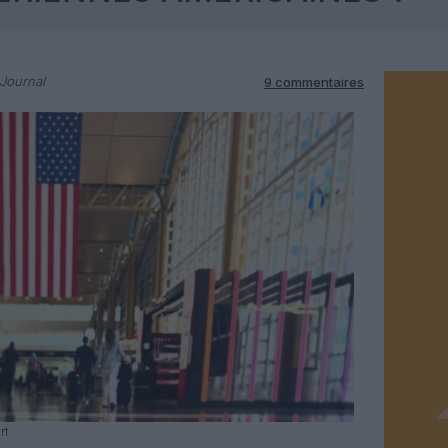
-Journal
9 commentaires
rt