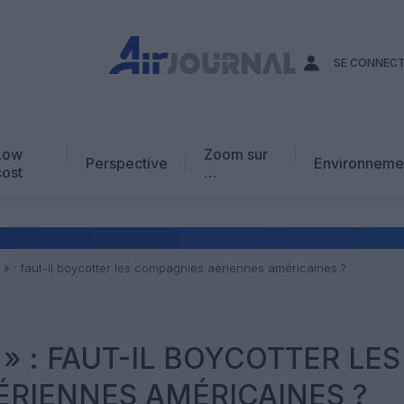
SE CONNEC
Low
Zoom sur
Perspective
Environneme
cost
…
Edito
En chiffres
Avis d’expert
 » : faut-il boycotter les compagnies aériennes américaines ?
AJ Académie
Vidéo
» : FAUT-IL BOYCOTTER LES
RIENNES AMÉRICAINES ?