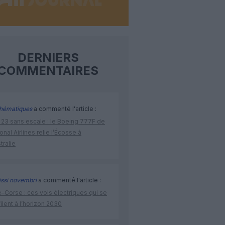
DERNIERS
COMMENTAIRES
hématiques
a commenté l'article :
 23 sans escale : le Boeing 777F de
onal Airlines relie l’Écosse à
stralie
issi novembri
a commenté l'article :
–Corse : ces vols électriques qui se
ilent à l’horizon 2030