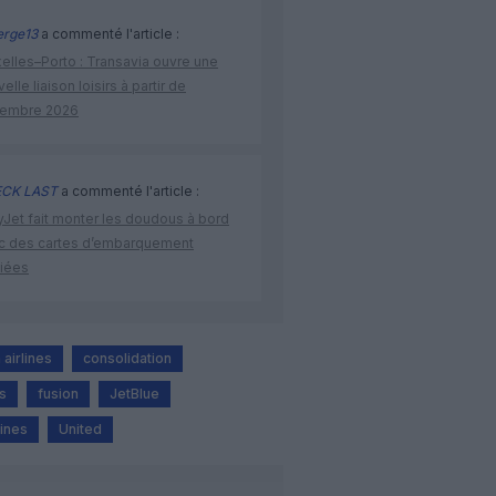
rge13
a commenté l'article :
elles–Porto : Transavia ouvre une
elle liaison loisirs à partir de
embre 2026
CK LAST
a commenté l'article :
yJet fait monter les doudous à bord
c des cartes d’embarquement
iées
airlines
consolidation
s
fusion
JetBlue
lines
United