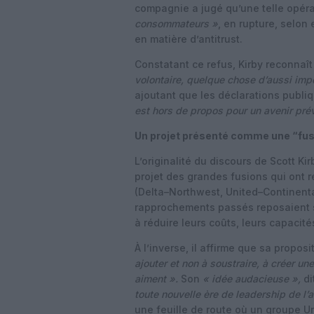
compagnie a jugé qu’une telle opéra
consommateurs »
, en rupture, selon 
en matière d’antitrust.
Constatant ce refus, Kirby reconnaît
volontaire, quelque chose d’aussi impo
ajoutant que les déclarations publi
est hors de propos pour un avenir prév
Un projet présenté comme une “fus
L’originalité du discours de Scott Kir
projet des grandes fusions qui ont r
(Delta–Northwest, United–Continental
rapprochements passés reposaient s
à réduire leurs coûts, leurs capacités
À l’inverse, il affirme que sa proposi
ajouter et non à soustraire, à créer u
aiment ».
Son
« idée audacieuse »,
di
toute nouvelle ère de leadership de l’
une feuille de route où un groupe Un