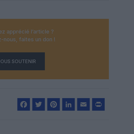
z apprécié l’article ?
-nous, faites un don !
OUS SOUTENIR
Facebook
Twitter
Pinterest
LinkedIn
Email
Print