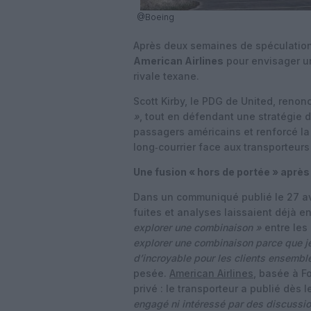
@Boeing
Après deux semaines de spéculation
American Airlines
pour envisager un
rivale texane.
Scott Kirby, le PDG de United, reno
»
, tout en défendant une stratégie de
passagers américains et renforcé la
long‑courrier face aux transporteurs
Une fusion « hors de portée » après
Dans un communiqué publié le 27 avr
fuites et analyses laissaient déjà e
explorer une combinaison »
entre les
explorer une combinaison parce que j
d’incroyable pour les clients ensemble
pesée.
American Airlines
, basée à F
privé : le transporteur a publié dès 
engagé ni intéressé par des discussio