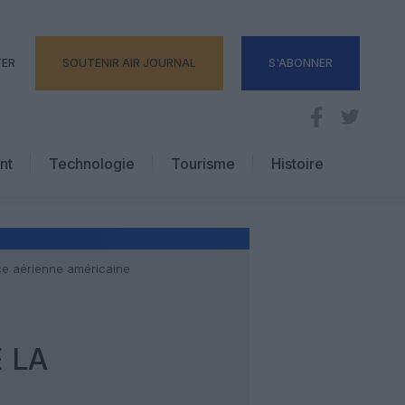
TER
SOUTENIR AIR JOURNAL
S'ABONNER
nt
Technologie
Tourisme
Histoire
Pratique
Hôtellerie
Voyages d’affaires
ance aérienne américaine
 LA