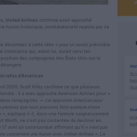
s,
United Airlines
confirme avoir approché
e fusion historique, immédiatement rejetée par sa
nce désormais à cette idée
« pour un avenir prévisible
 croissance qui, selon lui, aurait servi les
 position des compagnies des États-Unis sur le
 étrangers.
Mat
19 h
 le refus d’American
Nati
il 2026, Scott Kirby confirme ce que plusieurs
l’Au
ntendre : il a bien approché American Airlines pour
«
 deux compagnies.
« J’ai approché American pour
e pensais que nous pouvions faire quelque chose
Bad
 »,
explique-t-il, dans une formule soigneusement
Nice
ort Worth, ne s’est pas contentée de décliner en
prof
le 17 avril un communiqué affirmant qu’il
« n’est pas
ns concernant une fusion avec United Airlines ».
La