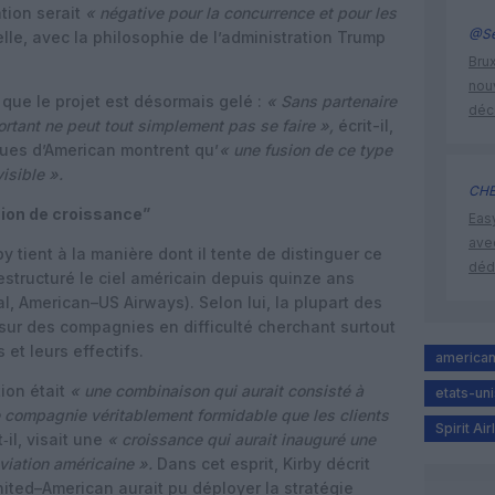
tion serait
« négative pour la concurrence et pour les
@Se
elle, avec la philosophie de l’administration Trump
Brux
nouv
 que le projet est désormais gelé :
« Sans partenaire
déc
rtant ne peut tout simplement pas se faire »,
écrit-il,
ques d’American montrent qu’
« une fusion de ce type
isible ».
CHE
ion de croissance”
Eas
ave
by tient à la manière dont il tente de distinguer ce
déd
estructuré le ciel américain depuis quinze ans
, American–US Airways). Selon lui, la plupart des
ur des compagnies en difficulté cherchant surtout
 et leurs effectifs.
american 
tion était
« une combinaison qui aurait consisté à
etats-uni
ne compagnie véritablement formidable que les clients
Spirit Air
t‑il, visait une
« croissance qui aurait inauguré une
aviation américaine ».
Dans cet esprit, Kirby décrit
ited–American aurait pu déployer la stratégie