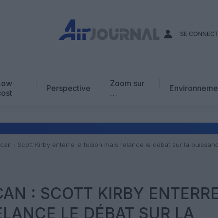
SE CONNEC
Low
Zoom sur
Perspective
Environneme
cost
…
Edito
En chiffres
Avis d’expert
can : Scott Kirby enterre la fusion mais relance le débat sur la puiss
AJ Académie
Vidéo
AN : SCOTT KIRBY ENTERRE
ELANCE LE DÉBAT SUR LA