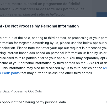
 vaste, mettre sur pied un programme de fidélité
nationaux et renforcer la desserte des petites villes
agnies et en utilisant cette échelle pour
ents, nous aurions créé une nouvelle compagnie
 monde pour les clients – point final »
, résume-t-il.
l -
Do Not Process My Personal Information
 “déficit commercial aérien”
to opt-out of the sale, sharing to third parties, or processing of your per
rby insiste sur la dimension géopolitique et
formation for targeted advertising by us, please use the below opt-out s
g‑courrier. Il argue que les compagnies étrangères –
r selection. Please note that after your opt-out request is processed y
ubventionnées – occupent environ 65% des sièges
eing interest-based ads based on personal information utilized by us or
départ des États‑Unis, alors que seulement 40% des
disclosed to third parties prior to your opt-out. You may separately opt-
losure of your personal information by third parties on the IAB’s list of
oyens étrangers.
« Nous avons aujourd’hui un
. This information may also be disclosed by us to third parties on the
IA
 compagnies internationales »
, estime-t-il, en y
Participants
that may further disclose it to other third parties.
n et les travailleurs américains.
e la combinaison United–American, doté d’un réseau
ble, aurait constitué un outil plus crédible pour
l Data Processing Opt Outs
uropéens, du Golfe ou asiatiques. Dans ses
uligne que de nombreux grands transporteurs
o opt-out of the Sharing of my personal data.
atiques directs ou indirects, quand les majors