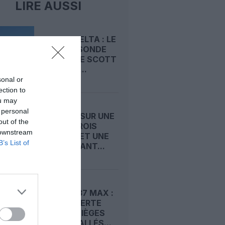
LIRE AUSSI
UNITED-DELTA : LE
COUP DE SONDE
SECRET DE SCOTT
KIRBY QUI...
sonal or
ection to
ou may
 personal
ATR MISE SUR UNE
out of the
CABINE TROIS
 downstream
CLASSES ET UNE
B’s List of
PORTE AVANT...
BOEING 737 MAX :
LA FAA ALERTE
SUR DES SIÈGES
MAL INSTALLÉS...