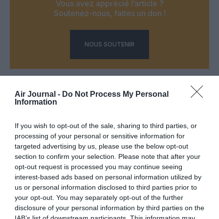
Vous avez apprécié l’article ?
Soutenez-nous, faites un don !
NOUS SOUTENIR
Air Journal -
Do Not Process My Personal
Information
PARTAGER L'ARTICLE
If you wish to opt-out of the sale, sharing to third parties, or
processing of your personal or sensitive information for
targeted advertising by us, please use the below opt-out
Facebook
Twitter
Pinterest
LinkedIn
Email
Print
section to confirm your selection. Please note that after your
opt-out request is processed you may continue seeing
interest-based ads based on personal information utilized by
us or personal information disclosed to third parties prior to
COMMENTAIRE(S)
your opt-out. You may separately opt-out of the further
disclosure of your personal information by third parties on the
IAB’s list of downstream participants. This information may
hoblar
a commenté :
29 avril 2026 - 13 h 13 min