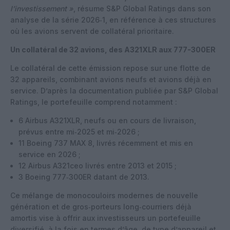
l’investissement »
, résume S&P Global Ratings dans son
analyse de la série 2026‑1, en référence à ces structures
où les avions servent de collatéral prioritaire.
Un collatéral de 32 avions, des A321XLR aux 777-300ER
Le collatéral de cette émission repose sur une flotte de
32 appareils, combinant avions neufs et avions déjà en
service. D’après la documentation publiée par S&P Global
Ratings, le portefeuille comprend notamment :
6 Airbus A321XLR, neufs ou en cours de livraison,
prévus entre mi‑2025 et mi‑2026 ;
11 Boeing 737 MAX 8, livrés récemment et mis en
service en 2026 ;
12 Airbus A321ceo livrés entre 2013 et 2015 ;
3 Boeing 777‑300ER datant de 2013.
Ce mélange de monocouloirs modernes de nouvelle
génération et de gros‑porteurs long‑courriers déjà
amortis vise à offrir aux investisseurs un portefeuille
diversifié, à la fois en termes d’âge, de type d’appareil et