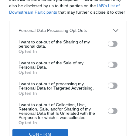
also be disclosed by us to third parties on the
IAB’s List of
AA et US Airways (qui avait elle-même fusionné avec
Downstream Participants
that may further disclose it to other
America West quelques années plus tôt) ont fusionné en 2013
third parties.
pour créer la American Airlines d’aujourd’hui… qui, face à
l’explosion des coûts de carburant, doit aujourd’hui mettre 32
Personal Data Processing Opt Outs
avions en gage pour lever plus d’1,1 milliard de dollars. À quoi
a vraiment servi cette course à la taille ? Des colosses aux
I want to opt-out of the Sharing of my
pieds d’argile…
personal data.
Opted In
RÉPONDRE
I want to opt-out of the Sale of my
Personal Data.
Opted In
reponse
a commenté :
29 avril 2026 - 14 h 53
I want to opt-out of processing my
min
Personal Data for Targeted Advertising.
Opted In
Ce financement est tout ce qu’il y a de plus
classique aux USA, il n’y a rien d’anormal ou
I want to opt-out of Collection, Use,
d’alarmant. Les entreprises se financent sur les
Retention, Sale, and/or Sharing of my
marchés financiers publiques là où en Europe et en
Personal Data that Is Unrelated with the
Purposes for which it was collected.
Asie le financement passe majoritairement par les
Opted In
banques ou via du crédit privé auprès de fonds
d’investissements ou d’assurance.
CONFIRM