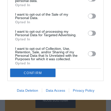
personal data.
Opted In
According to officials, the drone hit the plane at about
I want to opt-out of the Sale of my
3000 feet as it was coming in for a landing from San
Personal Data.
Francisco.
Opted In
"United Flight 1980 reported a possible drone…
I want to opt-out of processing my
Personal Data for Targeted Advertising.
pic.twitter.com/fNZA8FIKhX
Opted In
— Collin Rugg (@CollinRugg)
April 29, 2026
I want to opt-out of Collection, Use,
Retention, Sale, and/or Sharing of my
Personal Data that Is Unrelated with the
Purposes for which it was collected.
Opted In
CONFIRM
Vous avez apprécié l’article ?
Soutenez-nous, faites un don !
Data Deletion
Data Access
Privacy Policy
NOUS SOUTENIR