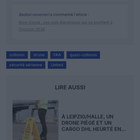
Badissi novembri
a commenté l'article :
Nice–Corse : ces vols électriques qui se profilent à
l’horizon 2030
collision
drone
FAA
quasi-collision
sécurité aérienne
United
LIRE AUSSI
À LEIPZIG/HALLE, UN
DRONE PIÉGÉ ET UN
CARGO DHL HEURTÉ EN...