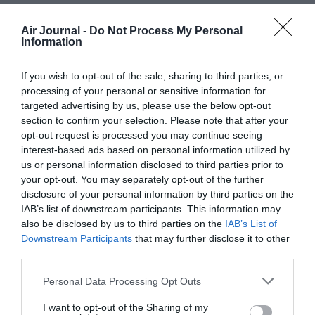
Un enjeu de sensibilisation et de technologie
Air Journal -
Do Not Process My Personal
Information
Face à ces risques, la réponse des autorités repose sur
un mélange de pédagogie, de réglementation et de
solutions technologiques. Aux États‑Unis, la FAA impose
If you wish to opt-out of the sale, sharing to third parties, or
désormais l’enregistrement des drones au‑delà d’un
processing of your personal or sensitive information for
certain poids, la réussite d’un test de connaissances de
targeted advertising by us, please use the below opt-out
section to confirm your selection. Please note that after your
base (TRUST) pour les télépilotes récréatifs, ainsi que
opt-out request is processed you may continue seeing
l’obligation de respecter le Remote ID, un dispositif
interest-based ads based on personal information utilized by
d’identification et de localisation à distance des
us or personal information disclosed to third parties prior to
aéronefs sans pilote.
your opt-out. You may separately opt-out of the further
Parallèlement, des solutions de détection et de
disclosure of your personal information by third parties on the
neutralisation de drones (radar basse altitude,
IAB’s list of downstream participants. This information may
radio‑détection, systèmes optiques) sont
also be disclosed by us to third parties on the
IAB’s List of
Downstream Participants
that may further disclose it to other
progressivement déployées autour de certains aéroports
third parties.
sensibles, même si leur généralisation reste coûteuse et
techniquement complexe.
Personal Data Processing Opt Outs
NEW: Drone strike reported in San Diego, California, on a
I want to opt-out of the Sharing of my
Boeing 737 jumbo jet operated by United Airlines.