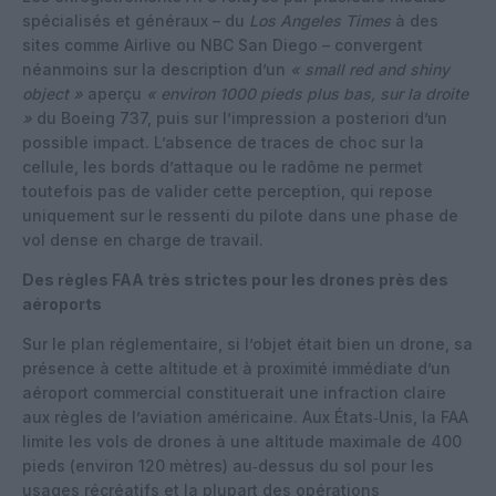
spécialisés et généraux – du
Los Angeles Times
à des
sites comme Airlive ou NBC San Diego – convergent
néanmoins sur la description d’un
« small red and shiny
object »
aperçu
« environ 1000 pieds plus bas, sur la droite
»
du Boeing 737, puis sur l’impression a posteriori d’un
possible impact. L’absence de traces de choc sur la
cellule, les bords d’attaque ou le radôme ne permet
toutefois pas de valider cette perception, qui repose
uniquement sur le ressenti du pilote dans une phase de
vol dense en charge de travail.
Des règles FAA très strictes pour les drones près des
aéroports
Sur le plan réglementaire, si l’objet était bien un drone, sa
présence à cette altitude et à proximité immédiate d’un
aéroport commercial constituerait une infraction claire
aux règles de l’aviation américaine. Aux États‑Unis, la FAA
limite les vols de drones à une altitude maximale de 400
pieds (environ 120 mètres) au‑dessus du sol pour les
usages récréatifs et la plupart des opérations