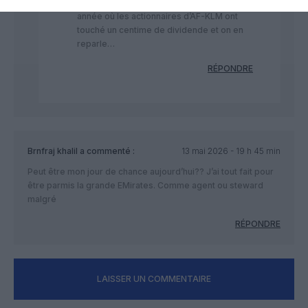
Renseignez-vous d’abord sur la dernière
année où les actionnaires d’AF-KLM ont
touché un centime de dividende et on en
reparle…
RÉPONDRE
Brnfraj khalil
a commenté :
13 mai 2026 - 19 h 45 min
Peut être mon jour de chance aujourd’hui?? J’ai tout fait pour
être parmis la grande EMirates. Comme agent ou steward
malgré
RÉPONDRE
LAISSER UN COMMENTAIRE