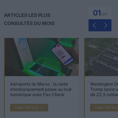
01
/
05
ARTICLES LES PLUS
CONSULTÉS DU MOIS
Aéroports du Maroc : la carte
Washington Du
d’embarquement passe au tout
Trump lance u
numérique avec Pax Check
de 22,5 millia
LIRE L'ARTICLE
LIRE L'ARTICL