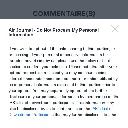
COMMENTAIRE(S)
Tony de Brest
a commenté :
9 mai 2026 - 8 h 09 min
Air Journal -
Do Not Process My Personal
Information
Selon le média en ligne TimeOut Dubai, dans une info publiée
le 7 mai 2026, une prime équivalente à 22 semaines a été
If you wish to opt-out of the sale, sharing to third parties, or
accordée aux employés en 2025, une prime de 20 semaines
processing of your personal or sensitive information for
en 2024, et en 2023, plus de 50 000 employés d’Emirates
targeted advertising by us, please use the below opt-out
ont reçu une prime de 24 semaines.
section to confirm your selection. Please note that after your
https://www.timeoutdubai.com/news/emirates-staff-bonus-
opt-out request is processed you may continue seeing
2026
interest-based ads based on personal information utilized by
us or personal information disclosed to third parties prior to
RÉPONDRE
your opt-out. You may separately opt-out of the further
disclosure of your personal information by third parties on the
IAB’s list of downstream participants. This information may
also be disclosed by us to third parties on the
IAB’s List of
Yoann
a commenté :
9 mai 2026 - 12 h 57 min
Downstream Participants
that may further disclose it to other
Saluons ce partage des bénéfices mais nous ferions
third parties.
bien/mieux de privilégier les pavillons français et européens