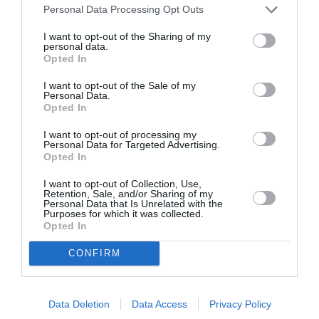
plutôt que les GS !
Personal Data Processing Opt Outs
RÉPONDRE
I want to opt-out of the Sharing of my
personal data.
Opted In
Yoann est pas une lumière
a
11 mai 2026 - 9 h 00
I want to opt-out of the Sale of my
commenté :
min
Personal Data.
Opted In
Ouais comme ca on enrichie Ben Smith et les
actionnaires, parce qu’is meritent tellemtn notre
I want to opt-out of processing my
argent pour aller le mettre ailleurs…
Personal Data for Targeted Advertising.
Opted In
Vous êtrs tellement raciste que vous n’avez ausun
argument juste gna gna gna c’est francais, on s’en
I want to opt-out of Collection, Use,
cogne c’est du faux patriotisme
Retention, Sale, and/or Sharing of my
Personal Data that Is Unrelated with the
RÉPONDRE
Purposes for which it was collected.
Opted In
CONFIRM
Allumez votre lumière
a
11 mai 2026 - 11 h
commenté :
16 min
Enrichir les actionnaires ?
Data Deletion
Data Access
Privacy Policy