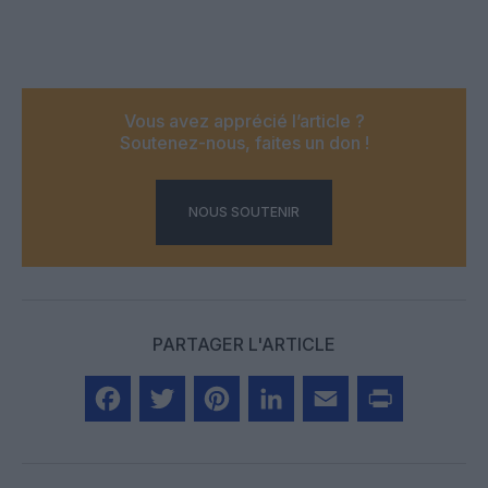
Vous avez apprécié l’article ?
Soutenez-nous, faites un don !
NOUS SOUTENIR
PARTAGER L'ARTICLE
Facebook
Twitter
Pinterest
LinkedIn
Email
Print