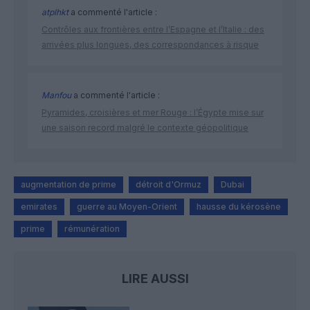
atplhkt
a commenté l'article :
Contrôles aux frontières entre l’Espagne et l’Italie : des
arrivées plus longues, des correspondances à risque
Manfou
a commenté l'article :
Pyramides, croisières et mer Rouge : l’Égypte mise sur
une saison record malgré le contexte géopolitique
augmentation de prime
détroit d'Ormuz
Dubai
emirates
guerre au Moyen-Orient
hausse du kérosène
prime
rémunération
LIRE AUSSI