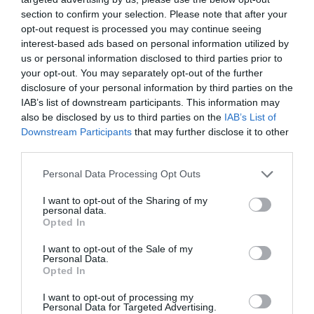
section to confirm your selection. Please note that after your
opt-out request is processed you may continue seeing
interest-based ads based on personal information utilized by
COMMENTAIRE(S)
us or personal information disclosed to third parties prior to
your opt-out. You may separately opt-out of the further
disclosure of your personal information by third parties on the
GVA1112
a commenté :
11 mai 2026 - 12 h 12 min
IAB’s list of downstream participants. This information may
Nous avions le duopole Airbus – Boeing depuis les années
also be disclosed by us to third parties on the
IAB’s List of
90…
Downstream Participants
that may further disclose it to other
Nous avons maintenant le duopole, Airbus – Embraer depuis
third parties.
le début des années 2020 !!
Personal Data Processing Opt Outs
A quand un Duopole Airbus – COMAC !!! .. 2030, 2040 ??
I want to opt-out of the Sharing of my
RÉPONDRE
personal data.
Opted In
I want to opt-out of the Sale of my
Pacolo
a commenté :
11 mai 2026 - 18 h 45
Personal Data.
min
Opted In
Bonjour.
I want to opt-out of processing my
Vous êtes totalement dans le faux.
Personal Data for Targeted Advertising.