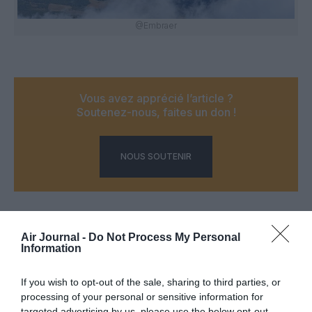
@Embraer
Vous avez apprécié l’article ?
Soutenez-nous, faites un don !
NOUS SOUTENIR
Air Journal -
Do Not Process My Personal
PARTAGER L'ARTICLE
Information
If you wish to opt-out of the sale, sharing to third parties, or
processing of your personal or sensitive information for
Facebook
Twitter
Pinterest
LinkedIn
Email
Print
targeted advertising by us, please use the below opt-out