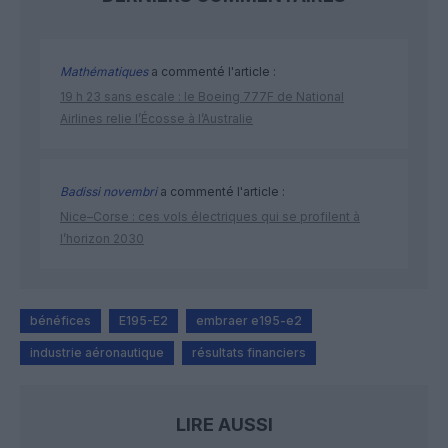
Mathématiques
a commenté l'article :
19 h 23 sans escale : le Boeing 777F de National
Airlines relie l’Écosse à l’Australie
Badissi novembri
a commenté l'article :
Nice–Corse : ces vols électriques qui se profilent à
l’horizon 2030
bénéfices
E195-E2
embraer e195-e2
industrie aéronautique
résultats financiers
LIRE AUSSI