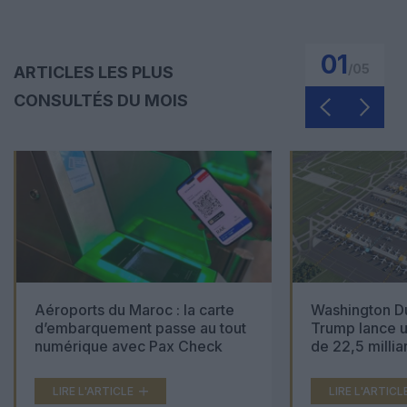
01
/
05
ARTICLES LES PLUS
CONSULTÉS DU MOIS
Aéroports du Maroc : la carte
Washington Du
d’embarquement passe au tout
Trump lance u
numérique avec Pax Check
de 22,5 millia
LIRE L'ARTICLE
LIRE L'ARTICL