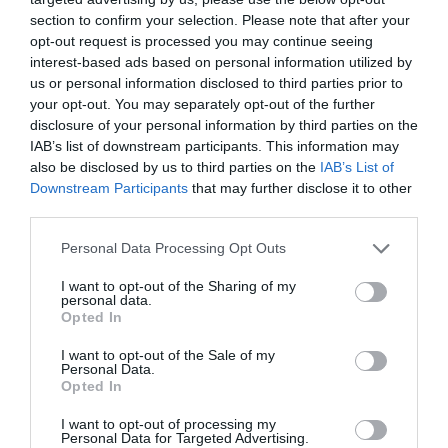
section to confirm your selection. Please note that after your
opt-out request is processed you may continue seeing
interest-based ads based on personal information utilized by
COMMENTAIRE(S)
us or personal information disclosed to third parties prior to
your opt-out. You may separately opt-out of the further
disclosure of your personal information by third parties on the
GVA1112
a commenté :
11 mai 2026 - 12 h 12 min
IAB’s list of downstream participants. This information may
Nous avions le duopole Airbus – Boeing depuis les années
also be disclosed by us to third parties on the
IAB’s List of
90…
Downstream Participants
that may further disclose it to other
Nous avons maintenant le duopole, Airbus – Embraer depuis
third parties.
le début des années 2020 !!
Personal Data Processing Opt Outs
A quand un Duopole Airbus – COMAC !!! .. 2030, 2040 ??
I want to opt-out of the Sharing of my
RÉPONDRE
personal data.
Opted In
I want to opt-out of the Sale of my
Pacolo
a commenté :
11 mai 2026 - 18 h 45
Personal Data.
min
Opted In
Bonjour.
I want to opt-out of processing my
Vous êtes totalement dans le faux.
Personal Data for Targeted Advertising.