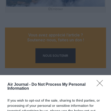
@Embraer
Vous avez apprécié l’article ?
Soutenez-nous, faites un don !
NOUS SOUTENIR
Air Journal -
Do Not Process My Personal
PARTAGER L'ARTICLE
Information
If you wish to opt-out of the sale, sharing to third parties, or
processing of your personal or sensitive information for
Facebook
Twitter
Pinterest
LinkedIn
Email
Print
targeted advertising by us, please use the below opt-out