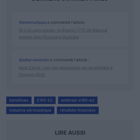
Mathématiques
a commenté l'article :
19 h 23 sans escale : le Boeing 777F de National
Airlines relie l’Écosse à l’Australie
Badissi novembri
a commenté l'article :
Nice–Corse : ces vols électriques qui se profilent à
l’horizon 2030
bénéfices
E195-E2
embraer e195-e2
industrie aéronautique
résultats financiers
LIRE AUSSI