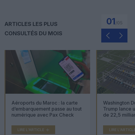
01
/
05
ARTICLES LES PLUS
CONSULTÉS DU MOIS
Aéroports du Maroc : la carte
Washington Du
d’embarquement passe au tout
Trump lance u
numérique avec Pax Check
de 22,5 millia
LIRE L'ARTICLE
LIRE L'ARTICL