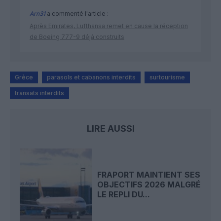
Arn31
a commenté l'article :
Après Emirates, Lufthansa remet en cause la réception
de Boeing 777-9 déjà construits
Grèce
parasols et cabanons interdits
surtourisme
transats interdits
LIRE AUSSI
FRAPORT MAINTIENT SES
OBJECTIFS 2026 MALGRÉ
LE REPLI DU...