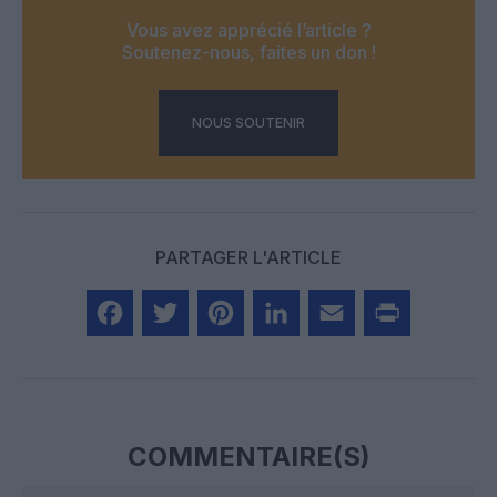
Vous avez apprécié l’article ?
Soutenez-nous, faites un don !
NOUS SOUTENIR
PARTAGER L'ARTICLE
Facebook
Twitter
Pinterest
LinkedIn
Email
Print
COMMENTAIRE(S)