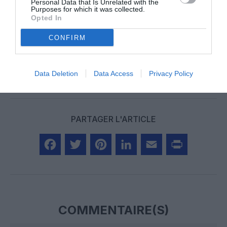
Personal Data that Is Unrelated with the
Purposes for which it was collected.
Vous avez apprécié l’article ?
Opted In
Soutenez-nous, faites un don !
CONFIRM
NOUS SOUTENIR
Data Deletion
Data Access
Privacy Policy
PARTAGER L'ARTICLE
Facebook
Twitter
Pinterest
LinkedIn
Email
Print
COMMENTAIRE(S)