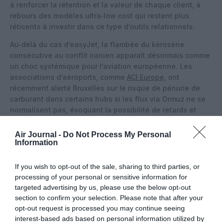
à renforcer la rétention et la valeur de chaque client, à
rebours des modèles ultra‑low cost qui restent plus
réticents à investir dans ce type d’outils relationnels.
Au‑delà du cas d’easyJet, la flambée du kérosène
consécutive au conflit iranien apparaît désormais comme
un choc systémique pour l’aviation européenne. Les
associations d’aéroports, comme
ACI Europe,
ont
récemment alerté Bruxelles sur le risque de pénurie de
carburant dans certains hubs si les flux via Ormuz ne se
normalisent pas, évoquant la possibilité de retards et
d’annulations supplémentaires en pleine haute saison.
Air Journal -
Do Not Process My Personal
Perspectives : visibilité faible, mais une résilience
Information
revendiquée
If you wish to opt-out of the sale, sharing to third parties, or
Pour l’heure, le groupe se refuse à donner des objectifs
processing of your personal or sensitive information for
chiffrés précis pour l’ensemble de l’exercice, se
targeted advertising by us, please use the below opt-out
contentant d’indiquer que ses perspectives restent
«
section to confirm your selection. Please note that after your
incertaines »
en raison des tensions géopolitiques, de la
opt-out request is processed you may continue seeing
volatilité du carburant et du comportement des
interest-based ads based on personal information utilized by
consommateurs. EasyJet insiste toutefois sur la poursuite