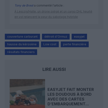
Tony de Brest
a commenté l'article :
À Leipzig/Halle, un drone piégé et un cargo DHL heurté
en vol relancent la peur du sabotage hybride
couverture carburant
détroit d'Ormuz
easyjet
hausse du kérosène
Low cost
perte financière
résultats financiers
LIRE AUSSI
EASYJET FAIT MONTER
LES DOUDOUS À BORD
AVEC DES CARTES
D’EMBARQUEMENT...