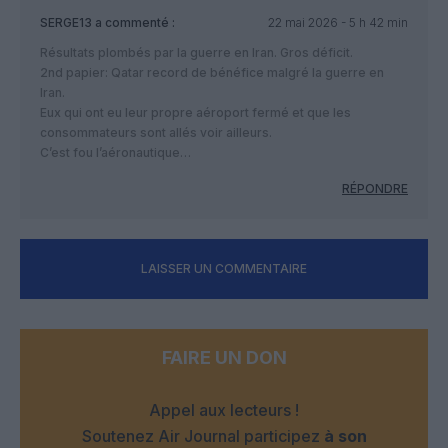
SERGE13
a commenté :
22 mai 2026 - 5 h 42 min
Résultats plombés par la guerre en Iran. Gros déficit.
2nd papier: Qatar record de bénéfice malgré la guerre en
Iran.
Eux qui ont eu leur propre aéroport fermé et que les
consommateurs sont allés voir ailleurs.
C’est fou l’aéronautique…
RÉPONDRE
LAISSER UN COMMENTAIRE
FAIRE UN DON
Appel aux lecteurs !
Soutenez Air Journal participez
à son