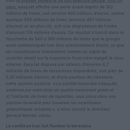
Pour
le premier semestre de son exercice décalé, clos fin
mars
, easyJet affiche une perte avant impôts de 552
millions de livres, soit environ 640 millions d’euros, contre
quelque 394 millions de livres (environ 457 millions
d’euros) un an plus tôt, soit une dégradation de l’ordre
d’environ 174 millions d’euros. Ce résultat s’inscrit dans la
fourchette de 540 à 560 millions de livres que le groupe
avait communiquée lors d’un avertissement d’avril, ce que
les investisseurs interprètent comme un signe de
contrôle relatif sur la trajectoire financière malgré le choc
externe. EasyJet dispose par ailleurs d’environ 4,7
milliards de livres de ressources disponibles, soit près de
5,45 milliards d’euros, et d’une position de trésorerie
nette ajustée positive.
«
La solidité financière d’easyJet,
soutenue par notre bilan de qualité investment grade et
4,7
milliards de livres de liquidités, nous place dans une
position favorable pour traverser les incertitudes
géopolitiques actuelles
»,
a ainsi assuré le directeur
général Kenton Jarvis.
Le conflit en Iran fait flamber le kérosène