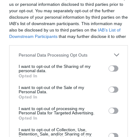
us or personal information disclosed to third parties prior to
de ses efforts de réduction des coûts unitaires hors
your opt-out. You may separately opt-out of the further
carburant, l’optimisation de sa base de coûts
disclosure of your personal information by third parties on the
aéroportuaires et la montée en puissance des Airbus de
IAB’s list of downstream participants. This information may
nouvelle génération pour contenir l’empreinte carburant
also be disclosed by us to third parties on the
IAB’s List of
par siège.
Downstream Participants
that may further disclose it to other
third parties.
Personal Data Processing Opt Outs
I want to opt-out of the Sharing of my
personal data.
Opted In
I want to opt-out of the Sale of my
Personal Data.
Opted In
I want to opt-out of processing my
Personal Data for Targeted Advertising.
@easyJet
Opted In
I want to opt-out of Collection, Use,
Retention, Sale, and/or Sharing of my