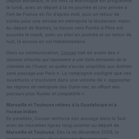
Depuis Bordeaux, le vol vers la Martinique est programmé
le lundi, avec un départ à la mi‑journée et une arrivée à
Fort‑de‑France en fin d’après‑midi, puis un retour de
soirée pour une arrivée en métropole le lendemain matin.
Au départ de Nantes, la liaison vers Pointe‑à‑Pitre est
assurée le mardi, avec un aller en journée et un retour de
nuit, là encore en vol hebdomadaire.
Dans sa communication,
Corsair
met en avant des «
liaisons directes qui répondent à une forte demande de la
clientèle de l’Ouest, en quête d’accès simplifiés aux Antilles
sans passage par Paris
». La compagnie souligne que ces
ouvertures s’inscrivent dans une volonté de «
rapprocher
les régions de métropole des Outre‑mer, en offrant des
parcours plus fluides et compétitifs
».
Marseille et Toulouse reliées à la Guadeloupe et à
l’océan Indien
En parallèle, Corsair renforce son ancrage dans le Sud
avec de nouvelles lignes long‑courrier au départ de
Marseille et Toulouse
. Dès la mi‑décembre 2026, la
compagnie ouvrira deux
liaisons directes vers