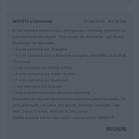
SERGE13
a commenté :
31 mai 2026 - 8 h 52 min
Et l’on viendra encore nous dire que les vols long courriers ne
marchent pas en région. “Pas assez de demande” soi disant.
Au départ de Marseille:
– 4 vols semaine sur Shanghai
– 2 vols semaine sur La Reunion (couplés avec MRU et DZA et
Toulouse)
– 1 vol semaine sur Pointe à Pitre
– 4 vols semaine sur Addis Abeba
– 7 vols semaine sur Montréal
– 1 vol semaine sur Québec
– Vols à la demande sur Séoul en automne.
Auxquels on rajoute des moyens courriers parmi lesquels Tel
aviv, Beyrouth, Le Caire, Hurghada, Médine, Djeddah, Cap
vert, Dakar, Erevan, Amman et j’en passe.
Quelle preuve autres que celles ci pour ouvrir ailleurs?
RÉPONDRE