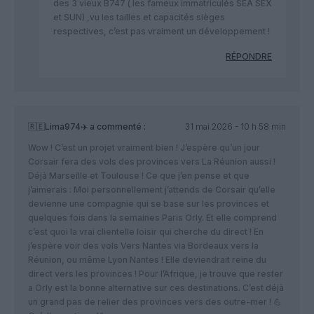
des 3 vieux B747 ( les fameux immatriculés SEA SEX
et SUN) ,vu les tailles et capacités sièges
respectives, c’est pas vraiment un développement !
RÉPONDRE
🇷🇪Lima974✈️
a commenté :
31 mai 2026 - 10 h 58 min
Wow ! C’est un projet vraiment bien ! J’espère qu’un jour
Corsair fera des vols des provinces vers La Réunion aussi !
Déjà Marseille et Toulouse ! Ce que j’en pense et que
j’aimerais : Moi personnellement j’attends de Corsair qu’elle
devienne une compagnie qui se base sur les provinces et
quelques fois dans la semaines Paris Orly. Et elle comprend
c’est quoi la vrai clientelle loisir qui cherche du direct ! En
j’espère voir des vols Vers Nantes via Bordeaux vers la
Réunion, ou même Lyon Nantes ! Elle deviendrait reine du
direct vers les provinces ! Pour l’Afrique, je trouve que rester
a Orly est la bonne alternative sur ces destinations. C’est déjà
un grand pas de relier des provinces vers des outre-mer ! 💪