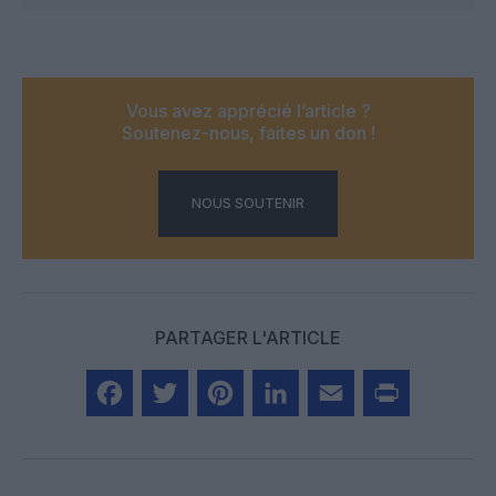
Vous avez apprécié l’article ?
Soutenez-nous, faites un don !
NOUS SOUTENIR
PARTAGER L'ARTICLE
Facebook
Twitter
Pinterest
LinkedIn
Email
Print