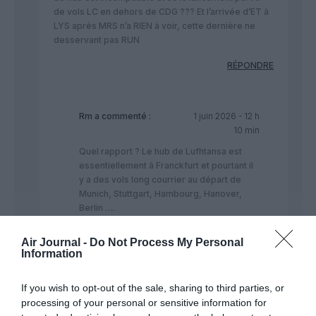
de vols LC en dehors de CDG ??? Et l’arrivée d’ET à
LYS après MRS n’a RIEN à voir, cette dernière ne
desservant pas RUN
RÉPONDRE
Rm
a commenté :
1 juin 2026 - 12 h
10 min
Quel rapport ? Le hub de Lufhtansa est
essentiellement à Franckfurt et pourtant il
y a des vols long courrier au départ de
Munich, Stuttgart, Hambourg, Hanover,
Berlin ….
Dois je dire pareil pour l’Italie, il y a des
vols long courrier autre qu’à Rome (Milan,
Air Journal -
Do Not Process My Personal
Naples, Palerme….
Information
Et je ne parle pas de l’Espagne !!
If you wish to opt-out of the sale, sharing to third parties, or
RÉPONDRE
processing of your personal or sensitive information for