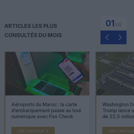
01
/
05
ARTICLES LES PLUS
CONSULTÉS DU MOIS
Aéroports du Maroc : la carte
Washington Du
d’embarquement passe au tout
Trump lance u
numérique avec Pax Check
de 22,5 millia
LIRE L'ARTICLE
LIRE L'ARTICL