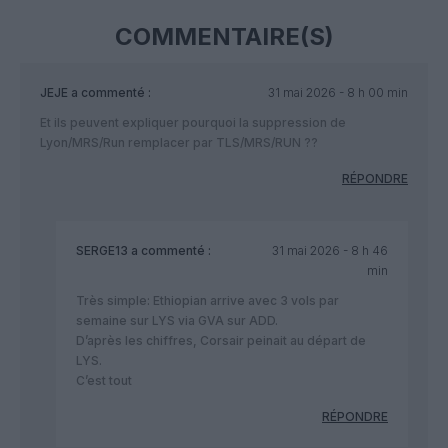
COMMENTAIRE(S)
JEJE
a commenté :
31 mai 2026 - 8 h 00 min
Et ils peuvent expliquer pourquoi la suppression de
Lyon/MRS/Run remplacer par TLS/MRS/RUN ??
RÉPONDRE
SERGE13
a commenté :
31 mai 2026 - 8 h 46
min
Très simple: Ethiopian arrive avec 3 vols par
semaine sur LYS via GVA sur ADD.
D’après les chiffres, Corsair peinait au départ de
LYS.
C’est tout
RÉPONDRE