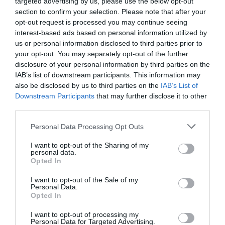
targeted advertising by us, please use the below opt-out
section to confirm your selection. Please note that after your
Nicktgc
a
2 juin 2026 -
opt-out request is processed you may continue seeing
commenté :
16 h 33 min
interest-based ads based on personal information utilized by
@RM – Aucun vol long courrier
us or personal information disclosed to third parties prior to
Lufthansa depuis Hambourg,
your opt-out. You may separately opt-out of the further
Hannovre et Stuttgart. Ni
disclosure of your personal information by third parties on the
Cologne, Düsseldorf, ou… Berlin.
IAB’s list of downstream participants. This information may
also be disclosed by us to third parties on the
IAB’s List of
Ils ont deux hubs
Downstream Participants
that may further disclose it to other
intercontinentaux, Francfort et
third parties.
Munich. Les deux lignes les plus
fréquentées depuis Hambourg
Personal Data Processing Opt Outs
sont Francfort et Munich, par
ailleurs, tout comme depuis
I want to opt-out of the Sharing of my
Berlin.
personal data.
Opted In
RÉPONDRE
I want to opt-out of the Sale of my
Personal Data.
Opted In
I want to opt-out of processing my
Personal Data for Targeted Advertising.