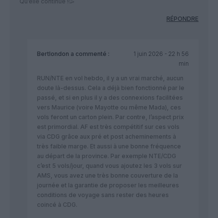
Qu’elle continue !🥳
RÉPONDRE
Bertlondon
a commenté :
1 juin 2026 - 22 h 56
min
RUN/NTE en vol hebdo, il y a un vrai marché, aucun
doute là-dessus. Cela a déjà bien fonctionné par le
passé, et si en plus il y a des connexions facilitées
vers Maurice (voire Mayotte ou même Mada), ces
vols feront un carton plein. Par contre, l’aspect prix
est primordial. AF est très compétitif sur ces vols
via CDG grâce aux pré et post acheminements à
très faible marge. Et aussi à une bonne fréquence
au départ de la province. Par exemple NTE/CDG
c’est 5 vols/jour, quand vous ajoutez les 3 vols sur
AMS, vous avez une très bonne couverture de la
journée et la garantie de proposer les meilleures
conditions de voyage sans rester des heures
coincé à CDG.