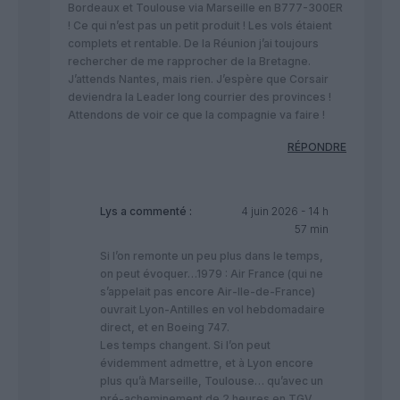
Bordeaux et Toulouse via Marseille en B777-300ER
! Ce qui n’est pas un petit produit ! Les vols étaient
complets et rentable. De la Réunion j’ai toujours
rechercher de me rapprocher de la Bretagne.
J’attends Nantes, mais rien. J’espère que Corsair
deviendra la Leader long courrier des provinces !
Attendons de voir ce que la compagnie va faire !
RÉPONDRE
Lys
a commenté :
4 juin 2026 - 14 h
57 min
Si l’on remonte un peu plus dans le temps,
on peut évoquer…1979 : Air France (qui ne
s’appelait pas encore Air-Ile-de-France)
ouvrait Lyon-Antilles en vol hebdomadaire
direct, et en Boeing 747.
Les temps changent. Si l’on peut
évidemment admettre, et à Lyon encore
plus qu’à Marseille, Toulouse… qu’avec un
pré-acheminement de 2 heures en TGV,