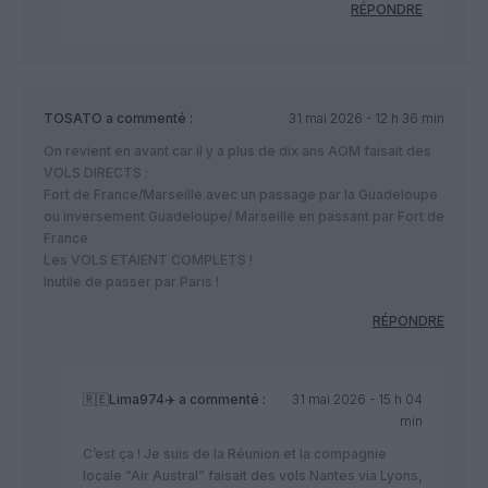
RÉPONDRE
TOSATO
a commenté :
31 mai 2026 - 12 h 36 min
On revient en avant car il y a plus de dix ans AOM faisait des
VOLS DIRECTS :
Fort de France/Marseille avec un passage par la Guadeloupe
ou inversement Guadeloupe/ Marseille en passant par Fort de
France
Les VOLS ETAIENT COMPLETS !
Inutile de passer par Paris !
RÉPONDRE
🇷🇪Lima974✈️
a commenté :
31 mai 2026 - 15 h 04
min
C’est ça ! Je suis de la Réunion et la compagnie
locale “Air Austral” faisait des vols Nantes via Lyons,