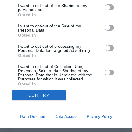
I want to opt-out of the Sharing of my
personal data.
FAIRE UN DON
Opted In
I want to opt-out of the Sale of my
Appel aux lecteurs !
Personal Data.
Opted In
Soutenez Air Journal participez
à son
développement !
I want to opt-out of processing my
Personal Data for Targeted Advertising.
Opted In
NOUS SOUTENIR
I want to opt-out of Collection, Use,
Retention, Sale, and/or Sharing of my
Personal Data that Is Unrelated with the
Purposes for which it was collected.
Opted In
CONFIRM
DERNIERS COMMENTAIRES
Data Deletion
Data Access
Privacy Policy