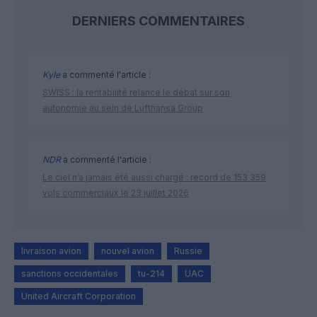
DERNIERS COMMENTAIRES
Kyle
a commenté l'article :
SWISS : la rentabilité relance le débat sur son
autonomie au sein de Lufthansa Group
NDR
a commenté l'article :
Le ciel n’a jamais été aussi chargé : record de 153 359
vols commerciaux le 23 juillet 2026
livraison avion
nouvel avion
Russie
sanctions occidentales
tu-214
UAC
United Aircraft Corporation