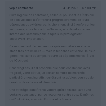
yep
a commenté :
4 juin 2026 - 16 h 08 min
Suite logique des sanctions, celles-ci poussent les États qui
en sont victimes à s’affranchir progressivement de leurs
dépendances extérieures. Ils cherchent ainsi à renforcer leur
autonomie, voire leur autosuffisance, et à développer en
interne des secteurs pour lesquels ils privilégiaient
auparavant l’importation.
Ce mouvement n’en est encore qu’à ses débuts — et à un
stade très préliminaire — mais la tendance est claire : le “Sud
global” va, au fil du temps, réduire sa dépendance vis-à-vis
de l’Occident.
Dans vingt ans, il est probable que nous constations avoir
fragilisé, voire détruit, un certain nombre de marchés
particulièrement lucratifs, qui étaient jusqu’alors sources de
création de richesse et d’emplois.
Une stratégie dont l’ironie voudra qu’elle finisse, avec une
certaine constance, par se retourner contre ceux-là mêmes
qui l’ont initiée, à savoir l’Europe et la France…