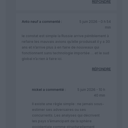
RÉPONDRE
Anto neuf
a commenté :
5 juin 2026 - 0 h 54
min
le constat est simple la Russie arrive péniblement à
refaire les mauvais avions qu’elle produisait il y a 30
ans et n’arrive plus à en faire de nouveaux qui
fonctionnent sans technologie importée … et le sud
global n’a rien à faire ici.
RÉPONDRE
nickel
a commenté :
5 juin 2026 - 10 h
40 min
Il existe une règle simple : ne jamais sous-
estimer ses adversaires ou ses
concurrents. Les analyses qui décrivent
les pays s’émancipant de la sphère
occidentale comme structurellement