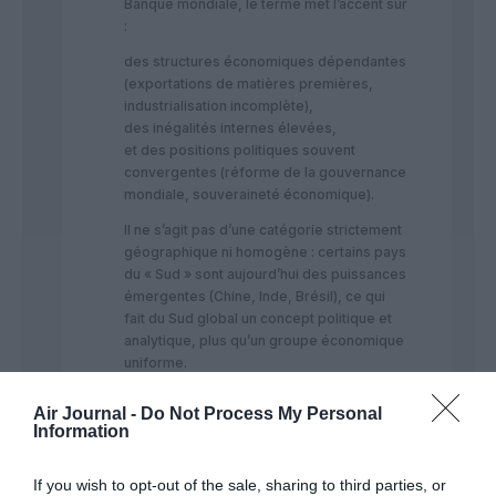
Banque mondiale, le terme met l’accent sur
:
des structures économiques dépendantes
(exportations de matières premières,
industrialisation incomplète),
des inégalités internes élevées,
et des positions politiques souvent
convergentes (réforme de la gouvernance
mondiale, souveraineté économique).
Il ne s’agit pas d’une catégorie strictement
géographique ni homogène : certains pays
du « Sud » sont aujourd’hui des puissances
émergentes (Chine, Inde, Brésil), ce qui
fait du Sud global un concept politique et
analytique, plus qu’un groupe économique
uniforme.
RÉPONDRE
Air Journal -
Do Not Process My Personal
Information
Greg6
a commenté
5 juin 2026 -
If you wish to opt-out of the sale, sharing to third parties, or