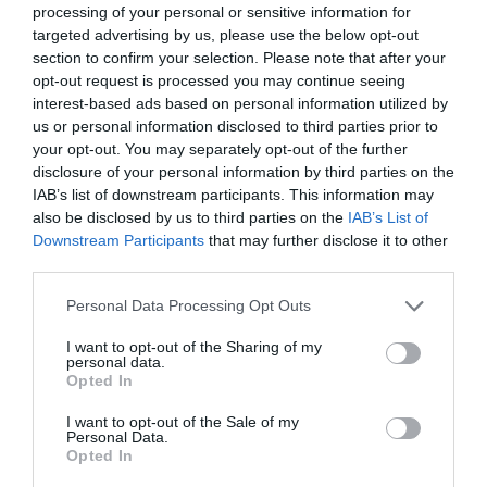
:
13 h 31 min
processing of your personal or sensitive information for
targeted advertising by us, please use the below opt-out
Comme vous le dites vous
section to confirm your selection. Please note that after your
même, il s’agit d’un concept
opt-out request is processed you may continue seeing
politique et non d’un groupe
interest-based ads based on personal information utilized by
économique uniforme. Il ne s’agit
us or personal information disclosed to third parties prior to
pas d’une catégorie homogène.
your opt-out. You may separately opt-out of the further
Bref, l’ignard que je suis
disclosure of your personal information by third parties on the
comprend bien qu’il s’agit d’un
concept flou, et assez libre
IAB’s list of downstream participants. This information may
d’interprétation. Et c’est d’ailleurs
also be disclosed by us to third parties on the
IAB’s List of
ce que sous-entend votre
Downstream Participants
that may further disclose it to other
dernier paragraphe…
third parties.
Sinon vous seriez capable de
donner une définition claire,
Personal Data Processing Opt Outs
concise et précise, ce qui n’est
pas le cas ici (joli le copier coller
I want to opt-out of the Sharing of my
personal data.
au passage).
Opted In
Enfin, pour finir, quelle différence
avec ce qu’on appelait de mon
I want to opt-out of the Sale of my
temps les pays en voie de
Personal Data.
développement.
Opted In