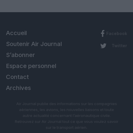
Accueil
Facebook
Soutenir Air Journal
Twitter
S’abonner
Espace personnel
Contact
Archives
Air Journal publie des informations sur les compagnies
aériennes, les avions, les nouvelles liaisons et toute
autre actualité concernant l’aéronautique civile.
Retrouvez sur Air Journal tout ce que vous voulez savoir
sur le transport aérien.