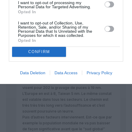
Sinon, juste comme ça, qualifer la
I want to opt-out of processing my
Chine de puissance émergente,
Personal Data for Targeted Advertising.
Opted In
ça ne vous fait pas tiquer par
hasard ?
I want to opt-out of Collection, Use,
(Même poir l’Inde c’est limite)
Retention, Sale, and/or Sharing of my
Personal Data that Is Unrelated with the
RÉPONDRE
Purposes for which it was collected.
Opted In
CONFIRM
Fanc
a commenté :
4 juin 2026 - 17 h 48
Data Deletion
Data Access
Privacy Policy
min
Le ou les fabricants de puces électroniques russes
visent pour 202 la gravage de puces à 19 nm.
L’Europe en est à 8, Taiwan 5 nm. Le même constat
est valable dans tous les secteurs. Le chemin est
très très très long vers l’autosuffisance et c’est
souvent poursuivre un leurre.
Puis d’autres facteurs interviennent. Est-ce que par
exemple la population mondiale ne va pas baisser
de façon significative avant que le “sud global”