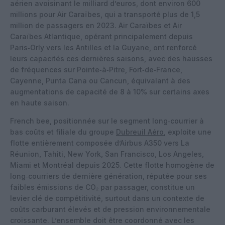
aérien avoisinant le milliard d’euros, dont environ 600
millions pour Air Caraïbes, qui a transporté plus de 1,5
million de passagers en 2023. Air Caraïbes et Air
Caraïbes Atlantique, opérant principalement depuis
Paris‑Orly vers les Antilles et la Guyane, ont renforcé
leurs capacités ces dernières saisons, avec des hausses
de fréquences sur Pointe‑à‑Pitre, Fort‑de‑France,
Cayenne, Punta Cana ou Cancun, équivalant à des
augmentations de capacité de 8 à 10% sur certains axes
en haute saison.
French bee, positionnée sur le segment long‑courrier à
bas coûts et filiale du groupe
Dubreuil Aéro
, exploite une
flotte entièrement composée d’Airbus A350 vers La
Réunion, Tahiti, New York, San Francisco, Los Angeles,
Miami et Montréal depuis 2025. Cette flotte homogène de
long‑courriers de dernière génération, réputée pour ses
faibles émissions de CO₂ par passager, constitue un
levier clé de compétitivité, surtout dans un contexte de
coûts carburant élevés et de pression environnementale
croissante. L’ensemble doit être coordonné avec les