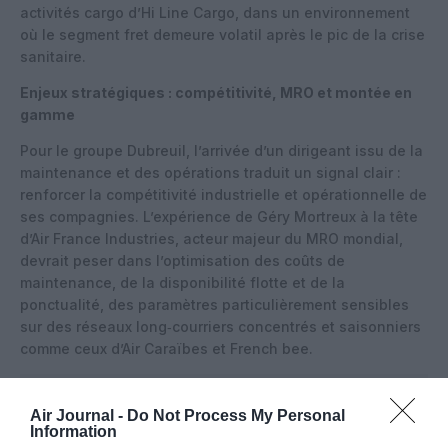
activités cargo d’Hi Line Cargo, dans un environnement
où le segment fret demeure volatil après le pic de la crise
sanitaire.
Enjeux stratégiques : compétitivité, MRO et montée en
gamme
Pour le groupe Dubreuil, l’arrivée d’un dirigeant issu de la
maintenance et des opérations traduit un signal clair :
renforcer la compétitivité industrielle et opérationnelle de
ses compagnies. L’expérience de Géry Mortreux à la tête
d’Air France Industries, acteur majeur du MRO mondial,
devrait peser dans l’optimisation des coûts de
maintenance, de la disponibilité flotte et de la
ponctualité, des paramètres particulièrement sensibles
sur des réseaux long‑courriers concentrés et saisonniers
comme ceux d’Air Caraïbes et French bee.
Air Journal -
Do Not Process My Personal
Information