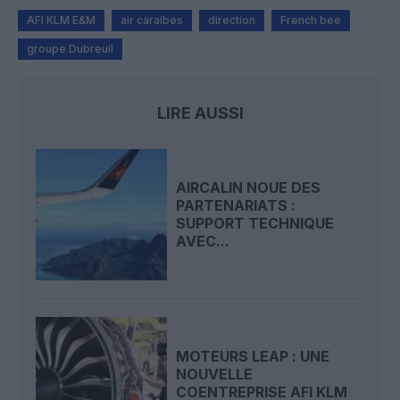
AFI KLM E&M
air caraibes
direction
French bee
groupe Dubreuil
LIRE AUSSI
AIRCALIN NOUE DES
PARTENARIATS :
SUPPORT TECHNIQUE
AVEC...
MOTEURS LEAP : UNE
NOUVELLE
COENTREPRISE AFI KLM