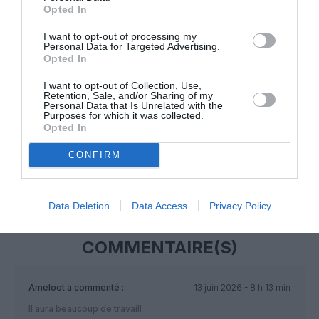
Opted In
NOUS SOUTENIR
I want to opt-out of processing my
Personal Data for Targeted Advertising.
Opted In
I want to opt-out of Collection, Use,
Retention, Sale, and/or Sharing of my
Personal Data that Is Unrelated with the
Purposes for which it was collected.
PARTAGER L'ARTICLE
Opted In
CONFIRM
Facebook
Twitter
Pinterest
LinkedIn
Email
Print
Data Deletion
Data Access
Privacy Policy
COMMENTAIRE(S)
Ameloot
a commenté :
13 juin 2026 - 8 h 13 min
Il aura beaucoup de travail!