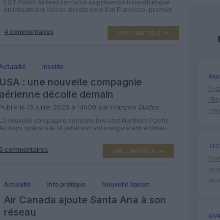
Airlines
LOT Polish Airlines renforce sa présence transatlantique
en lançant une liaison directe vers San Francisco, première
destination californienne de son réseau. Cette nouvelle
route reliera Varsovie à la côte Ouest des États-Unis dès le
4 commentaires
6 mai 2026, permettant aux voyageurs européens un
LIRE L'ARTICLE
accès simplifié au cœur technologique et culturel de la baie
de San Francisco, […]
Actualité
Insolite
Man
USA : une nouvelle compagnie
Pyr
aérienne décolle demain
l’Ég
Publié le 13 juillet 2023 à 14h00
par François Duclos
mal
La nouvelle compagnie aérienne low cost Northern Pacific
Airways opèrera le 14 juillet son vol inaugural entre Ontario
en Californie et Las Vegas au Nevada. En attendant le début
des opérations vers l’Asie. Evoquée pour la première fois
TFF
5 commentaires
en juillet 2021 par FLOAT Shuttle, déjà propriétaire de Ravn
LIRE L'ARTICLE
Alaska (ex-Ravn Air mise sous protection contre […]
Poin
ouvr
lati
Actualité
Info pratique
Nouvelle liaison
Air Canada ajoute Santa Ana à son
réseau
GVA