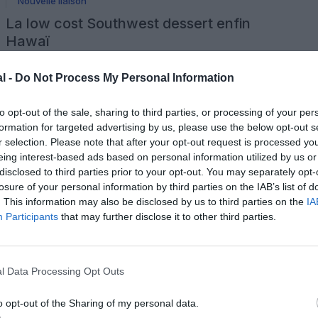
Nouvelle liaison
La low cost Southwest dessert enfin
Hawaï
Publié le 18 mars 2019 à 14h00
par François Duclos
l -
Do Not Process My Personal Information
La compagnie aérienne low cost Southwest Airlines a
inauguré dimanche son premier vol vers Honolulu, au
départ d’Oakland. Cinq autres routes sont prévues vers
l’archipel de l’Océan Pacifique. Un mois après avoir testé la
to opt-out of the sale, sharing to third parties, or processing of your per
6 commentaires
route, un Boeing 737-800 de 175 places de la spécialiste
LIRE L'ARTICLE
formation for targeted advertising by us, please use the below opt-out s
américaine du vol pas cher a inauguré le 17 mars 2019 […]
r selection. Please note that after your opt-out request is processed y
eing interest-based ads based on personal information utilized by us or
disclosed to third parties prior to your opt-out. You may separately opt-
Actualité
Info pratique
Nouvelle liaison
losure of your personal information by third parties on the IAB’s list of
Delta Air Lines: Santa Barbara oui,
. This information may also be disclosed by us to third parties on the
IA
Fukuoka non
Participants
that may further disclose it to other third parties.
Publié le 29 janvier 2019 à 13h00
par François Duclos
La compagnie aérienne Delta Air Lines va ajouter à son
réseau Santa Barbara, sa treizième destination en
l Data Processing Opt Outs
Californie. Elle mettra en revanche fin dès ce printemps aux
vols vers Fukuoka, un des cinq aéroports desservis au
0 commentaire
Japon. A partir du 12 aout 2019, la compagnie américaine
LIRE L'ARTICLE
o opt-out of the Sharing of my personal data.
proposera trois vols quotidiens entre sa base à Salt […]