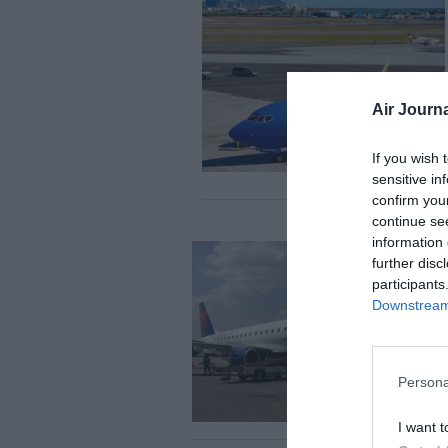
Air Journa
If you wish 
sensitive in
confirm you
continue se
information 
further disc
participants
Downstream 
Persona
I want t