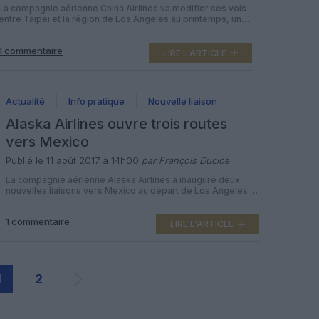
La compagnie aérienne China Airlines va modifier ses vols
entre Taipei et la région de Los Angeles au printemps, une
des deux rotations quotidiennes vers LAX étant déplacée
vers l’aéroport d’Ontario toujours en Californie – la région
1 commentaire
des Etats-Unis qui compte le plus de Taïwanais. Comme
LIRE L'ARTICLE
indiqué fin septembre par la compagnie nationale de
Taïwan, […]
Actualité
Info pratique
Nouvelle liaison
Alaska Airlines ouvre trois routes
vers Mexico
Publié le 11 août 2017 à 14h00
par François Duclos
La compagnie aérienne Alaska Airlines a inauguré deux
nouvelles liaisons vers Mexico au départ de Los Angeles et
de San Francisco, une troisième étant prévue à l’automne
depuis San Diego. Elle sera alors la seule à opérer entre les
1 commentaire
trois principaux aéroports de Californie et la capitale
LIRE L'ARTICLE
mexicaine. Depuis le 8 aout 2017, la compagnie […]
1
2