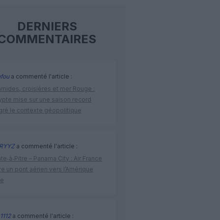
DERNIERS
COMMENTAIRES
fou
a commenté l'article :
amides, croisières et mer Rouge :
ypte mise sur une saison record
gré le contexte géopolitique
RYYZ
a commenté l'article :
te‑à‑Pitre – Panama City : Air France
e un pont aérien vers l’Amérique
ne
1112
a commenté l'article :