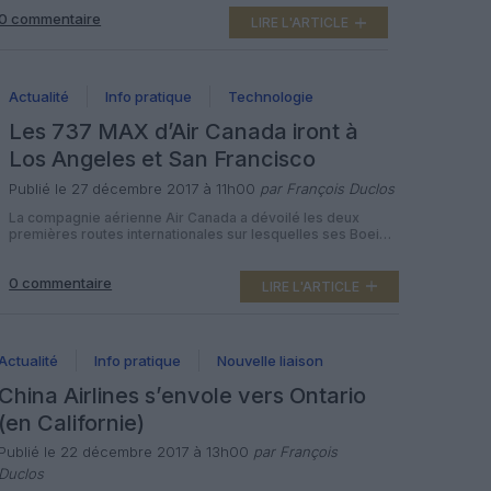
San Francisco. La compagnie aérienne China Airlines a
0 commentaire
modifié ses vols vers la région de Los Angeles, une des
LIRE L'ARTICLE
deux rotations quotidiennes vers LAX étant déplacée […]
Actualité
Info pratique
Technologie
Les 737 MAX d’Air Canada iront à
Los Angeles et San Francisco
Publié le 27 décembre 2017 à 11h00
par François Duclos
La compagnie aérienne Air Canada a dévoilé les deux
premières routes internationales sur lesquelles ses Boeing
737 MAX 8 seront déployés l’été prochain, celles reliant
Toronto à Los Angeles et à San Francisco. Après avoir
0 commentaire
étrenné ses nouveaux monocouloirs remotorisés depuis la
LIRE L'ARTICLE
mi-décembre entre les aéroports de Toronto-Pearson et
Calgary, avant de les envoyer à […]
Actualité
Info pratique
Nouvelle liaison
China Airlines s’envole vers Ontario
(en Californie)
Publié le 22 décembre 2017 à 13h00
par François
Duclos