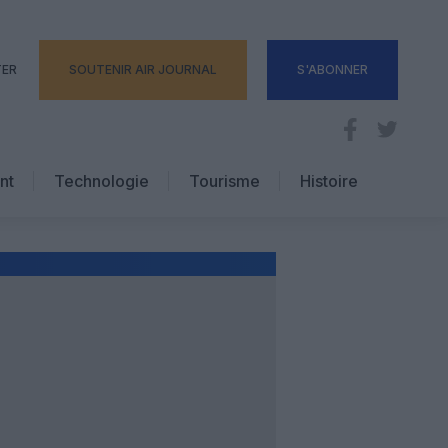
TER
SOUTENIR AIR JOURNAL
S'ABONNER
nt
Technologie
Tourisme
Histoire
Pratique
Hôtellerie
Voyages d’affaires