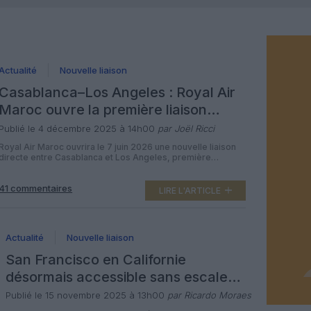
Actualité
Nouvelle liaison
Casablanca–Los Angeles : Royal Air
Maroc ouvre la première liaison
directe Afrique–côte Pacifique
Publié le 4 décembre 2025 à 14h00
par Joël Ricci
Royal Air Maroc ouvrira le 7 juin 2026 une nouvelle liaison
directe entre Casablanca et Los Angeles, première
connexion sans escale entre l’Afrique et la côte Pacifique
des États‑Unis, opérée en Boeing 787 Dreamliner trois fois
41 commentaires
par semaine. Dès le 7 juin 2026, Royal Air Maroc proposera
LIRE L'ARTICLE
trois vols hebdomadaires Casablanca–Los Angeles, d’une
durée d’environ […]
Actualité
Nouvelle liaison
San Francisco en Californie
désormais accessible sans escale
depuis la Pologne avec LOT Polish
Publié le 15 novembre 2025 à 13h00
par Ricardo Moraes