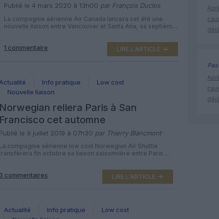
Publié le 4 mars 2020 à 13h00
par François Duclos
Apr
La compagnie aérienne Air Canada lancera cet été une
cau
nouvelle liaison entre Vancouver et Santa Ana, sa septième
déjà
destination en Californie. A partir du 15 juin 2020 sous
réserve d’autorisations aéroportuaires, la compagnie
1 commentaire
nationale canadienne proposera un vol quotidien entre sa
LIRE L'ARTICLE
base de Vancouver et l’aéroport d’Orange County-John
Wayne, opéré en Airbus A319 pouvant accueillir […]
Pas 
Apr
Actualité
Info pratique
Low cost
cau
Nouvelle liaison
déjà
Norwegian reliera Paris à San
Francisco cet automne
Publié le 9 juillet 2019 à 07h30
par Thierry Blancmont
La compagnie aérienne low cost Norwegian Air Shuttle
transfèrera fin octobre sa liaison saisonnière entre Paris et
Oakland vers l’aéroport de San Francisco, comme elle l’a
déjà fait au départ de Londres. Du 28 octobre 2019 au 27
3 commentaires
mars 2020, la spécialiste norvégienne du vol pas cher
LIRE L'ARTICLE
continuera à proposer deux vols par semaine entre […]
Actualité
Info pratique
Low cost