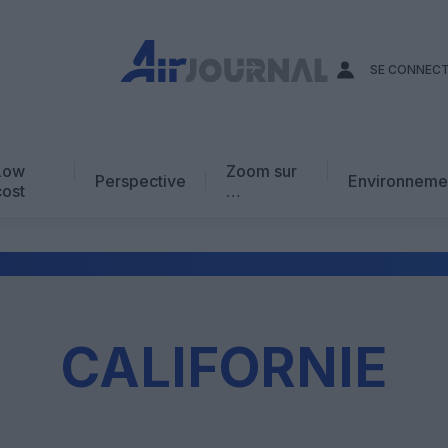
SE CONNEC
Low
Zoom sur
Perspective
Environneme
cost
…
Edito
En chiffres
Avis d’expert
AJ Académie
CALIFORNIE
Vidéo