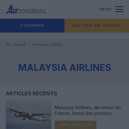
MENU
S'ABONNER
SOUTENIR AIR JOURNAL
Air Journal
malaysia airlines
MALAYSIA AIRLINES
ARTICLES RÉCENTS
Malaysia Airlines, de retour en
France, lance des promos
depuis Paris vers l’Asie du Sud-
Est
LIRE L'ARTICLE