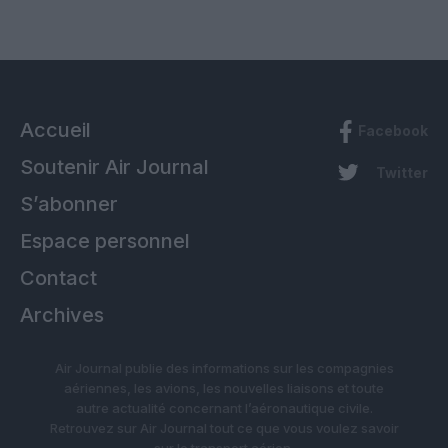
Accueil
Facebook
Soutenir Air Journal
Twitter
S’abonner
Espace personnel
Contact
Archives
Air Journal publie des informations sur les compagnies
aériennes, les avions, les nouvelles liaisons et toute
autre actualité concernant l’aéronautique civile.
Retrouvez sur Air Journal tout ce que vous voulez savoir
sur le transport aérien.