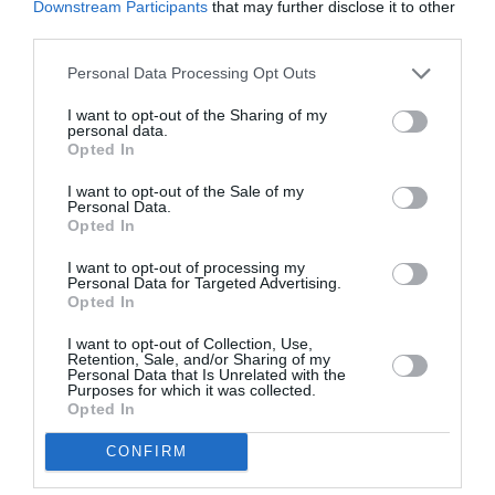
Downstream Participants
that may further disclose it to other
Appel aux lecteurs !
third parties.
Soutenez Air Journal participez
à son
développement !
Personal Data Processing Opt Outs
I want to opt-out of the Sharing of my
personal data.
NOUS SOUTENIR
Opted In
I want to opt-out of the Sale of my
Personal Data.
Opted In
I want to opt-out of processing my
Personal Data for Targeted Advertising.
Opted In
DERNIERS COMMENTAIRES
I want to opt-out of Collection, Use,
Retention, Sale, and/or Sharing of my
Personal Data that Is Unrelated with the
Purposes for which it was collected.
Opted In
BLU83120
a commenté l'article :
Incivilités à Bangkok : 22 passagers chinois refusés à
CONFIRM
bord après une course-poursuite, l’incident devient
diplomatique