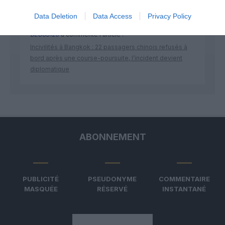
Data Deletion
Data Access
Privacy Policy
BLU83120
a commenté l'article :
Incivilités à Bangkok : 22 passagers chinois refusés à
bord après une course-poursuite, l’incident devient
diplomatique
ABONNEMENT
PUBLICITÉ
PSEUDONYME
COMMENTAIRE
MASQUÉE
RÉSERVÉ
INSTANTANÉ