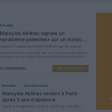
Actualité
Malaysia Airlines signale un
«problème potentiel» sur un moteur
d’A350-900
Publié le 7 septembre 2024 à 08h00
par Air-Journal
Malaysia Airlines a annoncé hier avoir trouvé un «problème
potentiel» sur un moteur d’Airbus A350-900 dans sa flotte
composée de sept appareils, mais a ajouté qu’il avait été
«rapidement résolu». «Malaysia Airlines Berhad confirme
14 commentaires
que sa flotte d’A350-900, Trent XWB-84, a récemment fait
LIRE L'ARTICLE
l’objet d’une inspection préventive, au cours de laquelle un
possible problème avec […]
Actualité
Nouvelle liaison
Malaysia Airlines revient à Paris
après 9 ans d’absence
Publié le 6 septembre 2024 à 14h00
par Joël Ricci