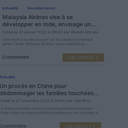
Actualité
Nouvelle liaison
Malaysia Airlines vise à se
développer en Inde, envisage un
accord de partage de code avec un
Publié le 23 janvier 2024 à 16h00
par Ricardo Moraes
transporteur
Cherchant à se développer sur le marché prometteur
qu’est l’Inde, Malaysia Airlines nouera bientôt un
partenariat approfondi en partage de code avec un
transporteur indien et étendra davantage ses opérations
0 commentaire
vers les destinations du nord-est et du sud du pays, selon
LIRE L'ARTICLE
un haut responsable. Malaysia Airlines, la compagnie
aérienne nationale qui fait partie du Malaysia […]
Actualité
Un procès en Chine pour
dédommager les familles touchées
par la disparition du vol MH370 de
Publié le 27 novembre 2023 à 14h00
par Joël Ricci
Malaysia Airlines
Un tribunal chinois a tenu ce lundi la première audience
d’une action en responsabilité intentée par des proches de
passagers du vol MH370 de Malaysia Airlines, près de 10
ans après la disparition de l’avion dans l’un des mystères
0 commentaire
aéronautiques les plus déroutants au monde. La compagnie
LIRE L'ARTICLE