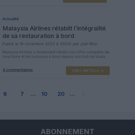
nationale malaisienne se défend aux côtés du constructeur
[…]
Actualité
Malaysia Airlines rétablit l’intégralité
de sa restauration à bord
Publié le 19 novembre 2023 à 12h00
par Joël Ricci
Malaysia Airlines a finalement rétabli son offre complète de
nourriture et de boissons à bord depuis son hub de Kuala
Lumpur, après avoir soudainement abandonné son
fournisseur de restauration depuis 26 ans, le 1er
4 commentaires
septembre dernier. Depuis deux mois et demi, la
LIRE L'ARTICLE
compagnie nationale malaisienne propose une proposition
épurée sur bon nombre de ses vols […]
6
7
…
10
20
…
ABONNEMENT