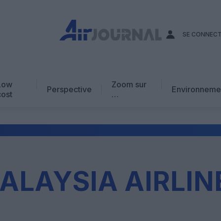
SE CONNEC
Low
Zoom sur
Perspective
Environneme
cost
…
Edito
En chiffres
Avis d’expert
AJ Académie
ALAYSIA AIRLIN
Vidéo