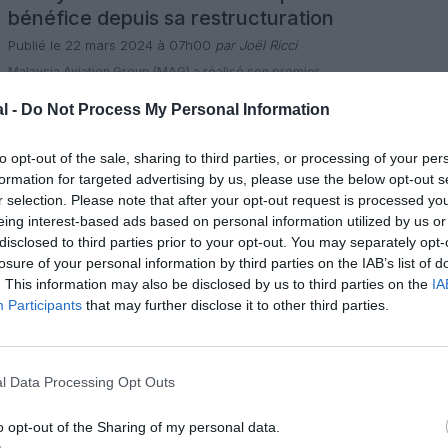
bénéfice depuis sa restructuration
Publié le 22 mars 2024 à 07h00
par Joël Ricci
Malaysia Aviation Group (MAG) a réalisé son premier
bénéfice en 2023, aidé par une augmentation du trafic
passagers dans le segment premium de son transporteur
l -
Do Not Process My Personal Information
phare, Malaysia Airlines, alors que la demande de voyages
0 commentaire
dans la région Asie-Pacifique s’est remise de la crise de la
LIRE L'ARTICLE
pandémie de COVID-19, a déclaré la compagnie jeudi.
to opt-out of the sale, sharing to third parties, or processing of your per
Créée en […]
formation for targeted advertising by us, please use the below opt-out s
r selection. Please note that after your opt-out request is processed y
Actualité
eing interest-based ads based on personal information utilized by us or
Malaysia Airlines envisage
disclosed to third parties prior to your opt-out. You may separately opt-
davantage de coentreprises et de
losure of your personal information by third parties on the IAB’s list of
nouvelles discussions avec Cathay
. This information may also be disclosed by us to third parties on the
IA
Publié le 19 mars 2024 à 15h00
par Joël Ricci
Participants
that may further disclose it to other third parties.
Le directeur exécutif de Malaysia Aviation Group et
directeur général de Malaysia Airlines a déclaré qu’il
travaillait activement à élargir les partenariats de
coentreprise et à relancer les négociations de
1 commentaire
coentreprise abandonnées avec Cathay Pacific.
LIRE L'ARTICLE
l Data Processing Opt Outs
S’exprimant sur le podcast Aviation Week Network plus tôt
ce mois-ci, Izham Ismail a déclaré que les coentreprises
constitueraient un […]
o opt-out of the Sharing of my personal data.
Actualité