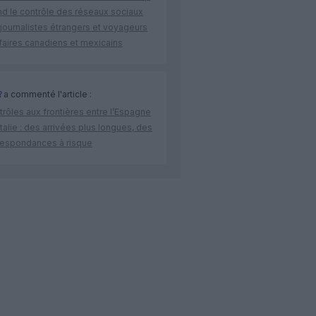
nd le contrôle des réseaux sociaux
journalistes étrangers et voyageurs
faires canadiens et mexicains
R
a commenté l'article :
rôles aux frontières entre l’Espagne
’Italie : des arrivées plus longues, des
respondances à risque