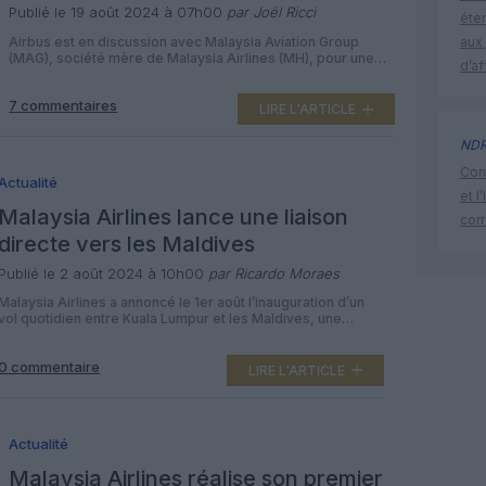
commande d’avions monocouloirs
Publié le 19 août 2024 à 07h00
par Joël Ricci
éte
Airbus est en discussion avec Malaysia Aviation Group
aux 
(MAG), société mère de Malaysia Airlines (MH), pour une
d’af
prochaine commande d’avions monocouloirs, qui pourrait
être annoncée d’ici la fin de l’année. Wouter van Wersch,
7 commentaires
vice-président exécutif international d’Airbus, a confirmé
LIRE L'ARTICLE
que les discussions étaient en cours avec MAG.
L’entreprise soutient le programme de renouvellement de
ND
la […]
Cont
Actualité
et l
Malaysia Airlines lance une liaison
cor
directe vers les Maldives
Publié le 2 août 2024 à 10h00
par Ricardo Moraes
Malaysia Airlines a annoncé le 1er août l’inauguration d’un
vol quotidien entre Kuala Lumpur et les Maldives, une
liaison qu’elle avait interrompue en 2017. Le vol MH485,
opéré par le Boeing 737-800, a décollé hier de l’aéroport
0 commentaire
international de KL (KUL) à 10 h 10 avec un coefficient de
LIRE L'ARTICLE
remplissage de 100 % de 174 […]
Actualité
Malaysia Airlines réalise son premier