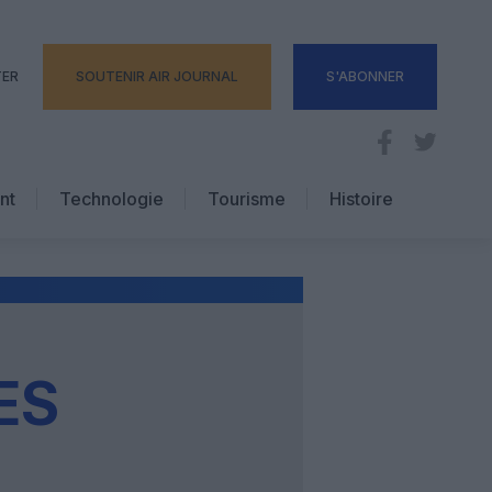
TER
SOUTENIR AIR JOURNAL
S'ABONNER
nt
Technologie
Tourisme
Histoire
Pratique
Hôtellerie
Voyages d’affaires
ES