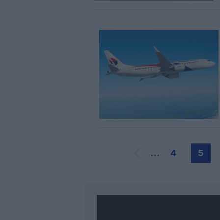
…
4
5