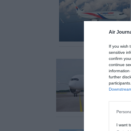
Air Journa
If you wish 
sensitive in
confirm you
continue se
information 
further disc
participants
Downstream 
Persona
I want t