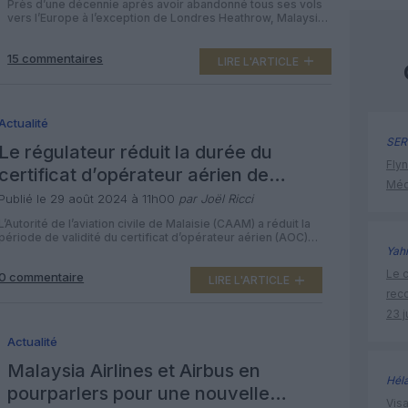
Près d’une décennie après avoir abandonné tous ses vols
vers l’Europe à l’exception de Londres Heathrow, Malaysia
Airlines fait son retour sur le continent avec le lancement
de vols directs quotidiens de Kuala Lumpur à Paris. Les
15 commentaires
vols de la compagnie aérienne Oneworld vers Paris
LIRE L'ARTICLE
Charles de Gaulle (CDG) débuteront le 22 mars 2025, les
[…]
Actualité
SER
Le régulateur réduit la durée du
Flyn
certificat d’opérateur aérien de
Méd
Malaysia Airlines après une enquête
Publié le 29 août 2024 à 11h00
par Joël Ricci
L’Autorité de l’aviation civile de Malaisie (CAAM) a réduit la
période de validité du certificat d’opérateur aérien (AOC)
de Malaysia Airlines de trois ans à un an, a déclaré le
Yah
ministre des Transports Loke Siew Fook. Le journal Star a
Le c
0 commentaire
rapporté que cette décision fait suite aux récents défis
LIRE L'ARTICLE
opérationnels de la compagnie aérienne, qui […]
rec
23 j
Actualité
Malaysia Airlines et Airbus en
Hél
pourparlers pour une nouvelle
Visa