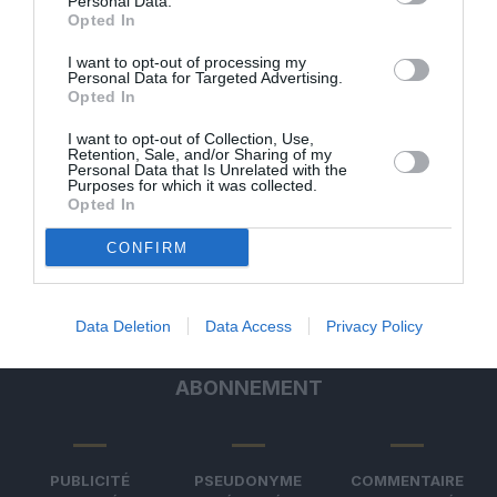
Personal Data.
Opted In
Manfou
a commenté l'article :
I want to opt-out of processing my
Personal Data for Targeted Advertising.
Pyramides, croisières et mer Rouge : l’Égypte mise sur
Opted In
une saison record malgré le contexte géopolitique
I want to opt-out of Collection, Use,
Retention, Sale, and/or Sharing of my
Personal Data that Is Unrelated with the
Purposes for which it was collected.
Arn31
a commenté l'article :
Opted In
Après Emirates, Lufthansa remet en cause la réception
de Boeing 777-9 déjà construits
CONFIRM
Data Deletion
Data Access
Privacy Policy
ABONNEMENT
PUBLICITÉ
PSEUDONYME
COMMENTAIRE