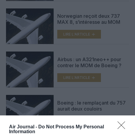
Norwegian reçoit deux 737
MAX 8, s’intéresse au MOM
LIRE L'ARTICLE
Airbus : un A321neo++ pour
contrer le MOM de Boeing ?
LIRE L'ARTICLE
Boeing : le remplaçant du 757
aurait deux couloirs
LIRE L'ARTICLE
Air Journal -
Do Not Process My Personal
Information