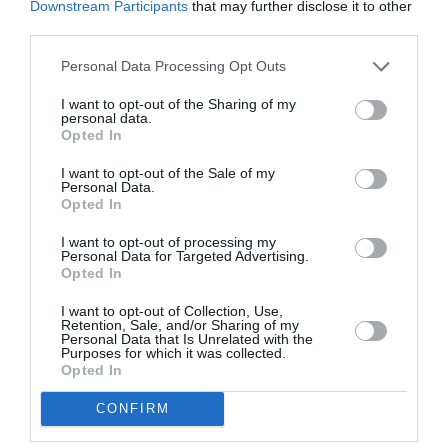
Downstream Participants
that may further disclose it to other
Appel aux lecteurs !
third parties.
Soutenez Air Journal participez
à son
développement !
Personal Data Processing Opt Outs
I want to opt-out of the Sharing of my
personal data.
NOUS SOUTENIR
Opted In
I want to opt-out of the Sale of my
Personal Data.
Opted In
I want to opt-out of processing my
Personal Data for Targeted Advertising.
Opted In
DERNIERS COMMENTAIRES
I want to opt-out of Collection, Use,
Retention, Sale, and/or Sharing of my
Personal Data that Is Unrelated with the
Purposes for which it was collected.
Opted In
BLU83120
a commenté l'article :
Incivilités à Bangkok : 22 passagers chinois refusés à
CONFIRM
bord après une course-poursuite, l’incident devient
diplomatique