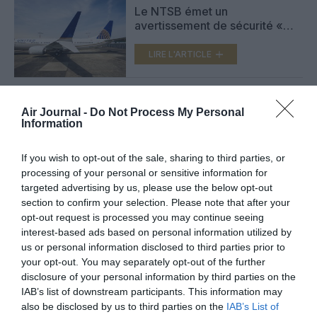
Le NTSB émet un
avertissement de sécurité «
urgent » concernant les
systèmes de gouverne de
LIRE L'ARTICLE
direction des Boeing 737NG et
MAX
Air Journal -
Do Not Process My Personal
Le NTSB sanctionne Boeing
Information
pour la divulgation des détails
de l’enquête sur le 737 MAX
LIRE L'ARTICLE
If you wish to opt-out of the sale, sharing to third parties, or
processing of your personal or sensitive information for
targeted advertising by us, please use the below opt-out
section to confirm your selection. Please note that after your
opt-out request is processed you may continue seeing
VOIR PLUS D'ARTICLES
interest-based ads based on personal information utilized by
us or personal information disclosed to third parties prior to
your opt-out. You may separately opt-out of the further
disclosure of your personal information by third parties on the
FAIRE UN DON
IAB’s list of downstream participants. This information may
also be disclosed by us to third parties on the
IAB’s List of