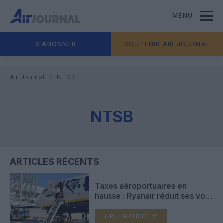
MENU
S'ABONNER
SOUTENIR AIR JOURNAL
Air Journal
NTSB
NTSB
ARTICLES RÉCENTS
Taxes aéroportuaires en
hausse : Ryanair réduit ses vols
vers l’Espagne de 16 % l’hiver
prochain
LIRE L'ARTICLE