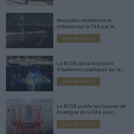
Nouvelles révélations et
critiques sur la FAA par le
NTSB à propos du crash à
Washington (vidéo)
LIRE L'ARTICLE
Le NTSB lance trois jours
d’audiences publiques sur le
crash du CRJ avec un
hélicoptère à Washington
LIRE L'ARTICLE
Le NTSB pointe les lacunes de
Boeing et de la FAA pour
l’accident du vol d’Alaska
Airlines de janvier 2024
LIRE L'ARTICLE