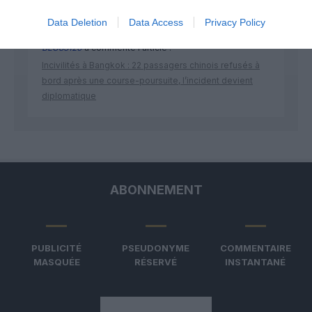
Data Deletion
Data Access
Privacy Policy
BLU83120
a commenté l'article :
Incivilités à Bangkok : 22 passagers chinois refusés à
bord après une course-poursuite, l’incident devient
diplomatique
ABONNEMENT
PUBLICITÉ
PSEUDONYME
COMMENTAIRE
MASQUÉE
RÉSERVÉ
INSTANTANÉ