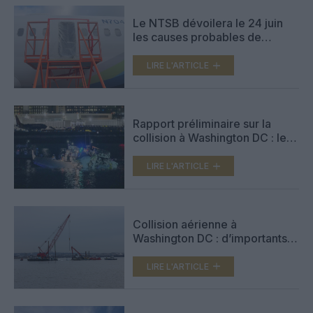
Le NTSB dévoilera le 24 juin
les causes probables de
l’accident du vol AS1282
d’Alaska Airlines de janvier
LIRE L'ARTICLE
2024
Rapport préliminaire sur la
collision à Washington DC : le
NTSB demande l’interdiction
des vols d’hélicoptères près de
LIRE L'ARTICLE
l’aéroport Reagan
Collision aérienne à
Washington DC : d’importants
débris récupérés (photos et
vidéo)
LIRE L'ARTICLE