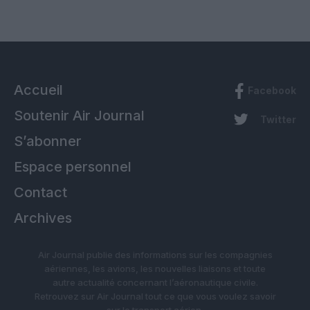
Accueil
Facebook
Soutenir Air Journal
Twitter
S’abonner
Espace personnel
Contact
Archives
Air Journal publie des informations sur les compagnies
aériennes, les avions, les nouvelles liaisons et toute
autre actualité concernant l’aéronautique civile.
Retrouvez sur Air Journal tout ce que vous voulez savoir
sur le transport aérien.