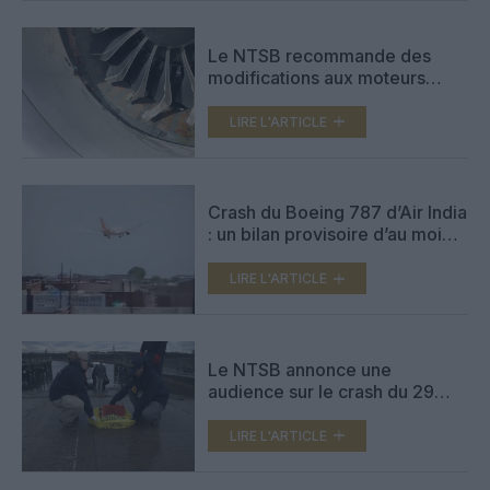
Le NTSB recommande des
modifications aux moteurs
LEAP-1B
LIRE L'ARTICLE
Crash du Boeing 787 d’Air India
: un bilan provisoire d’au moins
265 morts et un miraculé
LIRE L'ARTICLE
Le NTSB annonce une
audience sur le crash du 29
janvier entre un CRJ
d’American et un hélicoptère
LIRE L'ARTICLE
de l’armée