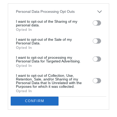
third parties.
Appel aux lecteurs !
Soutenez Air Journal participez
à son
Personal Data Processing Opt Outs
développement !
I want to opt-out of the Sharing of my
personal data.
Opted In
NOUS SOUTENIR
I want to opt-out of the Sale of my
Personal Data.
Opted In
I want to opt-out of processing my
Personal Data for Targeted Advertising.
Opted In
I want to opt-out of Collection, Use,
DERNIERS COMMENTAIRES
Retention, Sale, and/or Sharing of my
Personal Data that Is Unrelated with the
Purposes for which it was collected.
Opted In
SERGE13
a commenté l'article :
CONFIRM
Flynas ouvre une ligne directe entre Médine et
Bruxelles