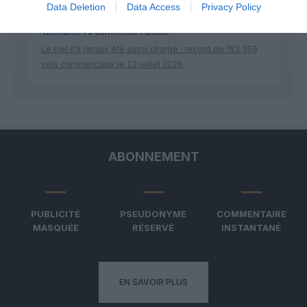
Data Deletion
Data Access
Privacy Policy
Yahman971
a commenté l'article :
Le ciel n’a jamais été aussi chargé : record de 153 359
vols commerciaux le 23 juillet 2026
ABONNEMENT
PUBLICITÉ
PSEUDONYME
COMMENTAIRE
MASQUÉE
RÉSERVÉ
INSTANTANÉ
EN SAVOIR PLUS