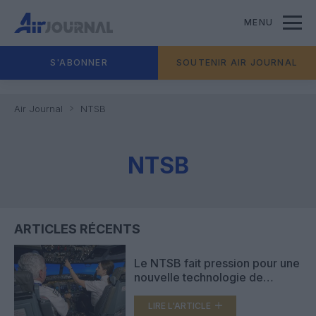
MENU
S'ABONNER
SOUTENIR AIR JOURNAL
Air Journal
NTSB
NTSB
ARTICLES RÉCENTS
Le NTSB fait pression pour une
nouvelle technologie de
cockpit pour alerter les pilotes
du trafic sur piste
LIRE L'ARTICLE