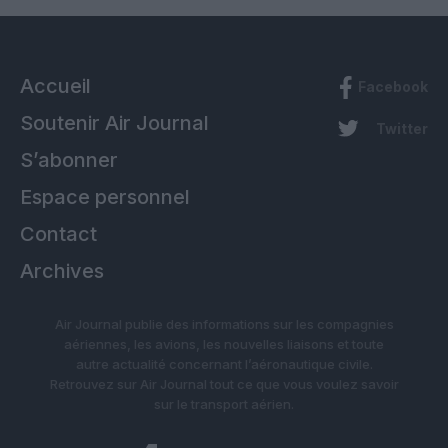
Accueil
Facebook
Soutenir Air Journal
Twitter
S’abonner
Espace personnel
Contact
Archives
Air Journal publie des informations sur les compagnies
aériennes, les avions, les nouvelles liaisons et toute
autre actualité concernant l’aéronautique civile.
Retrouvez sur Air Journal tout ce que vous voulez savoir
sur le transport aérien.