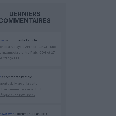
DERNIERS
COMMENTAIRES
tion
a commenté l'article :
enariat Malaysia Airlines – SNCF : une
re intermodale entre Paris-CDG et 27
es françaises
R
a commenté l'article :
ports du Maroc : la carte
mbarquement passe au tout
érique avec Pax Check
n Neymar
a commenté l'article :