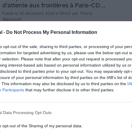
d’attente aux frontières à Paris-CDG
et Paris-Orly en novembre
Publié le 25 décembre 2024 à 16h00
par Thierry
Blancmont
La Direction de la Police aux Frontières et le Groupe ADP
(Aéroports de Paris) se sont associés pour dresser un
l -
Do Not Process My Personal Information
baromètre mensuel des temps d’attente que rencontrent
les passagers internationaux aux différents points de
1 commentaire
contrôles aux frontières dans les aéroports Paris-Charles
LIRE L'ARTICLE
to opt-out of the sale, sharing to third parties, or processing of your per
de Gaulle et Paris-Orly. En novembre, à Paris-CDG, sur
formation for targeted advertising by us, please use the below opt-out s
près de 2,9 millions de […]
r selection. Please note that after your opt-out request is processed y
eing interest-based ads based on personal information utilized by us or
Actualité
Info pratique
disclosed to third parties prior to your opt-out. You may separately opt-
Paris-Orly : fermeture de la ligne 14
losure of your personal information by third parties on the IAB’s list of
quelques soirs en semaine et un
. This information may also be disclosed by us to third parties on the
IA
week-end par mois en 2025
Participants
that may further disclose it to other third parties.
Publié le 2 décembre 2024 à 12h00
par Air-Journal
En 2025, la ligne 14 du métro parisien reliant reliant la
capitale à l’aéroport francilien Paris-Orly sera encore
perturbée quelques soirs en semaine et un week-end par
mois jusqu’en août en raison de travaux de modernisation.
l Data Processing Opt Outs
2 commentaires
Entre janvier et juillet, tous les lundis et mardis, les stations
LIRE L'ARTICLE
entre le terminus Saint-Denis Pleyel et Olympiade seront
[…]
o opt-out of the Sharing of my personal data.