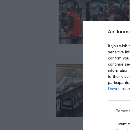
Air Journa
If you wish 
sensitive in
confirm you
continue se
information 
further disc
participants
Downstream 
Persona
I want t