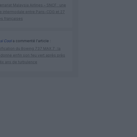
enariat Malaysia Airlines – SNCF : une
re intermodale entre Paris-CDG et 27
es françaises
si Cool
a commenté l'article :
ification du Boeing 737 MAX 7 : la
 donne enfin son feu vert après près
dix ans de turbulence