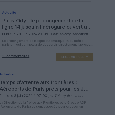
niveaux […]
Actualité
Paris-Orly : le prolongement de la
ligne 14 jusqu’à l’aérogare ouvert aux
usagers ce lundi
Publié le 23 juin 2024 à 07h00
par Thierry Blancmont
Le prolongement de la ligne automatique 14 du métro
parisien, qui permettra de desservir directement l’aéroport
Paris-Orly depuis Paris intra muros, sera officiellement
ouvert aux usagers ce lundi 24 juin, un peu plus d’un mois
10 commentaires
avant les Jeux olympiques de Paris. Implantée au niveau de
LIRE L'ARTICLE
l’ancien parking P0 de l’aéroport francilien, la gare Aéroport
d’Orly est […]
Actualité
Temps d’attente aux frontières :
Aéroports de Paris prêts pour les JO
de Paris
Publié le 8 juin 2024 à 07h00
par Thierry Blancmont
La Direction de la Police aux Frontières et le Groupe ADP
(Aéroports de Paris) se sont associés pour dresser un
baromètre mensuel des temps d’attente que rencontrent
les passagers internationaux aux différents points de