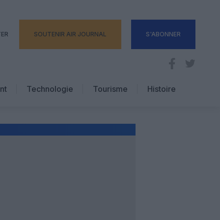
TER
SOUTENIR AIR JOURNAL
S'ABONNER
nt
Technologie
Tourisme
Histoire
Pratique
Hôtellerie
Voyages d’affaires