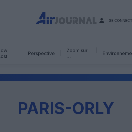
SE CONNEC
Low
Zoom sur
Perspective
Environneme
cost
…
Edito
En chiffres
Avis d’expert
AJ Académie
PARIS-ORLY
Vidéo