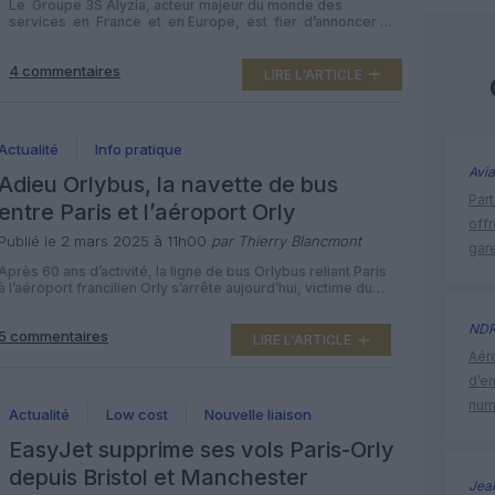
Le Groupe 3S Alyzia, acteur majeur du monde des
services en France et en Europe, est fier d’annoncer
que sa filiale Alyzia, spécialisée dans l’assistance en
escale, s’est vu renouveler la confiance de Transavia
4 commentaires
pour assurer l’ensemble des services d’assistance en
LIRE L'ARTICLE
escale à l’aéroport de Paris-Orly depuis février 2025.
Cette victoire stratégique confirme la position […]
Actualité
Info pratique
Avia
Adieu Orlybus, la navette de bus
Part
entre Paris et l’aéroport Orly
off
Publié le 2 mars 2025 à 11h00
par Thierry Blancmont
gar
Après 60 ans d’activité, la ligne de bus Orlybus reliant Paris
à l’aéroport francilien Orly s’arrête aujourd’hui, victime du
succès de la ligne 14 du métro. La dernière navette Orlybus
aura lieu ce dimanche 2 mars en fin de soirée. Selon Île-de-
ND
5 commentaires
France Mobilités (IDFM), la fréquentation d’Orlybus a chuté
LIRE L'ARTICLE
de plus de 80 %. En […]
Aéro
d’e
num
Actualité
Low cost
Nouvelle liaison
EasyJet supprime ses vols Paris-Orly
depuis Bristol et Manchester
Jea