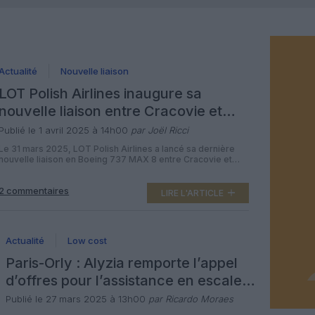
Actualité
Nouvelle liaison
LOT Polish Airlines inaugure sa
nouvelle liaison entre Cracovie et
Paris-Orly
Publié le 1 avril 2025 à 14h00
par Joël Ricci
Le 31 mars 2025, LOT Polish Airlines a lancé sa dernière
nouvelle liaison en Boeing 737 MAX 8 entre Cracovie et
Paris-Orly. Pendant les deux premières semaines, des vols
de Cracovie à Paris-Orly seront proposés six fois par
2 commentaires
semaine (tous les jours, sauf le mardi). À partir de mi-avril,
LIRE L'ARTICLE
les avions de la compagnie nationale […]
Actualité
Low cost
Paris-Orly : Alyzia remporte l’appel
d’offres pour l’assistance en escale
de Transavia
Publié le 27 mars 2025 à 13h00
par Ricardo Moraes