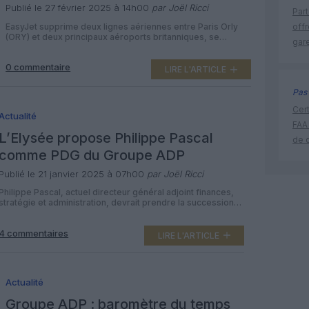
Publié le 27 février 2025 à 14h00
par Joël Ricci
Part
EasyJet supprime deux lignes aériennes entre Paris Orly
off
(ORY) et deux principaux aéroports britanniques, se
gar
concentrant plutôt sur les lignes à forte demande. La
compagnie aérienne low cost cessera ses vols entre Paris
0 commentaire
Orly (ORY) et deux aéroports britanniques, Bristol (BRS) et
LIRE L'ARTICLE
Manchester (MAN), à partir du 28 mars. Cette décision fait
suite à une […]
Pas 
Cert
Actualité
FAA
L’Elysée propose Philippe Pascal
de 
comme PDG du Groupe ADP
Publié le 21 janvier 2025 à 07h00
par Joël Ricci
Philippe Pascal, actuel directeur général adjoint finances,
stratégie et administration, devrait prendre la succession
d’Augustin de Romanet à la tête du groupe ADP, a annoncé
hier la présidence de la République. L’Assemblée nationale
4 commentaires
et le Sénat valideront sa candidature à la tête du
LIRE L'ARTICLE
gestionnaire des aéroports parisiens de Charles-de-
Gaulle, d’Orly et du Bourget, propriété à […]
Actualité
Groupe ADP : baromètre du temps