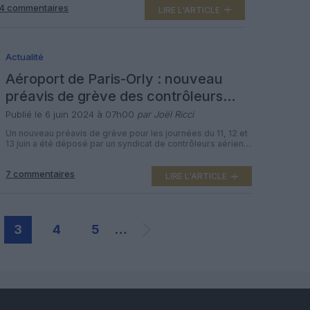
4 commentaires
contrôles aux frontières dans les aéroports Paris-Charles
LIRE L'ARTICLE
de Gaulle et Paris-Orly. Dans leur baromètre d’avril, les
deux partenaires annoncent des temps […]
Actualité
Aéroport de Paris-Orly : nouveau
préavis de grève des contrôleurs
aériens du 11 au 13 juin
Publié le 6 juin 2024 à 07h00
par Joël Ricci
Un nouveau préavis de grève pour les journées du 11, 12 et
13 juin a été déposé par un syndicat de contrôleurs aériens,
l’Unsa-Icna, à l’aéroport d’Orly. Il réclame des recrutements
supplémentaires. Le syndicat, deuxième en matière de
7 commentaires
représentativité chez les contrôleurs aériens, dénonce la
LIRE L'ARTICLE
signature d’un accord fin avril prévoyant des mesures,
notamment salariales, […]
3
4
5
…