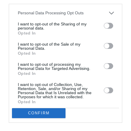
third parties.
Appel aux lecteurs !
Soutenez Air Journal participez
à son
Personal Data Processing Opt Outs
développement !
I want to opt-out of the Sharing of my
personal data.
Opted In
NOUS SOUTENIR
I want to opt-out of the Sale of my
Personal Data.
Opted In
I want to opt-out of processing my
Personal Data for Targeted Advertising.
Opted In
I want to opt-out of Collection, Use,
DERNIERS COMMENTAIRES
Retention, Sale, and/or Sharing of my
Personal Data that Is Unrelated with the
Purposes for which it was collected.
Opted In
GVA1112
a commenté l'article :
CONFIRM
19 h 23 sans escale : le Boeing 777F de National
Airlines relie l’Écosse à l’Australie