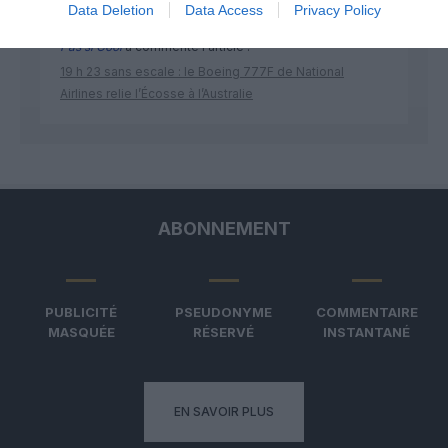
Data Deletion
Data Access
Privacy Policy
Pas si Cool
a commenté l'article :
19 h 23 sans escale : le Boeing 777F de National
Airlines relie l’Écosse à l’Australie
ABONNEMENT
PUBLICITÉ
PSEUDONYME
COMMENTAIRE
MASQUÉE
RÉSERVÉ
INSTANTANÉ
EN SAVOIR PLUS