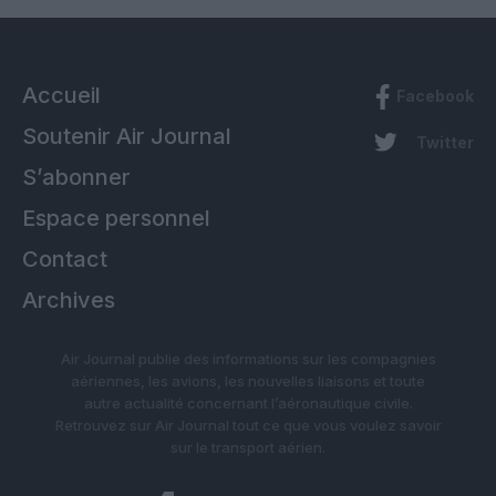
Accueil
Facebook
Soutenir Air Journal
Twitter
S’abonner
Espace personnel
Contact
Archives
Air Journal publie des informations sur les compagnies
aériennes, les avions, les nouvelles liaisons et toute
autre actualité concernant l’aéronautique civile.
Retrouvez sur Air Journal tout ce que vous voulez savoir
sur le transport aérien.