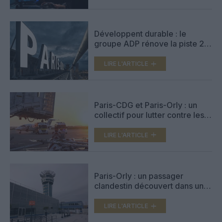
Développent durable : le
groupe ADP rénove la piste 2
de l’aéroport d’Orly
LIRE L'ARTICLE
Paris-CDG et Paris-Orly : un
collectif pour lutter contre les
accidents de circulation côté
piste
LIRE L'ARTICLE
Paris-Orly : un passager
clandestin découvert dans un
train d’atterrissage
LIRE L'ARTICLE