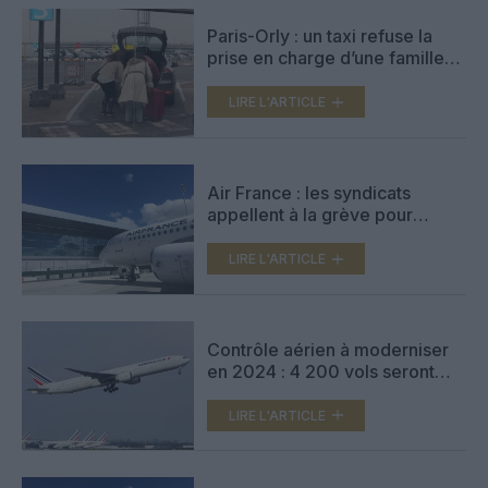
Paris-Orly : un taxi refuse la
prise en charge d’une famille
arrivant d’Israël
LIRE L'ARTICLE
Air France : les syndicats
appellent à la grève pour
protester contre sa décision de
quitter Paris-Orly
LIRE L'ARTICLE
Contrôle aérien à moderniser
en 2024 : 4 200 vols seront
annulés chez AF-KLM, 16 000
en France
LIRE L'ARTICLE