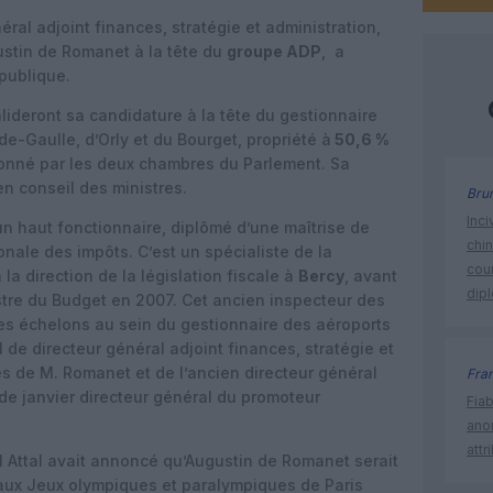
éral adjoint finances, stratégie et administration,
ustin de Romanet à la tête du
groupe ADP
, a
publique.
lideront sa candidature à la tête du gestionnaire
e-Gaulle, d’Orly et du Bourget, propriété à
50,6 %
tionné par les deux chambres du Parlement. Sa
en conseil des ministres.
Bru
Inci
un haut fonctionnaire, diplômé d’une maîtrise de
chi
ionale des impôts. C’est un spécialiste de la
cour
 la direction de la législation fiscale à
Bercy
, avant
dip
tre du Budget en 2007. Cet ancien inspecteur des
es échelons au sein du gestionnaire des aéroports
 de directeur général adjoint finances, stratégie et
és de M. Romanet et de l’ancien directeur général
Fra
e janvier directeur général du promoteur
Fia
ano
attr
 Attal avait annoncé qu’Augustin de Romanet serait
aux Jeux olympiques et paralympiques de Paris