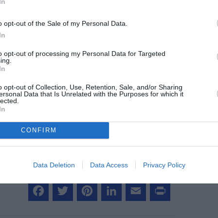
In
Orly @A.Voisin/AJ
o opt-out of the Sale of my Personal Data.
In
to opt-out of processing my Personal Data for Targeted
ing.
In
z apprécié l’article ?
-nous, faites un don !
o opt-out of Collection, Use, Retention, Sale, and/or Sharing
ersonal Data that Is Unrelated with the Purposes for which it
lected.
In
OUS SOUTENIR
CONFIRM
Data Deletion
Data Access
Privacy Policy
Facebook
Twitter
Pinterest
LinkedIn
Email
Print