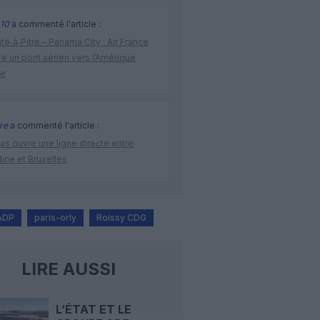
10
a commenté l'article :
te‑à‑Pitre – Panama City : Air France
e un pont aérien vers l’Amérique
ne
re
a commenté l'article :
as ouvre une ligne directe entre
ine et Bruxelles
ADP
paris-orly
Roissy CDG
LIRE AUSSI
L’ÉTAT ET LE