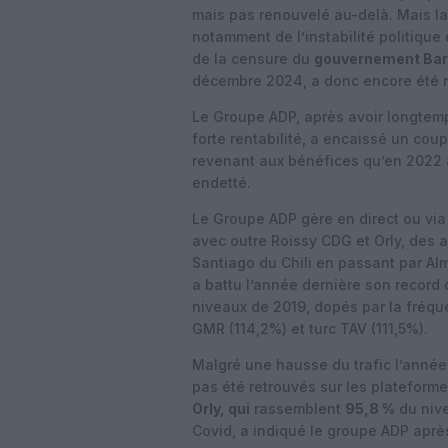
mais pas renouvelé au-delà. Mais la 
notamment de l’instabilité politique
de la censure du
gouvernement Bar
décembre 2024, a donc encore été re
Le Groupe ADP, après avoir longtemps
forte rentabilité, a encaissé un cou
revenant aux bénéfices qu’en 2022 a
endetté.
Le Groupe ADP gère en direct ou via
avec outre Roissy CDG et Orly, des a
Santiago du Chili en passant par Alm
a battu l’année dernière son record 
niveaux de 2019, dopés par la fréque
GMR (114,2%) et turc TAV (111,5%).
Malgré une hausse du trafic l’année 
pas été retrouvés sur les plateform
Orly, qui
rassemblent
95,8 %
du nive
Covid, a indiqué le groupe ADP après