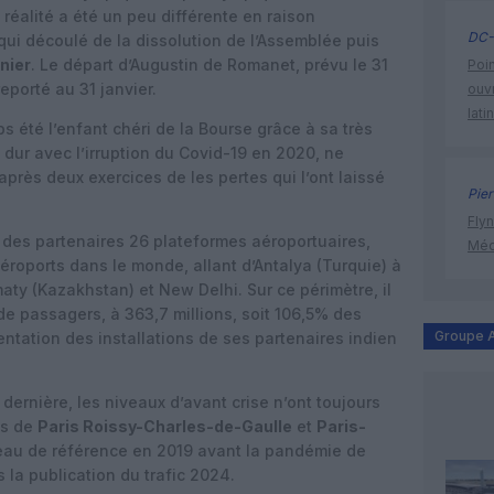
réalité a été un peu différente en raison
DC-
 qui découlé de la dissolution de l’Assemblée puis
nier
. Le départ d’Augustin de Romanet, prévu le 31
Poin
porté au 31 janvier.
ouvr
lati
 été l’enfant chéri de la Bourse grâce à sa très
p dur avec l’irruption du Covid-19 en 2020, ne
près deux exercices de les pertes qui l’ont laissé
Pier
Flyn
 des partenaires 26 plateformes aéroportuaires,
Méd
éroports dans le monde, allant d’Antalya (Turquie) à
aty (Kazakhstan) et New Delhi. Sur ce périmètre, il
de passagers, à 363,7 millions, soit 106,5% des
Groupe 
ntation des installations de ses partenaires indien
dernière, les niveaux d’avant crise n’ont toujours
es de
Paris Roissy-Charles-de-Gaulle
et
Paris-
au de référence en 2019 avant la pandémie de
 la publication du trafic 2024.