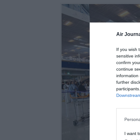
Air Journa
If you wish 
sensitive in
confirm you
continue se
information 
further disc
participants
Downstream 
Persona
I want t