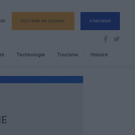
TER
SOUTENIR AIR JOURNAL
S'ABONNER
nt
Technologie
Tourisme
Histoire
Pratique
Hôtellerie
Voyages d’affaires
ME