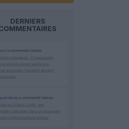
DERNIERS
COMMENTAIRES
no C
a commenté l'article :
vilités à Bangkok : 22 passagers
nois refusés à bord après une
se-poursuite, l’incident devient
lomatique
nçois Marty
a commenté l'article :
bilité du COMAC C919 : des
malies signalées dans un document
ibué à China Southern Airlines