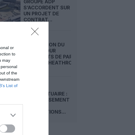
GROUPE ADP
S’ACCORDENT SUR
UN PROJET DE
CONTRAT...
STAGNATION DU
sonal or
TRAFIC POUR
ection to
AÉROPORTS DE PARIS,
ou may
LONDRES‑HEATHROW...
 personal
out of the
 downstream
B’s List of
SÛRETÉ
AÉROPORTUAIRE :
LE DURCISSEMENT
DES
HABILITATIONS...