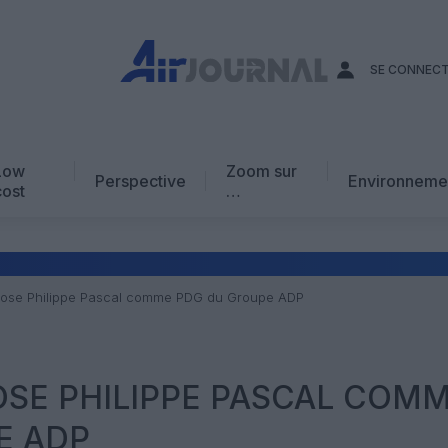
SE CONNEC
Low
Zoom sur
Perspective
Environneme
cost
…
Edito
En chiffres
Avis d’expert
opose Philippe Pascal comme PDG du Groupe ADP
AJ Académie
Vidéo
OSE PHILIPPE PASCAL COM
E ADP