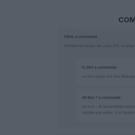
COM
116HL
a commenté :
Comme au temps de Louis XIV, sa Majes
FL360
a commenté :
Le titre exact est Son Altess
Ah Bon ?
a commenté :
Vu le b… À l’assemblée nation
validée par celle- ci si facile