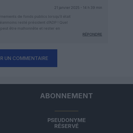
21 janvier 2025 - 14 h 39 min
ements de fonds publics lorsqu’il était
néanmoins resté président d’ADP ! Quel
peut être malhonnête et rester en
RÉPONDRE
ER UN COMMENTAIRE
ABONNEMENT
PSEUDONYME
RÉSERVÉ