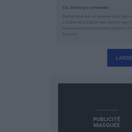
G.G. d'Astorg
a commenté :
De Romanet mis en examen pour détourn
à la tête de la Caisse des dépôts sera 
mauvais exemple pour les citoyens. On 
fonction
LAISS
PUBLICITÉ
MASQUÉE