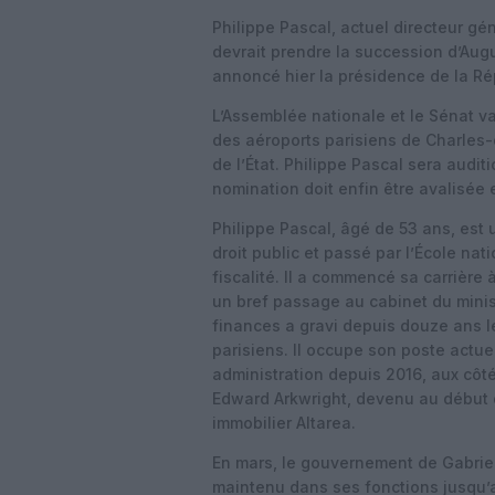
Philippe Pascal, actuel directeur gén
devrait prendre la succession d’Aug
annoncé hier la présidence de la Ré
L’Assemblée nationale et le Sénat va
des aéroports parisiens de Charles-d
de l’État. Philippe Pascal sera audi
nomination doit enfin être avalisée 
Philippe Pascal, âgé de 53 ans, est 
droit public et passé par l’École nat
fiscalité. Il a commencé sa carrière à
un bref passage au cabinet du minis
finances a gravi depuis douze ans l
parisiens. Il occupe son poste actuel
administration depuis 2016, aux côt
Edward Arkwright, devenu au début d
immobilier Altarea.
En mars, le gouvernement de Gabriel
maintenu dans ses fonctions jusqu’