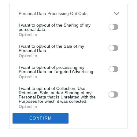
third parties.
Appel aux lecteurs !
Soutenez Air Journal participez
à son
Personal Data Processing Opt Outs
développement !
I want to opt-out of the Sharing of my
personal data.
Opted In
NOUS SOUTENIR
I want to opt-out of the Sale of my
Personal Data.
Opted In
I want to opt-out of processing my
Personal Data for Targeted Advertising.
Opted In
I want to opt-out of Collection, Use,
DERNIERS COMMENTAIRES
Retention, Sale, and/or Sharing of my
Personal Data that Is Unrelated with the
Purposes for which it was collected.
Opted In
atplhkt
a commenté l'article :
CONFIRM
Contrôles aux frontières entre l’Espagne et l’Italie : des
arrivées plus longues, des correspondances à risque