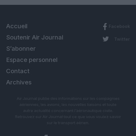
Accueil
Facebook
Soutenir Air Journal
Twitter
S’abonner
Espace personnel
Contact
Archives
Air Journal publie des informations sur les compagnies
aériennes, les avions, les nouvelles liaisons et toute
autre actualité concernant l’aéronautique civile.
Retrouvez sur Air Journal tout ce que vous voulez savoir
sur le transport aérien.