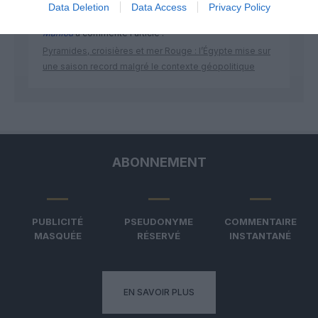
Data Deletion
Data Access
Privacy Policy
Manfou
a commenté l'article :
Pyramides, croisières et mer Rouge : l’Égypte mise sur
une saison record malgré le contexte géopolitique
ABONNEMENT
PUBLICITÉ
PSEUDONYME
COMMENTAIRE
MASQUÉE
RÉSERVÉ
INSTANTANÉ
EN SAVOIR PLUS