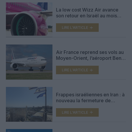
La low cost Wizz Air avance
son retour en Israël au mois
d’août
LIRE L'ARTICLE
Air France reprend ses vols au
Moyen-Orient, l’aéroport Ben
Gourion va complètement
rouvrir
LIRE L'ARTICLE
Frappes israéliennes en Iran : à
nouveau la fermeture de
l’espace aérien au Moyen-
Orient
LIRE L'ARTICLE