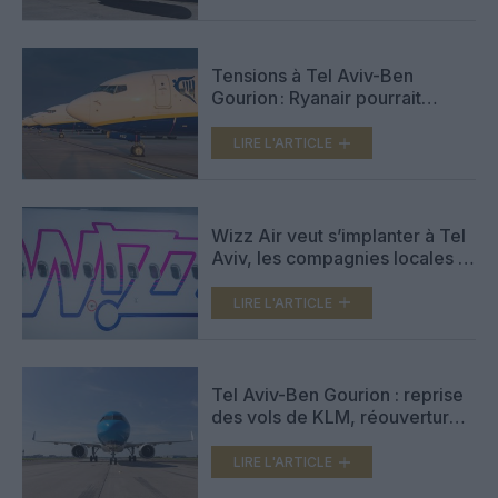
Tensions à Tel Aviv-Ben
Gourion : Ryanair pourrait
retirer ses vols vers Israël faute
de créneaux stables
LIRE L'ARTICLE
Wizz Air veut s’implanter à Tel
Aviv, les compagnies locales El
Al, Israir et Arkia s’y opposent
LIRE L'ARTICLE
Tel Aviv-Ben Gourion : reprise
des vols de KLM, réouverture
du Terminal 1
LIRE L'ARTICLE