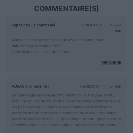
COMMENTAIRE(S)
capitaine93
a commenté :
8 février 2013 - 14 h 28
min
Quel est le rapport entre les droits de l’homme et les
uniformes professionnels?
Ceux là quand ils n’ont rien à faire….
RÉPONDRE
ABBAS
a commenté :
3 avril 2013 - 17 h 24 min
gentlemen,in side the aircraft must think all the time safety
first ; car en cas de situation d’urgence grâce a l’uniforme que
les passagers puissent faire la confiance et la différence
entre l’ordre donner par les membres de la cabine/or cabin
crew et d’autre ordre qui surgissent par ailleurs gênent le bon
fonctionnement le role en quelque sorte évite la confusion .