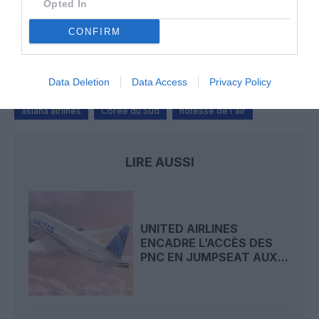
Opted In
Badissi novembri
a commenté l'article :
CONFIRM
Nice–Corse : ces vols électriques qui se profilent à
l’horizon 2030
Data Deletion
Data Access
Privacy Policy
asiana airlines
Corée du Sud
hôtesse de l'air
LIRE AUSSI
UNITED AIRLINES
ENCADRE L’ACCÈS DES
PNC EN JUMPSEAT AUX...