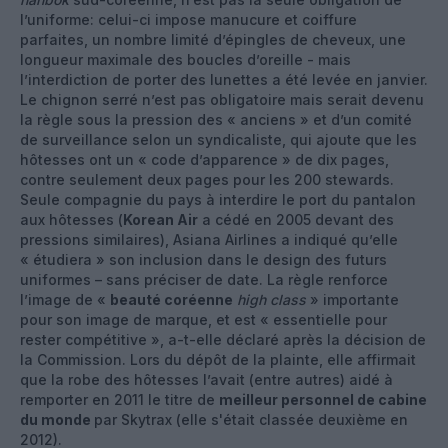
l’uniforme: celui-ci impose manucure et coiffure
parfaites, un nombre limité d’épingles de cheveux, une
longueur maximale des boucles d’oreille - mais
l’interdiction de porter des lunettes a été levée en janvier.
Le chignon serré n’est pas obligatoire mais serait devenu
la règle sous la pression des « anciens » et d’un comité
de surveillance selon un syndicaliste, qui ajoute que les
hôtesses ont un « code d’apparence » de dix pages,
contre seulement deux pages pour les 200 stewards.
Seule compagnie du pays à interdire le port du pantalon
aux hôtesses (
Korean Air
a cédé en 2005 devant des
pressions similaires), Asiana Airlines a indiqué qu’elle
« étudiera » son inclusion dans le design des futurs
uniformes – sans préciser de date. La règle renforce
l’image de «
beauté coréenne
high class
» importante
pour son image de marque, et est « essentielle pour
rester compétitive », a-t-elle déclaré après la décision de
la Commission. Lors du dépôt de la plainte, elle affirmait
que la robe des hôtesses l’avait (entre autres) aidé à
remporter en 2011 le titre de
meilleur personnel de cabine
du monde
par Skytrax (elle s'était classée deuxième en
2012).