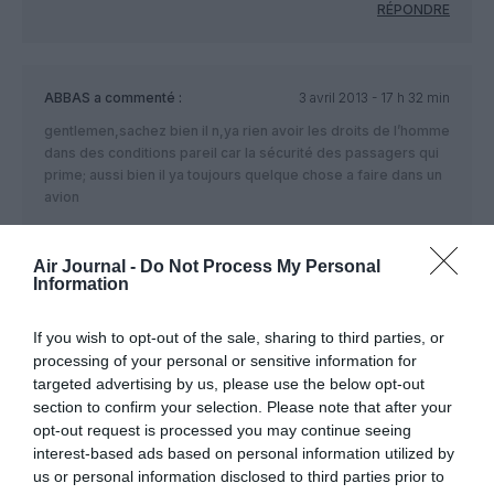
RÉPONDRE
ABBAS
a commenté :
3 avril 2013 - 17 h 32 min
gentlemen,sachez bien il n,ya rien avoir les droits de l’homme
dans des conditions pareil car la sécurité des passagers qui
prime; aussi bien il ya toujours quelque chose a faire dans un
avion
RÉPONDRE
Air Journal -
Do Not Process My Personal
Information
LAISSER UN COMMENTAIRE
If you wish to opt-out of the sale, sharing to third parties, or
processing of your personal or sensitive information for
targeted advertising by us, please use the below opt-out
section to confirm your selection. Please note that after your
FAIRE UN DON
opt-out request is processed you may continue seeing
interest-based ads based on personal information utilized by
us or personal information disclosed to third parties prior to
Appel aux lecteurs !