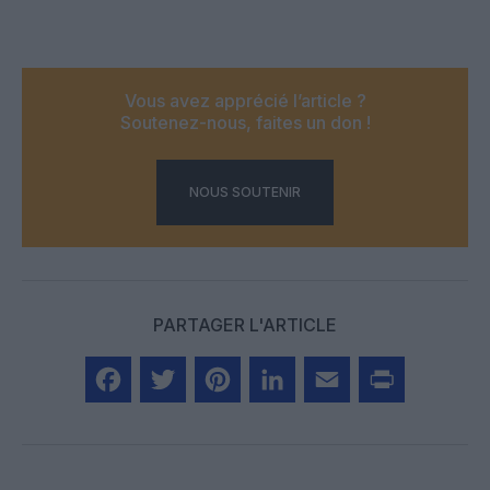
Vous avez apprécié l’article ?
Soutenez-nous, faites un don !
NOUS SOUTENIR
PARTAGER L'ARTICLE
Facebook
Twitter
Pinterest
LinkedIn
Email
Print