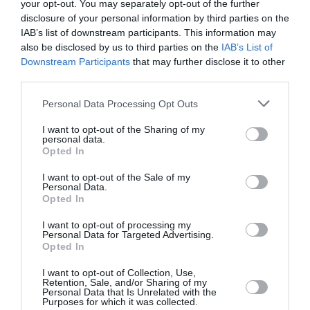
your opt-out. You may separately opt-out of the further
Soutenez Air Journal participez
à son
disclosure of your personal information by third parties on the
développement !
IAB’s list of downstream participants. This information may
also be disclosed by us to third parties on the
IAB’s List of
Downstream Participants
that may further disclose it to other
third parties.
NOUS SOUTENIR
Personal Data Processing Opt Outs
I want to opt-out of the Sharing of my
personal data.
Opted In
I want to opt-out of the Sale of my
Personal Data.
DERNIERS COMMENTAIRES
Opted In
I want to opt-out of processing my
Personal Data for Targeted Advertising.
Mathématiques
a commenté l'article :
Opted In
19 h 23 sans escale : le Boeing 777F de National
I want to opt-out of Collection, Use,
Airlines relie l’Écosse à l’Australie
Retention, Sale, and/or Sharing of my
Personal Data that Is Unrelated with the
Purposes for which it was collected.