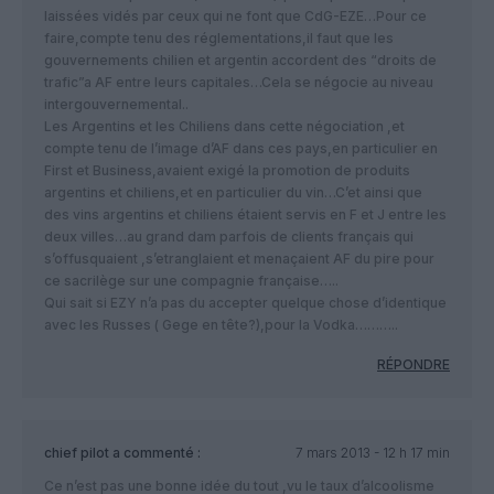
laissées vidés par ceux qui ne font que CdG-EZE…Pour ce
faire,compte tenu des réglementations,il faut que les
gouvernements chilien et argentin accordent des “droits de
trafic”a AF entre leurs capitales…Cela se négocie au niveau
intergouvernemental..
Les Argentins et les Chiliens dans cette négociation ,et
compte tenu de l’image d’AF dans ces pays,en particulier en
First et Business,avaient exigé la promotion de produits
argentins et chiliens,et en particulier du vin…C’et ainsi que
des vins argentins et chiliens étaient servis en F et J entre les
deux villes…au grand dam parfois de clients français qui
s’offusquaient ,s’etranglaient et menaçaient AF du pire pour
ce sacrilège sur une compagnie française…..
Qui sait si EZY n’a pas du accepter quelque chose d’identique
avec les Russes ( Gege en tête?),pour la Vodka………..
RÉPONDRE
chief pilot
a commenté :
7 mars 2013 - 12 h 17 min
Ce n’est pas une bonne idée du tout ,vu le taux d’alcoolisme