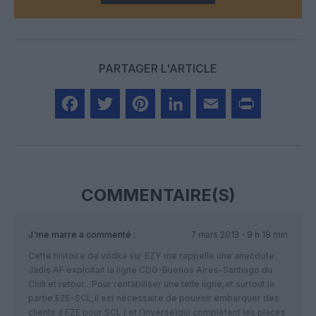
PARTAGER L'ARTICLE
Facebook
Twitter
Pinterest
LinkedIn
Email
Print
COMMENTAIRE(S)
J'me marre
a commenté :
7 mars 2013 - 9 h 18 min
Cette histoire de vodka sur EZY me rappelle une anecdote:
Jadis AF exploitait la ligne CDG-Buenos Aires-Santiago du
Chili et retour…Pour rentabiliser une telle ligne,et surtout la
partie EZE-SCL,il est nécessaire de pouvoir embarquer des
clients a EZE pour SCL ( et l’inverse)qui complètent les places