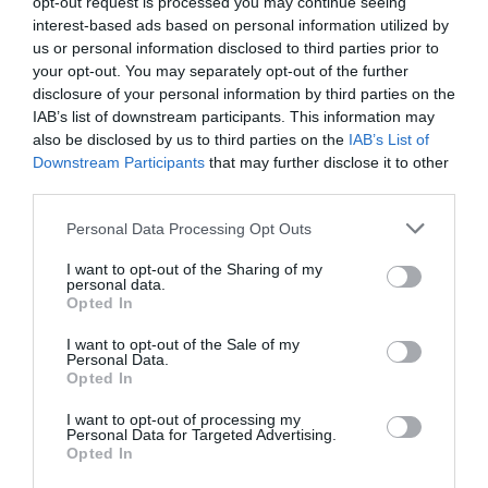
opt-out request is processed you may continue seeing
interest-based ads based on personal information utilized by
us or personal information disclosed to third parties prior to
FAIRE UN DON
your opt-out. You may separately opt-out of the further
disclosure of your personal information by third parties on the
Appel aux lecteurs !
IAB’s list of downstream participants. This information may
also be disclosed by us to third parties on the
IAB’s List of
Soutenez Air Journal participez
à son
Downstream Participants
that may further disclose it to other
développement !
third parties.
Personal Data Processing Opt Outs
NOUS SOUTENIR
I want to opt-out of the Sharing of my
personal data.
Opted In
I want to opt-out of the Sale of my
Personal Data.
Opted In
I want to opt-out of processing my
DERNIERS COMMENTAIRES
Personal Data for Targeted Advertising.
Opted In