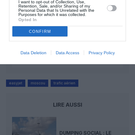
I want to opt-out of Collection, Use,
Retention, Sale, and/or Sharing of my
Badissi novembri
a commenté l'article :
Personal Data that Is Unrelated with the
Purposes for which it was collected.
Ryanair au Maroc : un programme hivernal record pour
Opted In
relier le Royaume à 14 pays européens
CONFIRM
Coppola
a commenté l'article :
Il s’est masturbé sur une passagère endormie : trois ans
Data Deletion
Data Access
Privacy Policy
de prison et interdiction de séjour en Thaïlande
easyjet
moscou
trafic aérien
LIRE AUSSI
DUMPING SOCIAL : LE