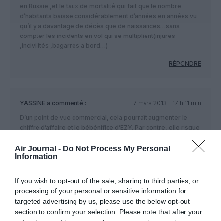
en Russie ,et le taux de mortalité qui fait que le nombre
d’habitants baisse considérablement d’années en années vu
qu’il y a davantage de décès que de naissances…sans
compter les incidents en vol qui se multiplient(injures
,incivilités ,bagarres a bord…)
RÉPONDRE
YASSINE
a commenté :
7 mars 2013 - 17 h 11 min
D’un point de vue commercial, cela pourraît augmenter le
chiffre d’affaire et le bébénifice d’EZY. Par contre, elle risque
d’enregistrer quelques incivilités à bord de ses avions et
surtout sur lignes vers Moscow.
Air Journal -
Do Not Process My Personal
Information
RÉPONDRE
If you wish to opt-out of the sale, sharing to third parties, or
processing of your personal or sensitive information for
targeted advertising by us, please use the below opt-out
LAISSER UN COMMENTAIRE
section to confirm your selection. Please note that after your