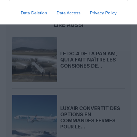
crash
luxair
Data Deletion
Data Access
Privacy Policy
LIRE AUSSI
LE DC‑4 DE LA PAN AM,
QUI A FAIT NAÎTRE LES
CONSIGNES DE...
LUXAIR CONVERTIT DES
OPTIONS EN
COMMANDES FERMES
POUR LE...