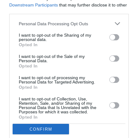
Downstream Participants
that may further disclose it to other
third parties.
Personal Data Processing Opt Outs
I want to opt-out of the Sharing of my
personal data.
DERNIERS COMMENTAIRES
Opted In
I want to opt-out of the Sale of my
Personal Data.
Manfou
a commenté l'article :
Opted In
Pyramides, croisières et mer Rouge : l’Égypte mise sur
I want to opt-out of processing my
une saison record malgré le contexte géopolitique
Personal Data for Targeted Advertising.
Opted In
I want to opt-out of Collection, Use,
TFFRYYZ
a commenté l'article :
Retention, Sale, and/or Sharing of my
Personal Data that Is Unrelated with the
Pointe‑à‑Pitre – Panama City : Air France ouvre un pont
Purposes for which it was collected.
aérien vers l’Amérique latine
Opted In
CONFIRM