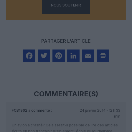
NOUS SOUTENIR
PARTAGER L'ARTICLE
Facebook
Twitter
Pinterest
LinkedIn
Email
Print
COMMENTAIRE(S)
FCB1962
a commenté :
24 janvier 2014 - 12 h 33
min
Un avion a crashé? Cela serait-il possible de lire des articles
écrits en bon français? Visiblement l’école du journalisme