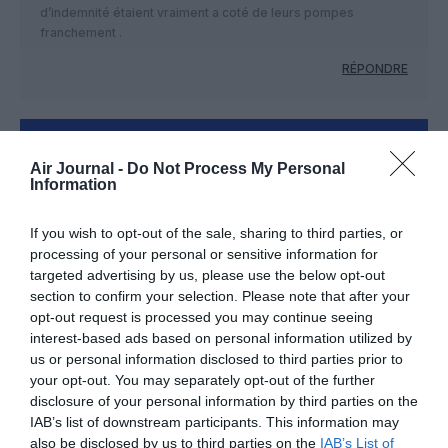
d’indemnité étaient vraiment a coté de leurs pompes
franchement .
RÉPONDRE
LAISSER UN COMMENTAIRE
Air Journal -
Do Not Process My Personal
Information
If you wish to opt-out of the sale, sharing to third parties, or
FAIRE UN DON
processing of your personal or sensitive information for
targeted advertising by us, please use the below opt-out
Appel aux lecteurs !
section to confirm your selection. Please note that after your
Soutenez Air Journal participez
à son
opt-out request is processed you may continue seeing
interest-based ads based on personal information utilized by
développement !
us or personal information disclosed to third parties prior to
your opt-out. You may separately opt-out of the further
disclosure of your personal information by third parties on the
NOUS SOUTENIR
IAB’s list of downstream participants. This information may
also be disclosed by us to third parties on the
IAB’s List of