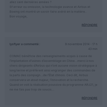
allez cent dernières années ?
Sf erreur ou omission, la technologie avance et Airbus et
Boeing ont montré un savoir faire avéré en la matière..
Bon voyage,
RÉPONDRE
lysflyer
a commenté :
9 novembre 2014 - 17 h
43 min
COMAC bénéficie des renseignements acquis à cause de
l’implantation d’usines d’assemblage en Chine…merci à nos
chers dirigeants d’Airbus qui n’ont aucune vision stratégique à
long terme et préfèrent ainsi engranger des commandes de
la parts des compagn…de l’État chinois. Ceci dit, Airbus
conservera un atout majeur, l’innovation et la recherche.
Quand on voit la réalisation poussive du programme ARJ21, je
ne me fais pas trop de soucis…
RÉPONDRE