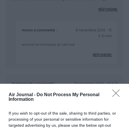
RÉPONDRE
momo
a commenté :
9 novembre 2014 - 15
h 13 min
encore toi monsieur je sait tout
RÉPONDRE
Aulongcourt
a commenté :
9 novembre 2014 - 14 h 11
min
Air Journal -
Do Not Process My Personal
Je crois que pour Airbus &Boieng,le soucis n’est pas de
Information
craindre des appareils de conception+ construction
chinoises qui seraient aussi performants économiquement
If you wish to opt-out of the sale, sharing to third parties, or
que les leurs…
processing of your personal or sensitive information for
Le soucis pour eux réside a mon sens plus dans la place
targeted advertising by us, please use the below opt-out
commerciale que ces avions chinois prendront: même s’ils