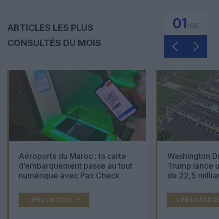
01
/
05
ARTICLES LES PLUS
CONSULTÉS DU MOIS
Aéroports du Maroc : la carte
Washington Du
d’embarquement passe au tout
Trump lance u
numérique avec Pax Check
de 22,5 millia
LIRE L'ARTICLE
LIRE L'ARTICL