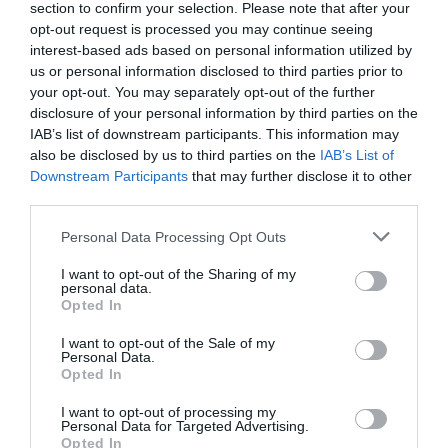
section to confirm your selection. Please note that after your
sont à des niveaux techniques inférieurs ,il est un domaine
opt-out request is processed you may continue seeing
dans lequel ils seront aussi bien en dessous sans doute des
interest-based ads based on personal information utilized by
productions occidentales: le prix de revient et ,surtout,le prix
us or personal information disclosed to third parties prior to
de vente…..de nombreuses compagnies dans de nombreux
your opt-out. You may separately opt-out of the further
pays pourraient se satisfaire de ces appareils si ,dans le bilan
financier global cout d’achat + coûts d’exploitation, le niveau
disclosure of your personal information by third parties on the
très bas du premier suffisait à plus que compenser le surcoût
IAB’s list of downstream participants. This information may
du deuxième comparativement aux avions occidentaux…
also be disclosed by us to third parties on the
IAB’s List of
Or toutes ventes faites sur ces appareils,ce sont des ventes
Downstream Participants
that may further disclose it to other
en moins pour A& B…et donc une production diminuée,ce qui
third parties.
augment la difficulté d’amortissement…et minimise les gains
eux mêmes nécessaires aux nouvelles études et au
Personal Data Processing Opt Outs
développement de futurs avions….Rajoutez à cela que
certaines compagnies captives de leurs autorités d’Etat
I want to opt-out of the Sharing of my
personal data.
n’auront pas de choix du tout à faire et devront s’équiper en
Opted In
appareils chinois…Ce peut être au total plusieurs centaines
de machines,voire quelques milliers qui disparaîtraient des
I want to opt-out of the Sale of my
carnets de vente de A&B….
Personal Data.
Opted In
RÉPONDRE
I want to opt-out of processing my
Personal Data for Targeted Advertising.
Opted In