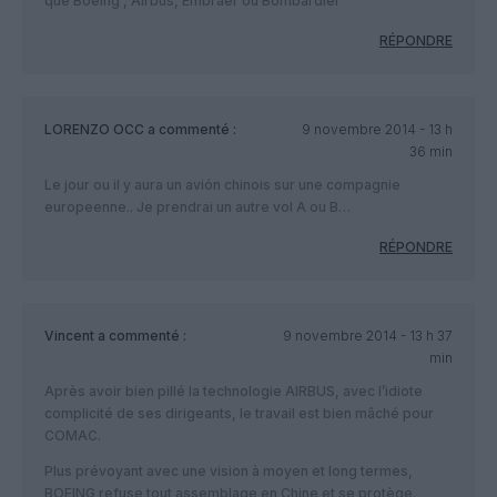
que Boeing , Airbus, Embraer ou Bombardier
RÉPONDRE
LORENZO OCC
a commenté :
9 novembre 2014 - 13 h
36 min
Le jour ou il y aura un avión chinois sur une compagnie
europeenne.. Je prendrai un autre vol A ou B…
RÉPONDRE
Vincent
a commenté :
9 novembre 2014 - 13 h 37
min
Après avoir bien pillé la technologie AIRBUS, avec l’idiote
complicité de ses dirigeants, le travail est bien mâché pour
COMAC.
Plus prévoyant avec une vision à moyen et long termes,
BOEING refuse tout assemblage en Chine et se protège.