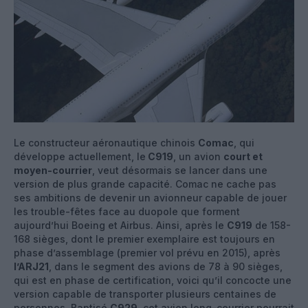
Le constructeur aéronautique chinois
Comac
, qui
développe actuellement, le
C919
, un avion
court et
moyen-courrier
, veut désormais se lancer dans une
version de plus grande capacité. Comac ne cache pas
ses ambitions de devenir un avionneur capable de jouer
les trouble-fêtes face au duopole que forment
aujourd’hui Boeing et Airbus. Ainsi, après le
C919
de 158-
168 sièges, dont le premier exemplaire est toujours en
phase d’assemblage (premier vol prévu en 2015), après
l’ARJ21
, dans le segment des avions de 78 à 90 sièges,
qui est en phase de certification, voici qu’il concocte une
version capable de transporter plusieurs centaines de
personnes. Baptisé
C929
, cet avion long-courrier pourrait