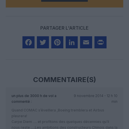
PARTAGER L'ARTICLE
Facebook
Twitter
Pinterest
LinkedIn
Email
Print
COMMENTAIRE(S)
un plus de 3000 h de vol
a
9 novembre 2014 - 12 h 10
commenté :
min
Quand COMAC s’éveillera ,Boeing tremblera et Airbus
pleurera!
Carpe Diem …. et profitons des quelques décennies qu’il
nous reste ….Les ambitions des constructeurs Chinois dans la