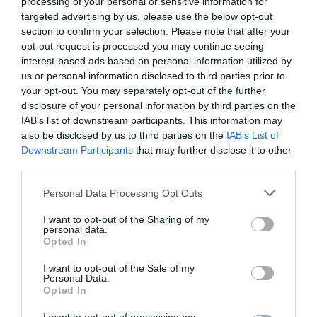
processing of your personal or sensitive information for
RÉPONDRE
targeted advertising by us, please use the below opt-out
section to confirm your selection. Please note that after your
opt-out request is processed you may continue seeing
interest-based ads based on personal information utilized by
Concours de dénomination du
19 juillet 2016 - 13 h 56 min
us or personal information disclosed to third parties prior to
siège Zodiacal Affaire...
a
your opt-out. You may separately opt-out of the further
commenté :
disclosure of your personal information by third parties on the
Plutot que de donner pour identification une succession de
IAB’s list of downstream participants. This information may
lettres et chiffres abracadabrantesque ( si,si!!!), pourquoi ne
also be disclosed by us to third parties on the
IAB’s List of
pas baptiser d’un petit nom gentil les sièges Affaires produits
Downstream Participants
that may further disclose it to other
par Zodiacal???
third parties.
Comme nom, je propose: Désire…….
Personal Data Processing Opt Outs
RÉPONDRE
I want to opt-out of the Sharing of my
personal data.
Opted In
bencello
a commenté :
19 juillet 2016 - 17 h 42 min
I want to opt-out of the Sale of my
Airbus pourra peut-être affecter certains personnels de
Personal Data.
l’A380 sur l’A350, moyennant une (petite) formation.
Opted In
RÉPONDRE