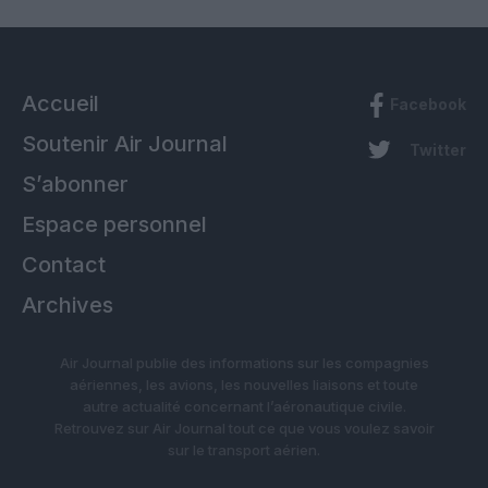
Accueil
Facebook
Soutenir Air Journal
Twitter
S’abonner
Espace personnel
Contact
Archives
Air Journal publie des informations sur les compagnies
aériennes, les avions, les nouvelles liaisons et toute
autre actualité concernant l’aéronautique civile.
Retrouvez sur Air Journal tout ce que vous voulez savoir
sur le transport aérien.