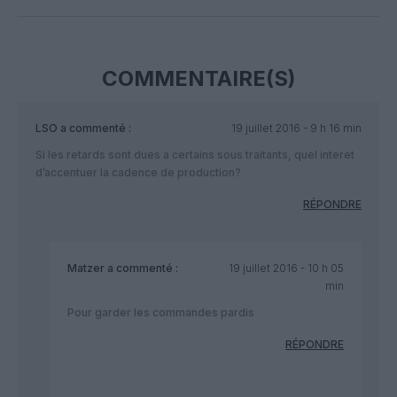
Facebook
Twitter
Pinterest
LinkedIn
Email
Print
COMMENTAIRE(S)
LSO
a commenté :
19 juillet 2016 - 9 h 16 min
Si les retards sont dues a certains sous traitants, quel interet
d’accentuer la cadence de production?
RÉPONDRE
Matzer
a commenté :
19 juillet 2016 - 10 h 05
min
Pour garder les commandes pardis
RÉPONDRE