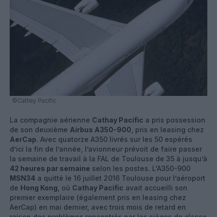
©Cathay Pacific
La compagnie aérienne
Cathay Pacific
a pris possession
de son deuxième
Airbus A350-900
, pris en leasing chez
AerCap
. Avec quatorze A350 livrés sur les 50 espérés
d’ici la fin de l’année, l’avionneur prévoit de faire passer
la semaine de travail à la FAL de Toulouse de 35 à jusqu’à
42 heures par semaine
selon les postes. L'A350-900
MSN34
a quitté le 16 juillet 2016 Toulouse pour l’aéroport
de
Hong Kong
, où
Cathay Pacific
avait accueilli son
premier exemplaire (également pris en leasing chez
AerCap) en mai dernier, avec trois mois de retard en
raison des problèmes rencontrés par les sièges de classe