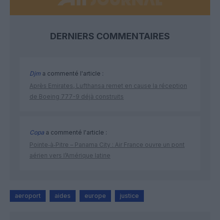
DERNIERS COMMENTAIRES
Djm
a commenté l'article :
Après Emirates, Lufthansa remet en cause la réception
de Boeing 777-9 déjà construits
Copa
a commenté l'article :
Pointe‑à‑Pitre – Panama City : Air France ouvre un pont
aérien vers l’Amérique latine
aeroport
aides
europe
justice