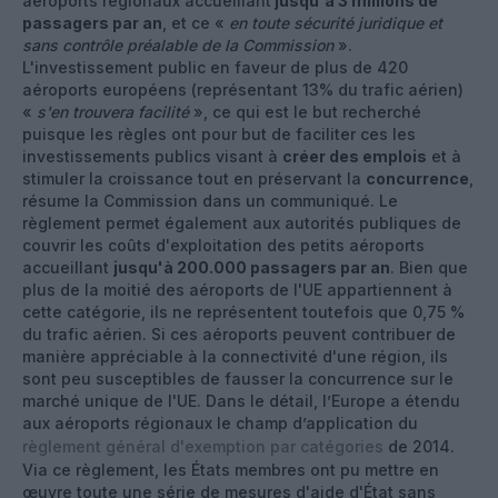
aéroports régionaux accueillant
jusqu'à 3 millions de
passagers par an
, et ce «
en toute sécurité juridique et
sans contrôle préalable de la Commission
».
L'investissement public en faveur de plus de 420
aéroports européens (représentant 13% du trafic aérien)
«
s'en trouvera facilité
», ce qui est le but recherché
puisque les règles ont pour but de faciliter ces les
investissements publics visant à
créer des emplois
et à
stimuler la croissance tout en préservant la
concurrence
,
résume la Commission dans un communiqué. Le
règlement permet également aux autorités publiques de
couvrir les coûts d'exploitation des petits aéroports
accueillant
jusqu'à 200.000 passagers par an
. Bien que
plus de la moitié des aéroports de l'UE appartiennent à
cette catégorie, ils ne représentent toutefois que 0,75 %
du trafic aérien. Si ces aéroports peuvent contribuer de
manière appréciable à la connectivité d'une région, ils
sont peu susceptibles de fausser la concurrence sur le
marché unique de l'UE. Dans le détail, l’Europe a étendu
aux aéroports régionaux le champ d’application du
règlement général d'exemption par catégories
de 2014.
Via ce règlement, les États membres ont pu mettre en
œuvre toute une série de mesures d'aide d'État sans