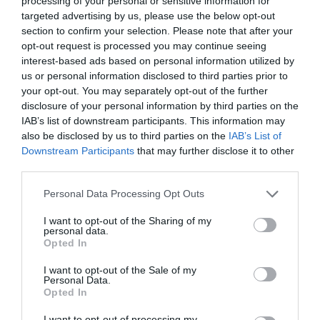
processing of your personal or sensitive information for
targeted advertising by us, please use the below opt-out
On parle ici des investissements publics (dans les aéroports
section to confirm your selection. Please note that after your
jusqu’à 3 millions de pax) : équipements, infrastructure, etc. Il
opt-out request is processed you may continue seeing
n’est donc pas question de changer les règles au sujet des
interest-based ads based on personal information utilized by
éventuels subsides accordés aux compagnies aériennes.
us or personal information disclosed to third parties prior to
Le règlement permet également aux autorités publiques de
couvrir les coûts d’exploitation des petits aéroports
your opt-out. You may separately opt-out of the further
accueillant jusqu’à 200.000 passagers par an. 200.000
disclosure of your personal information by third parties on the
passagers par an, ça fait en moyenne 550 passagers par
IAB’s list of downstream participants. This information may
jour, même pas 2 Boeings par jour ! Alors oui, il faut des aides
also be disclosed by us to third parties on the
IAB’s List of
pour un trafic aussi réduit. Et c’est au profit de la région qui
Downstream Participants
that may further disclose it to other
est ainsi désenclavée : elle voit arriver des touristes et autres
third parties.
visiteurs et permet à ses habitants de voyager plus
facilement.
Personal Data Processing Opt Outs
RÉPONDRE
I want to opt-out of the Sharing of my
personal data.
Opted In
Justin Fair
a commenté :
19 mai 2017 - 18 h 32
I want to opt-out of the Sale of my
Personal Data.
min
Opted In
Puissiez-vous avoir raison et que les
“investissements publics” ne se transforment pas
I want to opt-out of processing my