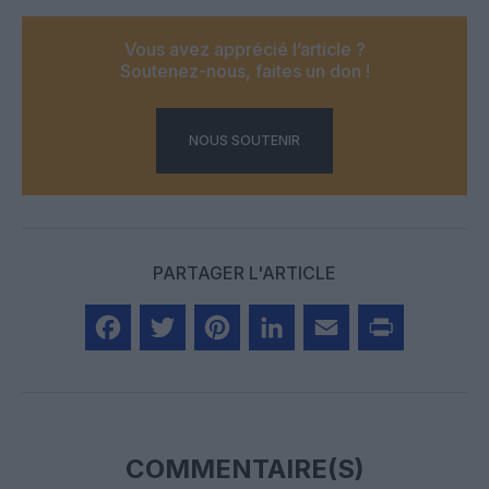
Vous avez apprécié l’article ?
Soutenez-nous, faites un don !
NOUS SOUTENIR
PARTAGER L'ARTICLE
Facebook
Twitter
Pinterest
LinkedIn
Email
Print
COMMENTAIRE(S)