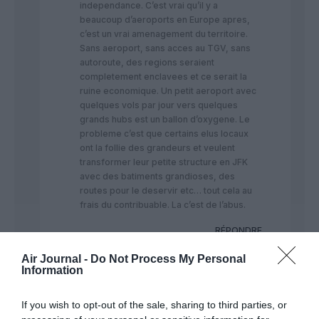
independance. C’est vrai qu’il y a
beaucoup d’aeroports en Europe apres,
c’est un vrai amenagement du territoire.
Sans aeroport, sans acces au TGV, sans
autoroute, des regions seraient
completement enclavees et ce serait la
ruine economique. Un petit aeroport avec
quelques vols par jour vers quelques
grands hubs est un ballon d’oxygene. Le
probleme c’est que certains elus locaux
ont la follie des grandeurs et veulent
transformer leur petite structure en JFK
avec des batiments grandioses, des
routes pour le deservir etc… tout cela au
frais du contribuable. La c’est de l’abus.
RÉPONDRE
Air Journal -
Do Not Process My Personal
Information
If you wish to opt-out of the sale, sharing to third parties, or
MindYou
a commenté :
19 mai 2017 - 14 h 19 min