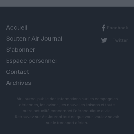
Accueil
Facebook
Soutenir Air Journal
Twitter
S’abonner
Espace personnel
Contact
Archives
Air Journal publie des informations sur les compagnies
aériennes, les avions, les nouvelles liaisons et toute
autre actualité concernant l’aéronautique civile.
Retrouvez sur Air Journal tout ce que vous voulez savoir
sur le transport aérien.