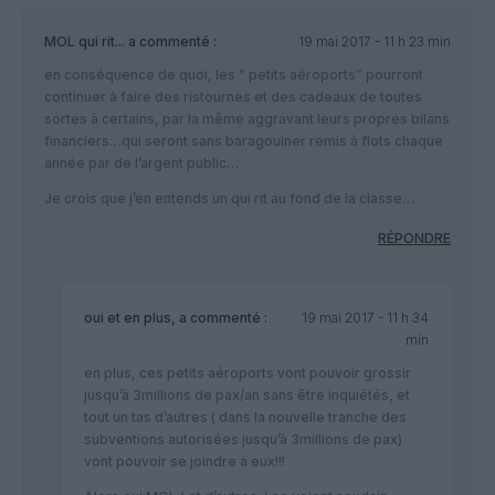
MOL qui rit...
a commenté :
19 mai 2017 - 11 h 23 min
en conséquence de quoi, les ” petits aéroports” pourront
continuer à faire des ristournes et des cadeaux de toutes
sortes à certains, par la même aggravant leurs propres bilans
financiers…qui seront sans baragouiner remis à flots chaque
année par de l’argent public…
Je crois que j’en entends un qui rit au fond de la classe…
RÉPONDRE
oui et en plus,
a commenté :
19 mai 2017 - 11 h 34
min
en plus, ces petits aéroports vont pouvoir grossir
jusqu’à 3millions de pax/an sans être inquiétés, et
tout un tas d’autres ( dans la nouvelle tranche des
subventions autorisées jusqu’à 3millions de pax)
vont pouvoir se joindre à eux!!!