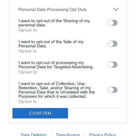
Personal Data Processing Opt Outs
I want to opt-out of the Sharing of my
RISQUE DE FISSURES :
personal data.
Opted In
PRÈS DE 1 500 BOEING
737 MAX DANS LE...
I want to opt-out of the Sale of my
Personal Data.
Opted In
I want to opt-out of processing my
Personal Data for Targeted Advertising.
Opted In
CARNET DE VOYAGE : LA
I want to opt-out of Collection, Use,
Retention, Sale, and/or Sharing of my
CLASSE ECONOMIE
Personal Data that Is Unrelated with the
PREMIUM D’EMIRATES...
Purposes for which it was collected.
Opted In
CONFIRM
Data Deletion
Data Access
Privacy Policy