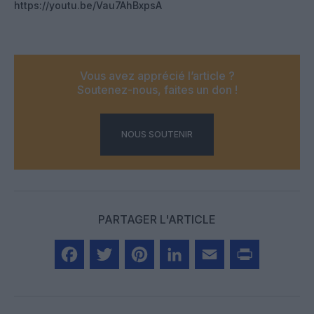
https://youtu.be/Vau7AhBxpsA
Vous avez apprécié l’article ?
Soutenez-nous, faites un don !
NOUS SOUTENIR
PARTAGER L'ARTICLE
Facebook
Twitter
Pinterest
LinkedIn
Email
Print