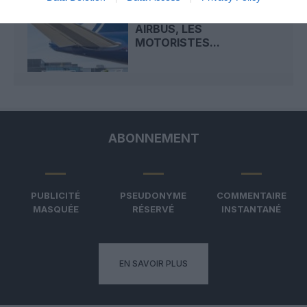
FARNBOROUGH 2026 :
BOEING DEVANCE
AIRBUS, LES
MOTORISTES...
ABONNEMENT
PUBLICITÉ
PSEUDONYME
COMMENTAIRE
MASQUÉE
RÉSERVÉ
INSTANTANÉ
EN SAVOIR PLUS