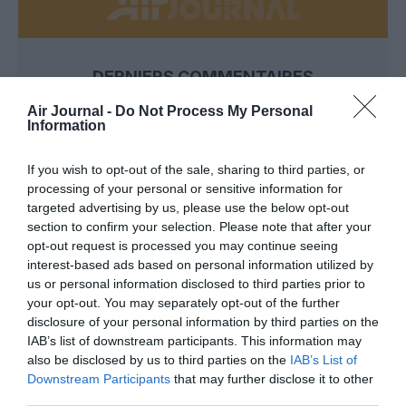
DERNIERS COMMENTAIRES
Air Journal -
Do Not Process My Personal
Information
SERGE13
a commenté l'article :
Pointe‑à‑Pitre – Panama City : Air France ouvre un pont
If you wish to opt-out of the sale, sharing to third parties, or
aérien vers l’Amérique latine
processing of your personal or sensitive information for
targeted advertising by us, please use the below opt-out
section to confirm your selection. Please note that after your
opt-out request is processed you may continue seeing
SERGE13
a commenté l'article :
interest-based ads based on personal information utilized by
A380 de Lufthansa : les « vrais » sièges hublot en
us or personal information disclosed to third parties prior to
classe Affaires deviennent payants
your opt-out. You may separately opt-out of the further
disclosure of your personal information by third parties on the
IAB’s list of downstream participants. This information may
also be disclosed by us to third parties on the
IAB’s List of
Downstream Participants
that may further disclose it to other
LIRE AUSSI
third parties.