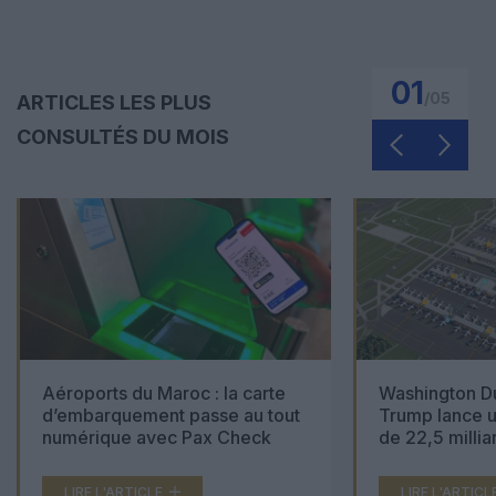
01
/
05
ARTICLES LES PLUS
CONSULTÉS DU MOIS
Aéroports du Maroc : la carte
Washington Du
d’embarquement passe au tout
Trump lance u
numérique avec Pax Check
de 22,5 millia
LIRE L'ARTICLE
LIRE L'ARTICL