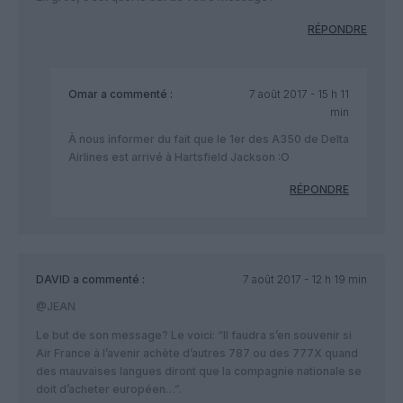
RÉPONDRE
Omar
a commenté :
7 août 2017 - 15 h 11
min
À nous informer du fait que le 1er des A350 de Delta
Airlines est arrivé à Hartsfield Jackson :O
RÉPONDRE
DAVID
a commenté :
7 août 2017 - 12 h 19 min
@JEAN
Le but de son message? Le voici: “Il faudra s’en souvenir si
Air France à l’avenir achète d’autres 787 ou des 777X quand
des mauvaises langues diront que la compagnie nationale se
doit d’acheter européen…”.