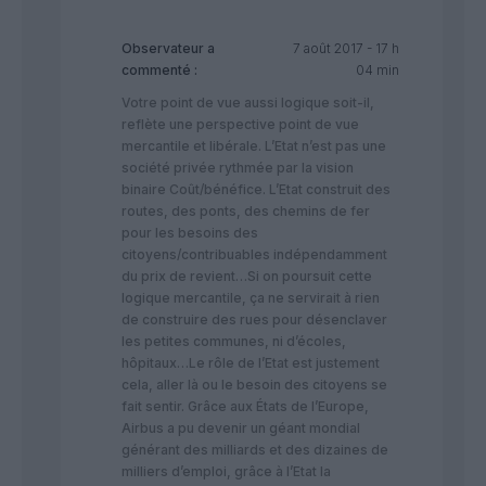
Observateur
a
7 août 2017 - 17 h
commenté :
04 min
Votre point de vue aussi logique soit-il,
reflète une perspective point de vue
mercantile et libérale. L’Etat n’est pas une
société privée rythmée par la vision
binaire Coût/bénéfice. L’Etat construit des
routes, des ponts, des chemins de fer
pour les besoins des
citoyens/contribuables indépendamment
du prix de revient…Si on poursuit cette
logique mercantile, ça ne servirait à rien
de construire des rues pour désenclaver
les petites communes, ni d’écoles,
hôpitaux…Le rôle de l’Etat est justement
cela, aller là ou le besoin des citoyens se
fait sentir. Grâce aux États de l’Europe,
Airbus a pu devenir un géant mondial
générant des milliards et des dizaines de
milliers d’emploi, grâce à l’Etat la