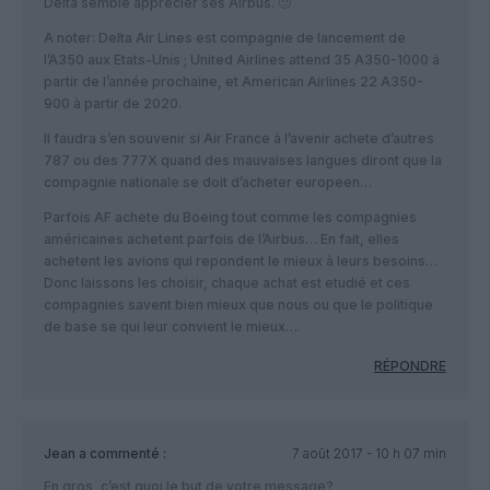
Delta semble apprecier ses Airbus. 🙂
A noter: Delta Air Lines est compagnie de lancement de
l’A350 aux Etats-Unis ; United Airlines attend 35 A350-1000 à
partir de l’année prochaine, et American Airlines 22 A350-
900 à partir de 2020.
Il faudra s’en souvenir si Air France à l’avenir achete d’autres
787 ou des 777X quand des mauvaises langues diront que la
compagnie nationale se doit d’acheter europeen…
Parfois AF achete du Boeing tout comme les compagnies
américaines achetent parfois de l’Airbus… En fait, elles
achetent les avions qui repondent le mieux à leurs besoins…
Donc laissons les choisir, chaque achat est etudié et ces
compagnies savent bien mieux que nous ou que le politique
de base se qui leur convient le mieux….
RÉPONDRE
Jean
a commenté :
7 août 2017 - 10 h 07 min
En gros, c’est quoi le but de votre message?