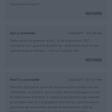
Vous avez compris?
RÉPONDRE
Ajar
a commenté :
7 août 2017 - 12 h 45 min
Delta reçoit sur premier A350 , et AF toujours en 787 ,
comme la LOT qui est à la botte des américains dans le civil
comme dans le militaire , c’est ça l’Europe mdr
RÉPONDRE
Pbe77
a commenté :
7 août 2017 - 13 h 07 min
Bah c’est pas parce qu’on est français qu’on achète tout ses
vêtements, sa voiture, ses produits électroménagers et tout
le reste made in france. Y a plein de paramètres qui rentrent
en compte. Bah les compagnies c’est pareil, c’est pas parce
que Delta est américaine qu’elle ne doit acheter QUE du