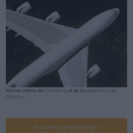
Voir les vidéos de
l'arrivée ici
et de la
préparation de
l'A350 ici
.
Vous avez apprécié l’article ?
Soutenez-nous, faites un don !