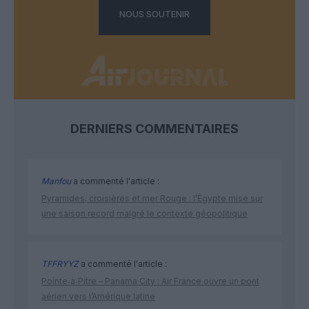
NOUS SOUTENIR
DERNIERS COMMENTAIRES
Manfou
a commenté l'article :
Pyramides, croisières et mer Rouge : l’Égypte mise sur
une saison record malgré le contexte géopolitique
TFFRYYZ
a commenté l'article :
Pointe‑à‑Pitre – Panama City : Air France ouvre un pont
aérien vers l’Amérique latine