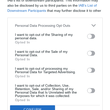
IAB’s list of downstream participants. This information may
tout comme l’A380 face au 747-8 donc à choisir……je volerai
also be disclosed by us to third parties on the
IAB’s List of
silencieux.
Downstream Participants
that may further disclose it to other
third parties.
RÉPONDRE
Personal Data Processing Opt Outs
I want to opt-out of the Sharing of my
Jean
a commenté :
7 août 2017 - 15 h 27 min
personal data.
Opted In
Merci David, j’avais bien saisi dès la première fois. Ce qui
signifie toujours rien. Une compagnie se moque totalement
I want to opt-out of the Sale of my
de l’avis et opinions de forumeurs.
Personal Data.
Opted In
RÉPONDRE
I want to opt-out of processing my
Personal Data for Targeted Advertising.
Opted In
TFFRYYZ
a commenté :
7 août 2017 - 16 h 29
I want to opt-out of Collection, Use,
min
Retention, Sale, and/or Sharing of my
Personal Data that Is Unrelated with the
Si les forumeurs agissent vis à vis de la compagnie
Purposes for which it was collected.
nationale comme le pouvoir dans les années 90 en
Opted In
lui intimant l’ordre de commander des A 340 alors
que ce n’était déjà pas une priorité pour la
CONFIRM