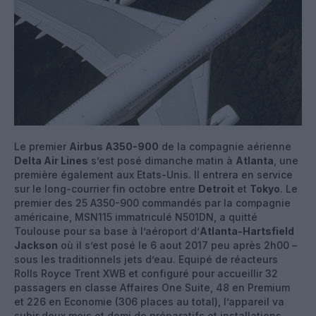
Le premier
Airbus A350-900
de la compagnie aérienne
Delta Air Lines
s’est posé dimanche matin à
Atlanta
, une
première également aux Etats-Unis. Il entrera en service
sur le long-courrier fin octobre entre
Detroit
et
Tokyo
. Le
premier des 25 A350-900 commandés par la compagnie
américaine, MSN115 immatriculé N501DN, a quitté
Toulouse pour sa base à l’aéroport d’
Atlanta-Hartsfield
Jackson
où il s’est posé le 6 aout 2017 peu après 2h00 –
sous les traditionnels jets d’eau. Equipé de réacteurs
Rolls Royce Trent XWB et configuré pour accueillir 32
passagers en classe Affaires One Suite, 48 en Premium
et 226 en Economie (306 places au total), l’appareil va
subir deux mois et demi de préparatifs et installations