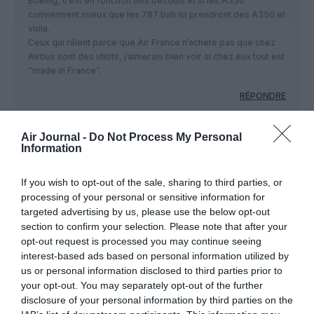
Boeing, c’est en fonction des besoins et si les A350
conviennent mieux que les 787 bah ils prendront des A350 et
voila.
Ceux qui râlent parce que Air France n’achète pas que chez
Airbus sont des idiots, j’aimerais bien voir si chez eux tout est
“made in France”.
RÉPONDRE
Air Journal -
Do Not Process My Personal
Ajar
a commenté :
7 août 2017 - 19 h 28
Information
min
Et voila la démonstration de nos 6 millions de
If you wish to opt-out of the sale, sharing to third parties, or
chômeurs .Merci
processing of your personal or sensitive information for
targeted advertising by us, please use the below opt-out
RÉPONDRE
section to confirm your selection. Please note that after your
opt-out request is processed you may continue seeing
interest-based ads based on personal information utilized by
us or personal information disclosed to third parties prior to
your opt-out. You may separately opt-out of the further
Filoustyle
a commenté :
7 août 2017 - 14 h 43 min
disclosure of your personal information by third parties on the
Niveau silence l’A350 est bien mieux en tout cas et de loin