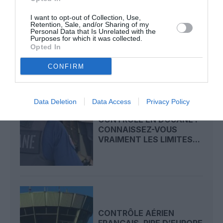
I want to opt-out of Collection, Use,
Retention, Sale, and/or Sharing of my
FRAPORT MAINTIENT SES
Personal Data that Is Unrelated with the
OBJECTIFS 2026 MALGRÉ
Purposes for which it was collected.
LE REPLI DU...
Opted In
CONFIRM
Data Deletion
Data Access
Privacy Policy
CONTRÔLE EN DOUANE :
CONNAISSEZ-VOUS
VRAIMENT LES LIMITES...
CONTRÔLE AÉRIEN
FRANÇAIS, PIRE D’EUROPE