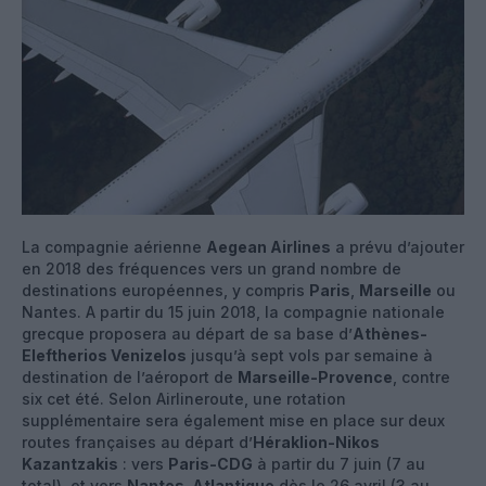
La compagnie aérienne
Aegean Airlines
a prévu d’ajouter
en 2018 des fréquences vers un grand nombre de
destinations européennes, y compris
Paris
,
Marseille
ou
Nantes. A partir du 15 juin 2018, la compagnie nationale
grecque proposera au départ de sa base d’
Athènes-
Eleftherios Venizelos
jusqu’à sept vols par semaine à
destination de l’aéroport de
Marseille-Provence
, contre
six cet été. Selon Airlineroute, une rotation
supplémentaire sera également mise en place sur deux
routes françaises au départ d’
Héraklion-Nikos
Kazantzakis
: vers
Paris-CDG
à partir du 7 juin (7 au
total), et vers
Nantes-Atlantique
dès le 26 avril (3 au