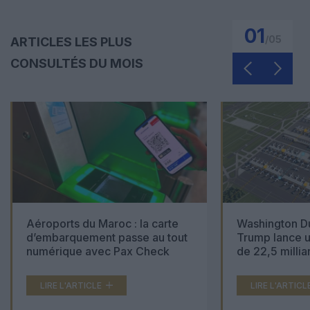
01
/
05
ARTICLES LES PLUS
CONSULTÉS DU MOIS
Aéroports du Maroc : la carte
Washington Du
d’embarquement passe au tout
Trump lance u
numérique avec Pax Check
de 22,5 millia
LIRE L'ARTICLE
LIRE L'ARTICL