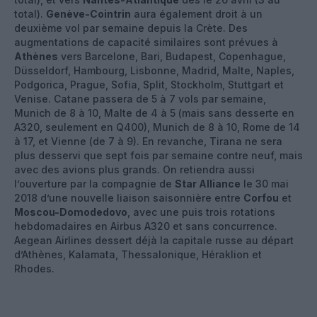
total).
Genève-Cointrin
aura également droit à un
deuxième vol par semaine depuis la Crète. Des
augmentations de capacité similaires sont prévues à
Athènes
vers Barcelone, Bari, Budapest, Copenhague,
Düsseldorf, Hambourg, Lisbonne, Madrid, Malte, Naples,
Podgorica, Prague, Sofia, Split, Stockholm, Stuttgart et
Venise. Catane passera de 5 à 7 vols par semaine,
Munich de 8 à 10, Malte de 4 à 5 (mais sans desserte en
A320, seulement en Q400), Munich de 8 à 10, Rome de 14
à 17, et Vienne (de 7 à 9). En revanche, Tirana ne sera
plus desservi que sept fois par semaine contre neuf, mais
avec des avions plus grands. On retiendra aussi
l’ouverture par la compagnie de
Star Alliance
le 30 mai
2018 d’une nouvelle liaison saisonnière entre
Corfou
et
Moscou-Domodedovo
, avec une puis trois rotations
hebdomadaires en Airbus A320 et sans concurrence.
Aegean Airlines dessert déjà la capitale russe au départ
d’Athènes, Kalamata, Thessalonique, Héraklion et
Rhodes.