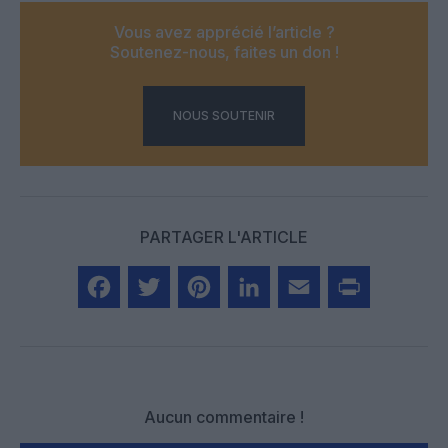
Vous avez apprécié l’article ?
Soutenez-nous, faites un don !
NOUS SOUTENIR
PARTAGER L'ARTICLE
Facebook
Twitter
Pinterest
LinkedIn
Email
Print
Aucun commentaire !