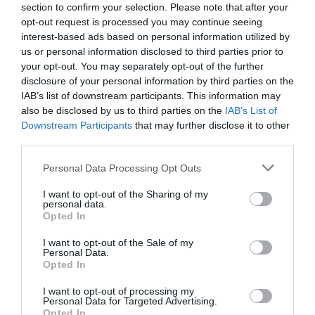
DERNIERS COMMENTAIRES
section to confirm your selection. Please note that after your
opt-out request is processed you may continue seeing
interest-based ads based on personal information utilized by
us or personal information disclosed to third parties prior to
atplhkt
a commenté l'article :
your opt-out. You may separately opt-out of the further
Contrôles aux frontières entre l’Espagne et l’Italie : des
disclosure of your personal information by third parties on the
arrivées plus longues, des correspondances à risque
IAB’s list of downstream participants. This information may
also be disclosed by us to third parties on the
IAB’s List of
Downstream Participants
that may further disclose it to other
third parties.
Manfou
a commenté l'article :
Pyramides, croisières et mer Rouge : l’Égypte mise sur
Personal Data Processing Opt Outs
une saison record malgré le contexte géopolitique
I want to opt-out of the Sharing of my
personal data.
Opted In
aegean airlines
france
Grèce
I want to opt-out of the Sale of my
Personal Data.
Opted In
LIRE AUSSI
I want to opt-out of processing my
Personal Data for Targeted Advertising.
Opted In