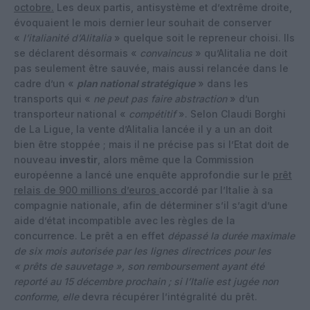
octobre.
Les deux partis, antisystème et d’extrême droite,
évoquaient le mois dernier leur souhait de conserver
«
l’italianité d’Alitalia
» quelque soit le repreneur choisi. Ils
se déclarent désormais «
convaincus
» qu’Alitalia ne doit
pas seulement être sauvée, mais aussi relancée dans le
cadre d’un «
plan national stratégique
» dans les
transports qui «
ne peut pas faire abstraction
» d’un
transporteur national «
compétitif
». Selon Claudi Borghi
de La Ligue, la vente d’Alitalia lancée il y a un an doit
bien être stoppée ; mais il ne précise pas si l’Etat doit de
nouveau
investir
, alors même que la Commission
européenne a lancé une enquête approfondie sur le
prêt
relais de 900 millions d’euros
accordé par l’Italie à sa
compagnie nationale, afin de déterminer s’il s’agit d’une
aide d’état incompatible avec les règles de la
concurrence. Le prêt a en effet
dépassé la durée maximale
de six mois autorisée par les lignes directrices pour les
« prêts de sauvetage », son remboursement ayant été
reporté au 15 décembre prochain ; si l’Italie est jugée non
conforme, elle
devra récupérer l’intégralité du prêt.