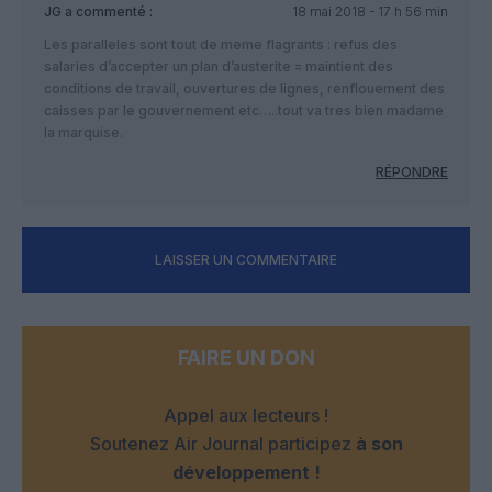
JG
a commenté :
18 mai 2018 - 17 h 56 min
Les paralleles sont tout de meme flagrants : refus des
salaries d’accepter un plan d’austerite = maintient des
conditions de travail, ouvertures de lignes, renflouement des
caisses par le gouvernement etc…..tout va tres bien madame
la marquise.
RÉPONDRE
LAISSER UN COMMENTAIRE
FAIRE UN DON
Appel aux lecteurs !
Soutenez Air Journal participez
à son
développement !