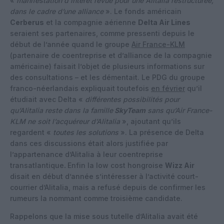
«
manifestation d’intérêt revue pour une Alitalia restructurée,
dans le cadre d’une alliance
». Le fonds américain
Cerberus
et la compagnie aérienne
Delta Air Lines
seraient ses partenaires, comme pressenti depuis le
début de l’année quand le groupe
Air France-KLM
(partenaire de coentreprise et d’alliance de la compagnie
américaine) faisait l’objet de plusieurs informations sur
des consultations – et les démentait. Le PDG du groupe
franco-néerlandais expliquait toutefois
en février
qu’il
étudiait avec Delta «
différentes possibilités pour
qu’Alitalia reste dans la famille
SkyTeam
sans qu’Air France-
KLM ne soit l’acquéreur d’Alitalia
», ajoutant qu’ils
regardent «
toutes les solutions
». La présence de Delta
dans ces discussions était alors justifiée par
l’appartenance d’Alitalia à leur coentreprise
transatlantique
.
Enfin la low cost hongroise
Wizz Air
disait en début d’année s’intéresser à l’activité court-
courrier d’Alitalia, mais a refusé depuis de confirmer les
rumeurs la nommant comme troisième candidate.
Rappelons que la mise sous tutelle d’Alitalia avait été