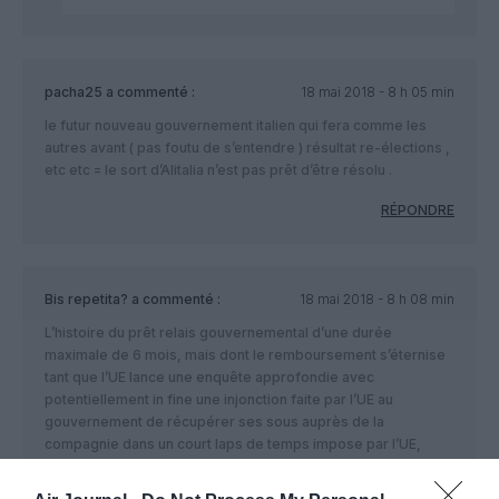
pacha25
a commenté :
18 mai 2018 - 8 h 05 min
le futur nouveau gouvernement italien qui fera comme les
autres avant ( pas foutu de s’entendre ) résultat re-élections ,
etc etc = le sort d’Alitalia n’est pas prêt d’être résolu .
RÉPONDRE
Bis repetita?
a commenté :
18 mai 2018 - 8 h 08 min
L’histoire du prêt relais gouvernemental d’une durée
maximale de 6 mois, mais dont le remboursement s’éternise
tant que l’UE lance une enquête approfondie avec
potentiellement in fine une injonction faite par l’UE au
gouvernement de récupérer ses sous auprès de la
compagnie dans un court laps de temps impose par l’UE,
c’est exactement le schéma qui s’est passé il y a quelques
années pour la MALEV hongroise…et qui a conduit le