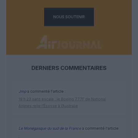
NOUS SOUTENIR
DERNIERS COMMENTAIRES
Jmp
a commenté l'article :
19 h 23 sans escale : le Boeing 777F de National
Airlines relie l’Écosse à l’Australie
Le Monégasque du sud de la France
a commenté l'article
: