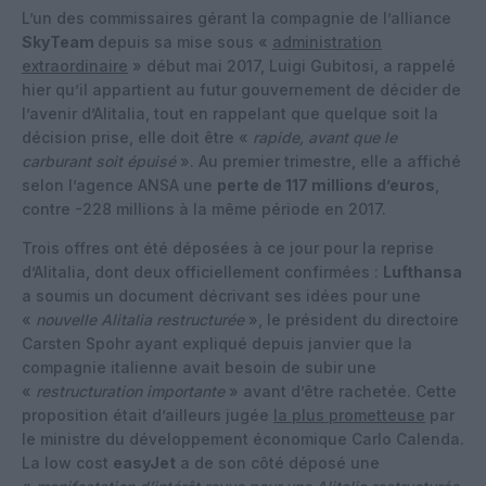
L’un des commissaires gérant la compagnie de l’alliance
SkyTeam
depuis sa mise sous «
administration
extraordinaire
» début mai 2017, Luigi Gubitosi, a rappelé
hier qu’il appartient au futur gouvernement de décider de
l’avenir d’Alitalia, tout en rappelant que quelque soit la
décision prise, elle doit être «
rapide, avant que le
carburant soit épuisé
». Au premier trimestre, elle a affiché
selon l’agence ANSA une
perte de 117 millions d’euros
,
contre -228 millions à la même période en 2017.
Trois offres ont été déposées à ce jour pour la reprise
d’Alitalia, dont deux officiellement confirmées :
Lufthansa
a soumis un document décrivant ses idées pour une
«
nouvelle Alitalia restructurée
», le président du directoire
Carsten Spohr ayant expliqué depuis janvier que la
compagnie italienne avait besoin de subir une
«
restructuration importante
» avant d’être rachetée. Cette
proposition était d’ailleurs jugée
la plus prometteuse
par
le ministre du développement économique Carlo Calenda.
La low cost
easyJet
a de son côté déposé une