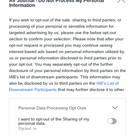
Air Journal -
Do Not Process My Personal
gouvernement hongrois a liquider corps et âme sa
Information
compagnie nationale d’alors puisque cette dernière n’avait
aucun moyen de rembourser son gouvernement-propriétaire
If you wish to opt-out of the sale, sharing to third parties, or
dans le laps de temps donne!
processing of your personal or sensitive information for
RÉPONDRE
targeted advertising by us, please use the below opt-out
section to confirm your selection. Please note that after your
opt-out request is processed you may continue seeing
interest-based ads based on personal information utilized by
Pet
a commenté :
18 mai 2018 - 9 h 32
us or personal information disclosed to third parties prior to
min
your opt-out. You may separately opt-out of the further
Les Italiens sont de géniaux affairistes.
disclosure of your personal information by third parties on the
Les Français abandonneraient-ils AF à la faillite ?
IAB’s list of downstream participants. This information may
Jamais.
also be disclosed by us to third parties on the
IAB’s List of
Les Italiens conserveront AZ de la même façon.
Downstream Participants
that may further disclose it to other
Détail qui prouve le réel attachement d’un pays: M.
third parties.
Berlusconi a sa première prise de pouvoir, aurait
insisté pour qu’un plat tricolore soit servi à bord
Personal Data Processing Opt Outs
pour renforcer l’image de l’italianité à bord.
L’intrusion d’EY était un intermède pour gagner du
I want to opt-out of the Sharing of my
temps et réduire les pertes, assurer les dépenses
personal data.
Opted In
et relancer la cie.