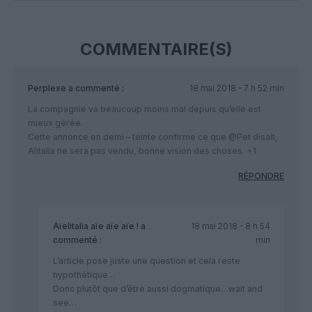
COMMENTAIRE(S)
Perplexe
a commenté :
18 mai 2018 - 7 h 52 min
La compagnie va beaucoup moins mal depuis qu’elle est
mieux gérée.
Cette annonce en demi – teinte confirme ce que @Pet disait,
Alitalia ne sera pas vendu, bonne vision des choses. +1
RÉPONDRE
Aïelitalia aïe aïe aïe !
a
18 mai 2018 - 8 h 54
commenté :
min
L’article pose juste une question et cela reste
hypothétique…
Donc plutôt que d’être aussi dogmatique…wait and
see…