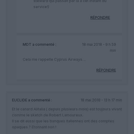
steward qui passait par là à cet instant du
service!)
RÉPONDRE
MDT
a commenté :
18 mai 2018 - 9 h 59
min
Cela me rappelle Cyprus Airways…
RÉPONDRE
EUCLIDE
a commenté :
18 mai 2018 - 13 h 17 min
Et le canard Alitalia ( depuis plusieurs mois) est toujours vivant
comme le sketch de Robert Lamoureux.
Il se dit aussi que les banques italiennes ont des comptes
opaques ? Etonnant non !