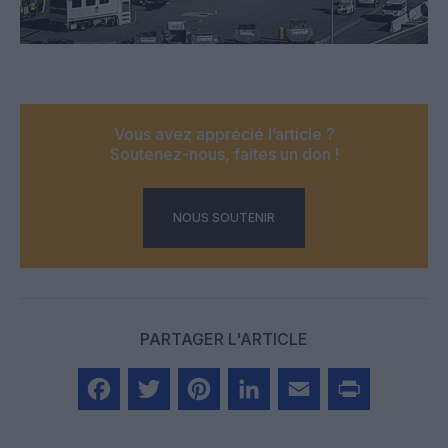
Vous avez apprécié l’article ?
Soutenez-nous, faites un don !
NOUS SOUTENIR
PARTAGER L'ARTICLE
Facebook
Twitter
Pinterest
LinkedIn
Email
Print