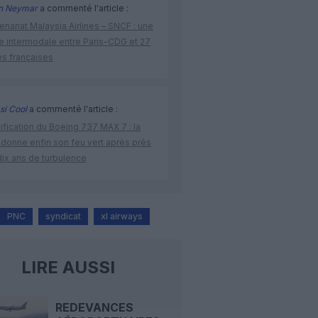
n Neymar
a commenté l'article :
enariat Malaysia Airlines – SNCF : une
re intermodale entre Paris-CDG et 27
es françaises
si Cool
a commenté l'article :
ification du Boeing 737 MAX 7 : la
 donne enfin son feu vert après près
dix ans de turbulence
PNC
syndicat
xl airways
LIRE AUSSI
REDEVANCES