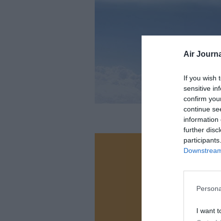
Air Journa
If you wish 
sensitive in
confirm you
continue se
information 
further disc
participants
Downstream 
Vous ave
Soutenez
Persona
N
I want t