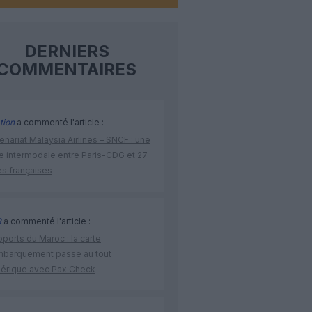
DERNIERS
COMMENTAIRES
tion
a commenté l'article :
enariat Malaysia Airlines – SNCF : une
re intermodale entre Paris-CDG et 27
es françaises
R
a commenté l'article :
ports du Maroc : la carte
mbarquement passe au tout
érique avec Pax Check