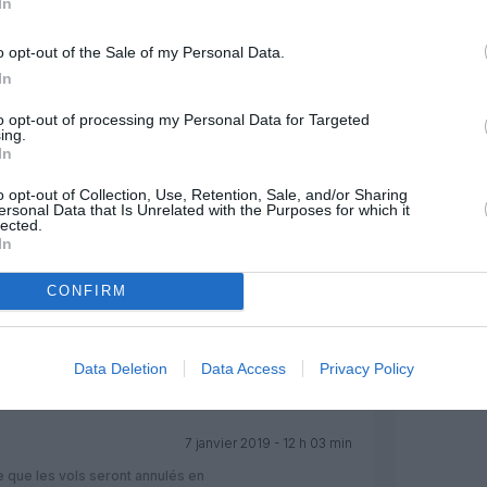
In
o opt-out of the Sale of my Personal Data.
In
to opt-out of processing my Personal Data for Targeted
ing.
In
Facebook
Twitter
Pinterest
LinkedIn
Email
Print
o opt-out of Collection, Use, Retention, Sale, and/or Sharing
ersonal Data that Is Unrelated with the Purposes for which it
lected.
MENTAIRE(S)
In
CONFIRM
7 janvier 2019 - 11 h 17 min
ion de fort de France pour les mois de
RÉPONDRE
Data Deletion
Data Access
Privacy Policy
7 janvier 2019 - 12 h 03 min
 que les vols seront annulés en