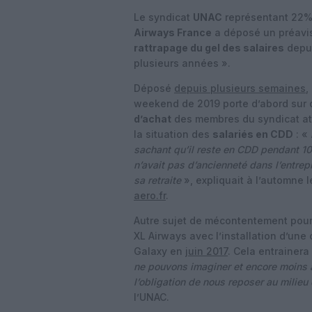
Le syndicat
UNAC
représentant 22% 
Airways France
a déposé un préavi
rattrapage du gel des salaires
depui
plusieurs années ».
Déposé
depuis plusieurs semaines
,
weekend de 2019 porte d’abord sur d
d’achat
des membres du syndicat att
la situation des
salariés en CDD
: «
sachant qu’il reste en CDD pendant 10 
n’avait pas d’ancienneté dans l’entrep
sa retraite
», expliquait à l’automne
aero.fr
.
Autre sujet de mécontentement pour 
XL Airways avec l’installation d’une
Galaxy en
juin 2017
. Cela entrainera
ne pouvons imaginer et encore moins ac
l’obligation de nous reposer au milieu
l’UNAC.