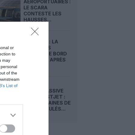
AÉROPORTUAIRES :
LE SCARA
CONTESTE LES
HAUSSES...
WESTJET : LA
GRÈVE DES
sonal or
AGENTS DE BORD
ection to
PREND FIN APRÈS
ou may
UN...
 personal
out of the
 downstream
B’s List of
GRÈVE MASSIVE
CHEZ WESTJET :
DES CENTAINES DE
VOLS ANNULÉS...