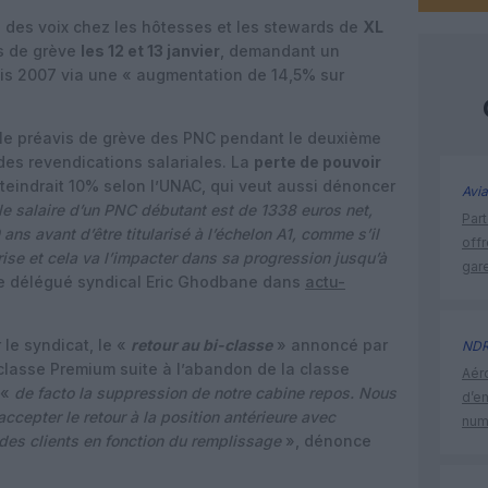
des voix chez les hôtesses et les stewards de
XL
s de grève
les 12 et 13 janvier
, demandant un
s 2007 via une « augmentation de 14,5% sur
 le préavis de grève des PNC pendant le deuxième
es revendications salariales. La
perte de pouvoir
eindrait 10% selon l’UNAC, qui veut aussi dénoncer
Avia
le salaire d’un PNC débutant est de 1338 euros net,
Part
ans avant d’être titularisé à l’échelon A1, comme s’il
off
rise et cela va l’impacter dans sa progression jusqu’à
gar
 le délégué syndical Eric Ghodbane dans
actu-
le syndicat, le «
retour au bi-classe
» annoncé par
ND
 classe Premium suite à l’abandon de la classe
Aéro
 «
de facto la suppression de notre cabine repos. Nous
d’e
cepter le retour à la position antérieure avec
num
 des clients en fonction du remplissage
», dénonce