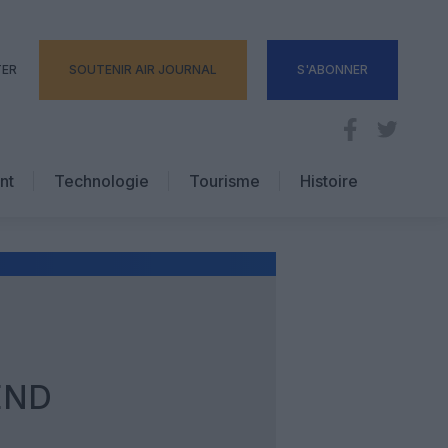
TER
SOUTENIR AIR JOURNAL
S'ABONNER
nt
Technologie
Tourisme
Histoire
Pratique
Hôtellerie
Voyages d’affaires
END