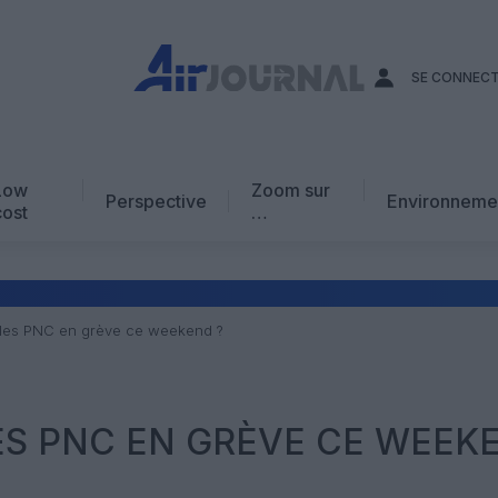
SE CONNEC
Low
Zoom sur
Perspective
Environneme
cost
…
Edito
En chiffres
Avis d’expert
 les PNC en grève ce weekend ?
AJ Académie
Vidéo
LES PNC EN GRÈVE CE WEEK