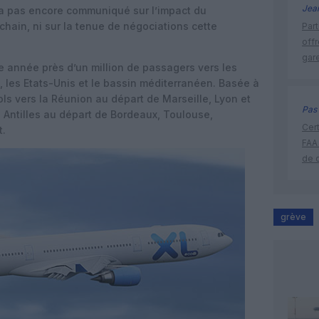
Jea
’a pas encore communiqué sur l’impact du
ain, ni sur la tenue de négociations cette
Part
off
gar
 année près d’un million de passagers vers les
n, les Etats-Unis et le bassin méditerranéen. Basée à
ls vers la Réunion au départ de Marseille, Lyon et
Pas 
s Antilles au départ de Bordeaux, Toulouse,
Cert
t.
FAA
de 
grève