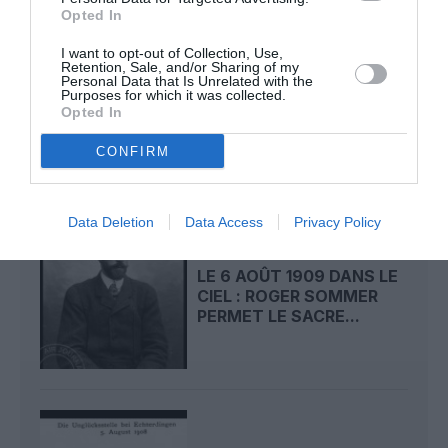
Opted In
I want to opt-out of Collection, Use,
Retention, Sale, and/or Sharing of my
LE 7 AOÛT 1909 DANS LE
Personal Data that Is Unrelated with the
Purposes for which it was collected.
CIEL : ROGER SOMMER
Opted In
FAIT ENCORE
L’ACTUALITÉ
CONFIRM
Data Deletion
Data Access
Privacy Policy
LE 6 AOÛT 1909 DANS LE
CIEL : ROGER SOMMER
PERMET LE SACRE...