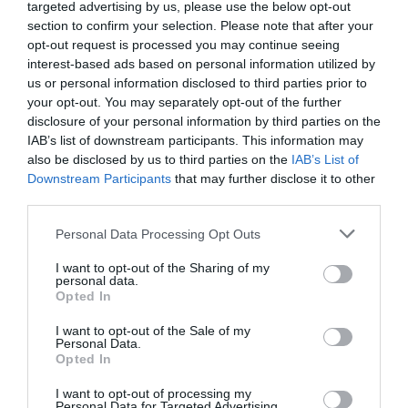
targeted advertising by us, please use the below opt-out
section to confirm your selection. Please note that after your
DERNIERS COMMENTAIRES
opt-out request is processed you may continue seeing
interest-based ads based on personal information utilized by
us or personal information disclosed to third parties prior to
your opt-out. You may separately opt-out of the further
Bizness
a commenté l'article :
disclosure of your personal information by third parties on the
Pointe‑à‑Pitre – Panama City : Air France ouvre un pont
IAB’s list of downstream participants. This information may
aérien vers l’Amérique latine
also be disclosed by us to third parties on the
IAB’s List of
Downstream Participants
that may further disclose it to other
third parties.
CHECK LAST
a commenté l'article :
Personal Data Processing Opt Outs
Airbus doit accélérer avec 90 avions par mois
nécessaires pour atteindre son objectif
I want to opt-out of the Sharing of my
personal data.
Opted In
I want to opt-out of the Sale of my
histoire de l'aviation
Personal Data.
Opted In
I want to opt-out of processing my
LIRE AUSSI
Personal Data for Targeted Advertising.