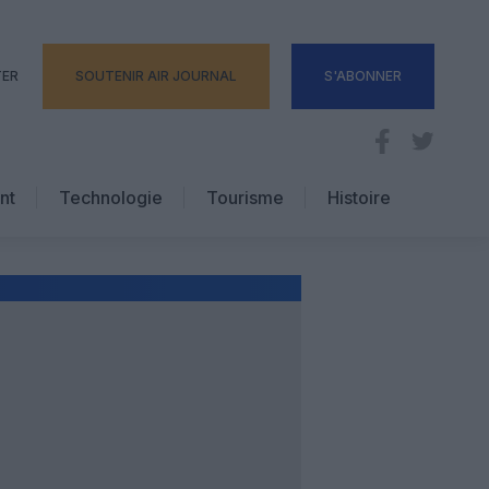
TER
SOUTENIR AIR JOURNAL
S'ABONNER
nt
Technologie
Tourisme
Histoire
Pratique
Hôtellerie
Voyages d’affaires