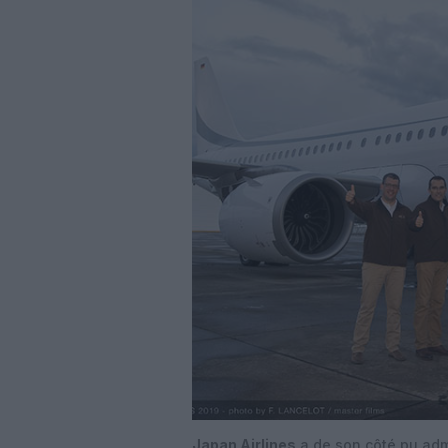
Japan Airlines
a de son côté pu admi