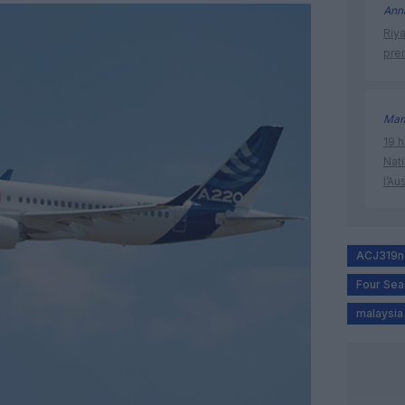
Ann
Riy
prem
Mam
19 h
Nati
l’Au
ACJ319n
Four Se
malaysia 