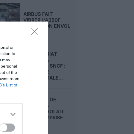
AIRBUS FAIT
VIBRER L’A350F
AVANT SON ENVOL
sonal or
PARTENARIAT
ection to
MALAYSIA
ou may
AIRLINES – SNCF :
 personal
UNE OFFRE
out of the
INTERMODALE...
 downstream
B’s List of
UN PILOTE DE
MALAYSIA
AIRLINES VOLAIT
SOUS L’EMPRISE
DE...