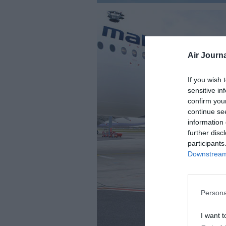
Air Journa
If you wish 
sensitive in
confirm you
continue se
information 
further disc
participants
Downstream 
Persona
I want t