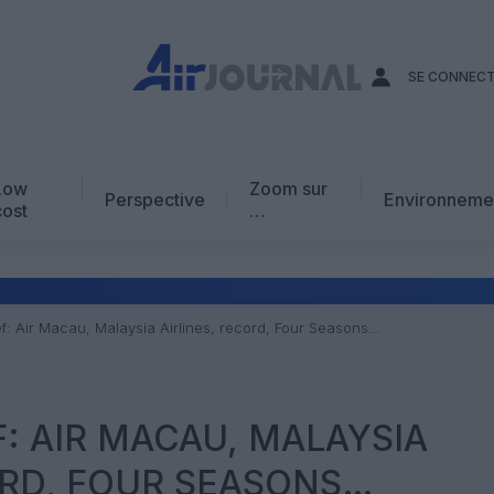
SE CONNEC
Low
Zoom sur
Perspective
Environneme
cost
…
Edito
En chiffres
Avis d’expert
ef: Air Macau, Malaysia Airlines, record, Four Seasons…
AJ Académie
Vidéo
F: AIR MACAU, MALAYSIA
ORD, FOUR SEASONS…