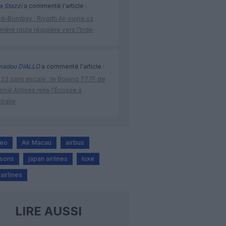
a Stazzi
a commenté l'article :
ad–Bombay : Riyadh Air ouvre sa
ière route régulière vers l’Inde
adou DIALLO
a commenté l'article :
 23 sans escale : le Boeing 777F de
onal Airlines relie l’Écosse à
stralie
eo
Air Macau
airbus
asons
japan airlines
luxe
airlines
LIRE AUSSI