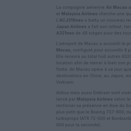
La compagnie aérienne
Air Macau
a
et
Malaysia Airlines
cherche une qua
L’
ACJ319neo
a battu un nouveau rec
Japan Airlines
a fait son rollout, ta
A321neo
de 48 sièges pour des tou
L’aéroport de Macau a accueilli le p
Macau
, configuré pour accueillir 8
Elle recevra au total huit autres A3
location afin de mener à bien son 
flotte. Air Macau opère à ce jour qu
destinations en Chine, au Japon, e
Vietnam.
Airbus mais aussi Embraer sont visés
lancé par
Malaysia Airlines
selon le
renforcer sa présence en Asie du Su
plus petit que le Boeing 737-800, ma
turboprops (ATR 72-500 et Bombardi
600 pour la seconde).