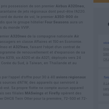
 pris possession de son premier
Airbus A320neo
,
rantaine de jets régionaux dont peut-être l’A220.
ord de durée de vol, le premier
A350-900
de
ndis que le groupe hôtelier
Four Seasons
aura un
rs du monde VVIP.
remier
A320neo
de la compagnie nationale
Air
 passagers en classe Affaires et 150 en Economie.
vic
20neo et
A321neo
, faisant l’objet d’un contrat de
Gro
programme de renouvellement et d’expansion de sa
SWIS
atre A319, six A320 et dix A321, déployés vers 24
CRJ
n Corée du Sud, à Taïwan, en Thaïlande et au
 par l’appel d’offre pour 30 à 40
avions régionaux
Tony
s sources d’ATW, des appareils qui serviront à
À Le
d-est. Sa propre flotte ne compte aucun appareil
carg
is ses filiales
MASwings
et
Firefly
opèrent des
peu
er DHC6 Twin Otter pour la première, 72-500 et 72-