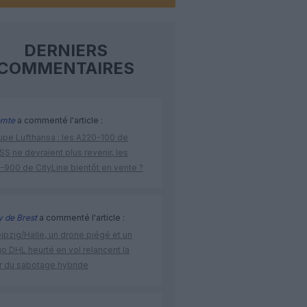
DERNIERS
COMMENTAIRES
omte
a commenté l'article :
upe Lufthansa : les A220-100 de
S ne devraient plus revenir, les
-900 de CityLine bientôt en vente ?
 de Brest
a commenté l'article :
ipzig/Halle, un drone piégé et un
o DHL heurté en vol relancent la
r du sabotage hybride