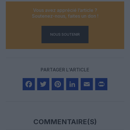
Vous avez apprécié l’article ?
Soutenez-nous, faites un don !
NOUS SOUTENIR
PARTAGER L'ARTICLE
Facebook
Twitter
Pinterest
LinkedIn
Email
Print
COMMENTAIRE(S)