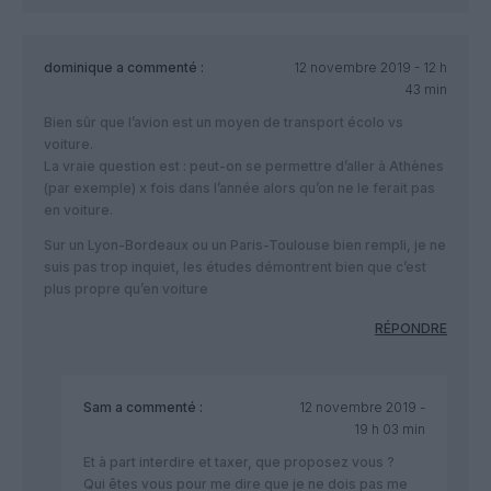
dominique
a commenté :
12 novembre 2019 - 12 h
43 min
Bien sûr que l’avion est un moyen de transport écolo vs
voiture.
La vraie question est : peut-on se permettre d’aller à Athènes
(par exemple) x fois dans l’année alors qu’on ne le ferait pas
en voiture.
Sur un Lyon-Bordeaux ou un Paris-Toulouse bien rempli, je ne
suis pas trop inquiet, les études démontrent bien que c’est
plus propre qu’en voiture
RÉPONDRE
Sam
a commenté :
12 novembre 2019 -
19 h 03 min
Et à part interdire et taxer, que proposez vous ?
Qui êtes vous pour me dire que je ne dois pas me