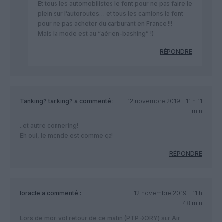
Et tous les automobilistes le font pour ne pas faire le
plein sur l’autoroutes… et tous les camions le font
pour ne pas acheter du carburant en France !!!
Mais la mode est au “aérien-bashing” !)
RÉPONDRE
Tanking? tanking?
a commenté :
12 novembre 2019 - 11 h 11
min
..et autre connering!
Eh oui, le monde est comme ça!
RÉPONDRE
loracle
a commenté :
12 novembre 2019 - 11 h
48 min
Lors de mon vol retour de ce matin (PTP->ORY) sur Air