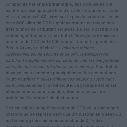
compagnie nationale britannique, des documents ont
montré par exemple que lors d’un aller-retour vers l’Italie
elle a économisé
40 livres
sur le prix du carburant – mais
émis
600 kilos
de CO2
supplémentaires en raison des
trois tonnes de carburant ajoutées. La seule pratique du
tankering entrainerait chez British Airways une émission
annuelle de CO2 de 18.000 tonnes. Un porte-parole de
British Airways a déclaré : «
Pour des raisons
opérationnelles, de sécurité et de prix, le transport de
carburant supplémentaire sur certains vols est une pratique
courante dans l’industrie du transport aérien
». Pour British
Airways, cela concerne principalement les destinations
court-courriers «
où les différences de prix du carburant
sont considérables
», a-t-il ajouté. La pratique est aussi
utilisée pour assurer des déroutements en cas de
problème à l’aéroport de destination.
Ces émissions supplémentaires de CO2 de la compagnie
britannique ne représentent que
2% du total européen
dû
au tankering (lui-même responsable de 0,1% des
émissions du secteur), selon une étude publiée par la