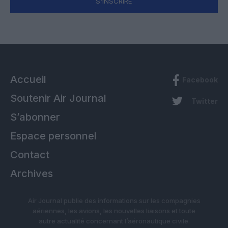
S'INSCRIRE
Accueil
Facebook
Soutenir Air Journal
Twitter
S’abonner
Espace personnel
Contact
Archives
Air Journal publie des informations sur les compagnies
aériennes, les avions, les nouvelles liaisons et toute
autre actualité concernant l’aéronautique civile.