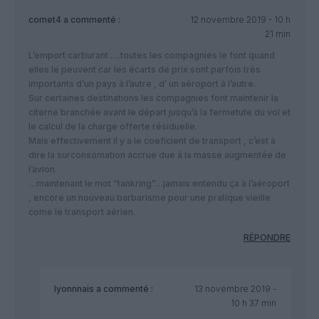
comet4
a commenté :
12 novembre 2019 - 10 h
21 min
L’emport carburant ….toutes les compagnies le font quand
elles le peuvent car les écarts de prix sont parfois très
importants d’un pays à l’autre , d’ un aéroport à l’autre.
Sur certaines destinations les compagnies font maintenir la
citerne branchée avant le départ jusqu’à la fermetute du vol et
le calcul de la charge offerte résiduelle.
Mais effectivement il y a le coeficient de transport , c’est à
dire la surconsomation accrue due à la masse augmentée de
l’avion.
…maintenant le mot “tankring”…jamais entendu ça à l’aéroport
, encore un nouveau barbarisme pour une pratique vieille
come le transport aérien.
RÉPONDRE
lyonnnais
a commenté :
13 novembre 2019 -
10 h 37 min