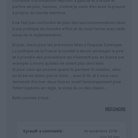
contenter d’affirmations reprises à gauche et à droite et
parfois de plus, fausses, comme je viens d’en avoir la preuve
à propos du monde maritime.
Il ne faut pas confondre de plus des surcomsommations liées
à une politique du moindre effort et du court terme avec celle
issue de la réglementation.
Et puis, merci pour les précisions liées à l’espace Schengen.
La politique de la France la conduit à devoir envisager le pire
et à prendre des précautions qui n’existent pas en Suisse par
exemple à moins qu’elles ne soient plus discrètes.
Et pour ceux qui pestent quand ils perdent 10 minutes, allez
en Israël en avion, pas le choix… avec El AL et il vous sera
demandé d’arriver deux heures avant l’embarquement pour
l’interrogatoire en règle, la visite du ou des chiens…
Belle journée à tous.
RÉPONDRE
EyraudF
a commenté :
14 novembre 2019 -
21 h 20 min