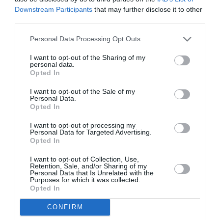
4s….j’achete mes
Downstream Participants
that may further disclose it to other
legumes et fruits chez
third parties.
les locavores autour de
chez moi…mmoi…mon
Personal Data Processing Opt Outs
fils est pilote de ligne je
n’ai rien contre
I want to opt-out of the Sharing of my
personal data.
l’avion..,juste je trouve
Opted In
qu’on voyage trop pour
pas grand chose si ce
I want to opt-out of the Sale of my
n’est boire des moritos
Personal Data.
a Bali
Opted In
I want to opt-out of processing my
Personal Data for Targeted Advertising.
Opted In
I want to opt-out of Collection, Use,
Retention, Sale, and/or Sharing of my
Personal Data that Is Unrelated with the
Purposes for which it was collected.
Opted In
Total
a commenté :
13 novembre 2019 - 9 h 19
min
CONFIRM
Beaucoup d’hypocrisie et de démagogie chez ces ecolos de