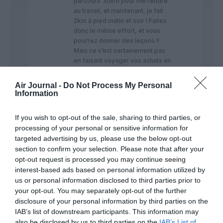
parcourir 30km pour me rendre
au travail, et maintenant, je fait
2km à pied matin et soir ! Faites
donc le même effort, et vous
pourrez donner des leçons !!
Mais ce n’est certainement pas
en faisant voyager vos achats en
porte-conteneurs, en avions
cargos ou même en semi-
Air Journal -
Do Not Process My Personal
remorques que vous pourrez
Information
vous autoriser à dénoncer la
paille dans l’oeil du voisin !
If you wish to opt-out of the sale, sharing to third parties, or
processing of your personal or sensitive information for
RÉPONDRE
targeted advertising by us, please use the below opt-out
section to confirm your selection. Please note that after your
opt-out request is processed you may continue seeing
mosquito
a
13
interest-based ads based on personal information utilized by
commenté :
novembre
us or personal information disclosed to third parties prior to
2019 - 16
your opt-out. You may separately opt-out of the further
h 35 min
disclosure of your personal information by third parties on the
Désolé mmon amis! J’ai
IAB’s list of downstream participants. This information may
un vieux Samsung
also be disclosed by us to third parties on the
IAB’s List of