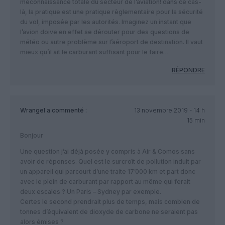
méconnaissance totale du secteur de l’aviation! dans ce cas-
là, la pratique est une pratique règlementaire pour la sécurité
du vol, imposée par les autorités. Imaginez un instant que
l’avion doive en effet se dérouter pour des questions de
météo ou autre problème sur l’aéroport de destination. Il vaut
mieux qu’il ait le carburant suffisant pour le faire…
RÉPONDRE
Wrangel
a commenté :
13 novembre 2019 - 14 h
15 min
Bonjour
Une question j’ai déjà posée y compris à Air & Comos sans
avoir de réponses. Quel est le surcroît de pollution induit par
un appareil qui parcourt d’une traite 17’000 km et part donc
avec le plein de carburant par rapport au même qui ferait
deux escales ? Un Paris – Sydney par exemple.
Certes le second prendrait plus de temps, mais combien de
tonnes d’équivalent de dioxyde de carbone ne seraient pas
alors émises ?