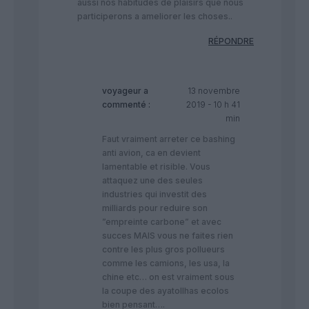
aussi nos habitudes de plaisirs que nous
participerons a ameliorer les choses..
RÉPONDRE
voyageur
a
13 novembre
commenté :
2019 - 10 h 41
min
Faut vraiment arreter ce bashing
anti avion, ca en devient
lamentable et risible. Vous
attaquez une des seules
industries qui investit des
milliards pour reduire son
”empreinte carbone” et avec
succes MAIS vous ne faites rien
contre les plus gros pollueurs
comme les camions, les usa, la
chine etc… on est vraiment sous
la coupe des ayatollhas ecolos
bien pensant….