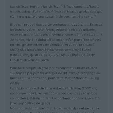
Les chiffres, toujours les chiffres ? Effectivement, effectué
un seul séjour d’un mois en Grèce est beaucoup plus sain que
d’en faire quatre d’une semaine chacun, n’est-il pas vrai ?
Et puis, à propos des porte-conteneurs, des trains… Essayez
de trouver votre t-shirt favori, votre chemise de marque,
votre cellulaire fabriqués en France, voire même en Europe ?
Je pense, mais il faudrait le calculer, qu’un porte-conteneurs
qui charge des milliers de chemises et autres produits à
Shanghai à destiantion du Havre pollue moins, à l’unité
transportée, qu’un poids lourd venant de Bucarest ou de
Lublin et arrivant au Havre.
Pour faire simple: un gros porte-conteneurs brûle environ
150 tonnes par jour sur un trajet de 30 jours et transporte au
moins 12’000 boîtes soit, pour le trajet susentionné, 375 kg
de fioul.
Un camion qui vient de Bucarest et va au Havre, 2’532 km,
consommant 32 litres aux 100 (un bon camion avec un bon
conducteur),et transportant UN conteneur consommera 810
litres soit 689 kg de gasoil…
Nous pouvons pousser loin ce genre d’analyse et ne pas se