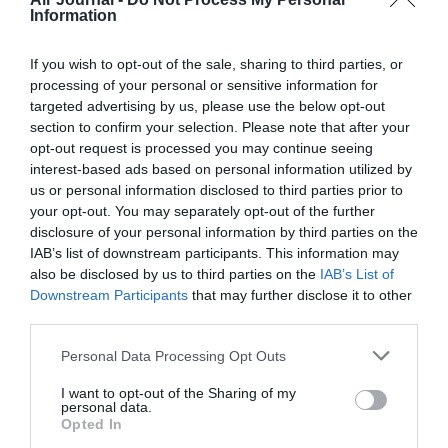
Information
Jef85
a commenté :
31 décembre 2019 - 15 h
41 min
If you wish to opt-out of the sale, sharing to third parties, or
processing of your personal or sensitive information for
Pourquoi ne pas faire une pétition mondiale pour les
targeted advertising by us, please use the below opt-out
voyageurs qui ne veulenzstlinter dans un 737 max.
section to confirm your selection. Please note that after your
Les compagnies,reflechirontpeut etre d’en acheter, d’en
opt-out request is processed you may continue seeing
rendre livraison ou de les remettre en service.
interest-based ads based on personal information utilized by
us or personal information disclosed to third parties prior to
#NO737MAX
your opt-out. You may separately opt-out of the further
RÉPONDRE
disclosure of your personal information by third parties on the
IAB’s list of downstream participants. This information may
also be disclosed by us to third parties on the
IAB’s List of
Downstream Participants
that may further disclose it to other
mohalsace
a commenté :
31 décembre 2019 - 18 h
third parties.
00 min
Personal Data Processing Opt Outs
A quoi bon programmer et fixer des dates à l’avance pour le
comeback si on n’a pas d’abord sonder les PNC et PNT
I want to opt-out of the Sharing of my
concernés. Aucune certitude de remplir un zinc pas fiable et
personal data.
douteux même aux yeux de ceux qui y ont travaillé dessus.
Opted In