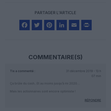
PARTAGER L'ARTICLE
Facebook
Twitter
Pinterest
LinkedIn
Email
Print
COMMENTAIRE(S)
Tix
a commenté :
31 décembre 2019 - 13 h
07 min
Ça brûle du cash.. Et au moins jusqu’à mi 2020…
Mais les actionnaires sont encore optimiste !
RÉPONDRE