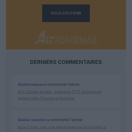
NOUS SOUTENIR
DERNIERS COMMENTAIRES
Mathématiques
a commenté l'article :
19 h 23 sans escale : le Boeing 777F de National
Airlines relie l’Écosse à l’Australie
Badissi novembri
a commenté l'article :
Nice–Corse : ces vols électriques qui se profilent à