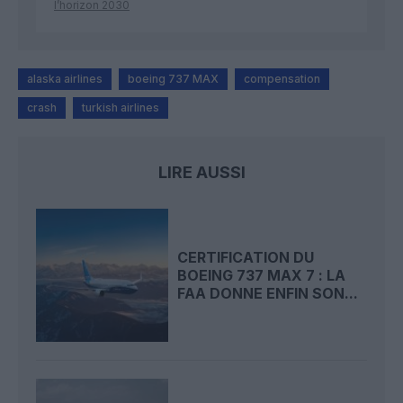
l’horizon 2030
alaska airlines
boeing 737 MAX
compensation
crash
turkish airlines
LIRE AUSSI
CERTIFICATION DU
BOEING 737 MAX 7 : LA
FAA DONNE ENFIN SON...