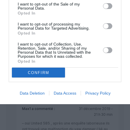
RÉPONDRE
I want to opt-out of the Sale of my
Personal Data.
Opted In
I want to opt-out of processing my
Cinar Oguzhan
a commenté :
31 décembre 2019 - 18 h
Personal Data for Targeted Advertising.
27 min
Opted In
Vous savez tous qu’avec les premières version du 737 il y
I want to opt-out of Collection, Use,
avait un problème avec la gouverne de direction des 737, le
Retention, Sale, and/or Sharing of my
vol 585 de united et celui de Usair et dans les deux cas c’était
Personal Data that Is Unrelated with the
Purposes for which it was collected.
un problème du servovalve qui bloquait la gouverne de
Opted In
direction.
Avec moins de technologie boeing a réussis a régler le
CONFIRM
problème donc je pense que le 737 MAx va pouvoir revoler
RÉPONDRE
Data Deletion
Data Access
Privacy Policy
Max1
a commenté :
31 décembre 2019 -
21 h 30 min
– oui United 585 , après une enquête laborieuse ils
ont trouvé une malfonction du yaw damper ( lié au