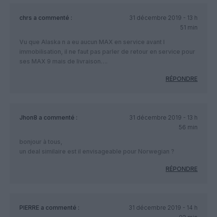
chrs
a commenté :
31 décembre 2019 - 13 h
51 min
Vu que Alaska n a eu aucun MAX en service avant l
immobilisation, il ne faut pas parler de retour en service pour
ses MAX 9 mais de livraison….
RÉPONDRE
Jhon8
a commenté :
31 décembre 2019 - 13 h
56 min
bonjour à tous,
un deal similaire est il envisageable pour Norwegian ?
RÉPONDRE
PIERRE
a commenté :
31 décembre 2019 - 14 h