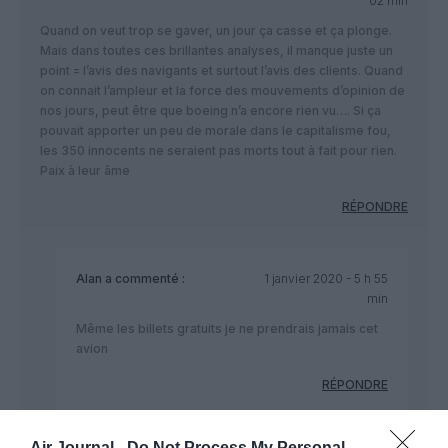
02 min
Quand on veut trop se gaver, un jour ça casse et ça plonge.
Mais dans toutes ces brillantes analyses, il manque juste un
point = l’avis des navigants et surtout l’avis des clients. Quand
on connait l’ampleur et la force des mouvements d’opinion de
nos jours, peut être que boeing n’a encore rien vu…. Si ça
pouvait apporter un peu de morale dans le capitalisme fou,
les 350 innocents ne seraient pas morts tout à fait pour rien.
Paix à leur âme
RÉPONDRE
Alan
a commenté :
1 janvier 2020 - 5 h 55
min
Même les billets gratuits je ne prendrais jamais cet
avion
RÉPONDRE
Air Journal -
Do Not Process My Personal