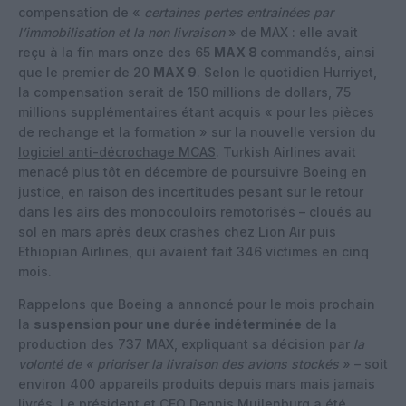
compensation de «
certaines pertes entrainées par
l’immobilisation et la non livraison
» de MAX : elle avait
reçu à la fin mars onze des 65
MAX 8
commandés, ainsi
que le premier de 20
MAX 9
. Selon le quotidien Hurriyet,
la compensation serait de 150 millions de dollars, 75
millions supplémentaires étant acquis « pour les pièces
de rechange et la formation » sur la nouvelle version du
logiciel anti-décrochage MCAS
. Turkish Airlines avait
menacé plus tôt en décembre de poursuivre Boeing en
justice, en raison des incertitudes pesant sur le retour
dans les airs des monocouloirs remotorisés – cloués au
sol en mars après deux crashes chez Lion Air puis
Ethiopian Airlines, qui avaient fait 346 victimes en cinq
mois.
Rappelons que Boeing a annoncé pour le mois prochain
la
suspension pour une durée indéterminée
de la
production des 737 MAX, expliquant sa décision par
la
volonté de «
prioriser la livraison des avions stockés
» – soit
environ 400 appareils produits depuis mars mais jamais
livrés. Le président et CEO Dennis Muilenburg a été