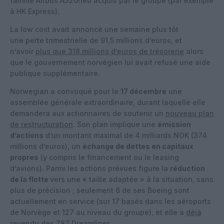
famille Airbus A320neo acquis par le groupe (par exemple
à HK Express).
La low cost avait annoncé une semaine plus tôt
une perte trimestrielle de 91,5 millions d’euros, et
n’avoir
plus que 318 millions d’euros de trésorerie
alors
que le gouvernement norvégien lui avait refusé une aide
publique supplémentaire.
Norwegian a convoqué pour le
17 décembre
une
assemblée générale extraordinaire, durant laquelle elle
demandera aux actionnaires de soutenir un
nouveau plan
de restructuration
. Son plan implique une
émission
d’actions
d’un montant maximal de 4 milliards NOK (374
millions d’euros), un
échange de dettes en capitaux
propres
(y compris le financement ou le leasing
d’avions). Parmi les actions prévues figure la
réduction
de la flotte
vers une « taille adaptée » à la situation, sans
plus de précision ; seulement 6 de ses Boeing sont
actuellement en service (sur 17 basés dans les aéroports
de Norvège et 127 au niveau du groupe), et elle a
déjà
revendu
des 787 Dreamliner.