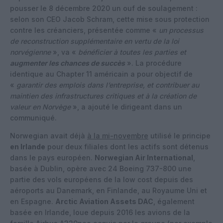
pousser le 8 décembre 2020 un ouf de soulagement :
selon son CEO Jacob Schram, cette mise sous protection
contre les créanciers, présentée comme «
un processus
de reconstruction supplémentaire en vertu de la loi
norvégienne
», va «
bénéficier à toutes les parties et
augmenter les chances de succès
». La procédure
identique au Chapter 11 américain a pour objectif de
«
garantir des emplois dans l’entreprise, et contribuer au
maintien des infrastructures critiques et à la création de
valeur en Norvège
», a ajouté le dirigeant dans un
communiqué.
Norwegian avait déjà
à la mi-novembre
utilisé le principe
en Irlande
pour deux filiales dont les actifs sont détenus
dans le pays européen.
Norwegian Air International
,
basée à Dublin, opère avec 24 Boeing 737-800 une
partie des vols européens de la low cost depuis des
aéroports au Danemark, en Finlande, au Royaume Uni et
en Espagne.
Arctic Aviation Assets DAC
, également
basée en Irlande, loue depuis 2016 les avions de la