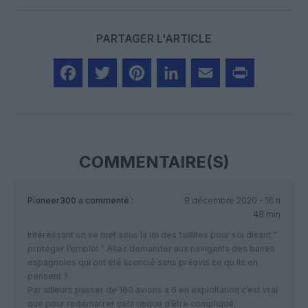
PARTAGER L'ARTICLE
Facebook
Twitter
Pinterest
LinkedIn
Email
Print
COMMENTAIRE(S)
Pioneer300
a commenté :
9 décembre 2020 - 16 h
48 min
Intéressant on se met sous la loi des faillites pour soi disant ”
protéger l’emploi ” Allez demander aux navigants des bases
espagnoles qui ont été licencié sans préavis ce qu ils en
pensent ?
Par ailleurs passer de 160 avions a 6 en exploitation c’est vrai
que pour redémarrer cela risque d’être compliqué