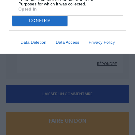
Purposes for which it was collected.
Opted In
RÉPONDRE
CONFIRM
Cédric BOUZINAC
a
10 décembre 2020 - 9
commenté :
h 39 min
Data Deletion
Data Access
Privacy Policy
ce serait non assistance à personne ayant très
faim…
RÉPONDRE
LAISSER UN COMMENTAIRE
FAIRE UN DON