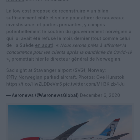
La low cost propose de reconstruire « un bilan
suffisamment ciblé et solide pour attirer de nouveaux
investisseurs et parties prenantes, y compris
potentiellement le soutien du gouvernement norvégien »
qui lui avait été refusé le mois dernier (tout comme celui
de la Suède
en aout
). «
Nous serons prêts à affronter la
concurrence pour les clients après la pandémie de Covid-19
», promettait hier le directeur général de Norwegian.
Sad sight at Stavanger airport (SVG), Norway:
@Fly_Norwegian
parked aircraft. Photos: Ove Hunstok
https://t.co/HwZLDDeVm5
pic.twitter.com/MH3Kizb4Ju
— Aeronews (@AeronewsGlobal)
December 6, 2020