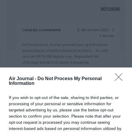
RÉPONDRE
Lenordic
a commenté :
12 décembre 2020 - 0
h 44 min
En l’occurence, ils n’en pensent pas grand chose
puisqu’aucun n’a été licencié jusqu’alors… Ils sont
tous en ERTE FM depuis mai, l’equivalent du
chômage partiel à la sauce espagnole.
Les danois, suédois et finlandais ont réellement
étés virés eux par contre…
Air Journal -
Do Not Process My Personal
Information
RÉPONDRE
If you wish to opt-out of the sale, sharing to third parties, or
processing of your personal or sensitive information for
targeted advertising by us, please use the below opt-out
Ricou
a commenté :
9 décembre 2020 - 20 h
section to confirm your selection. Please note that after your
32 min
opt-out request is processed you may continue seeing
interest-based ads based on personal information utilized by
N’est-ce pas le début de la fin pour la compagnie ?