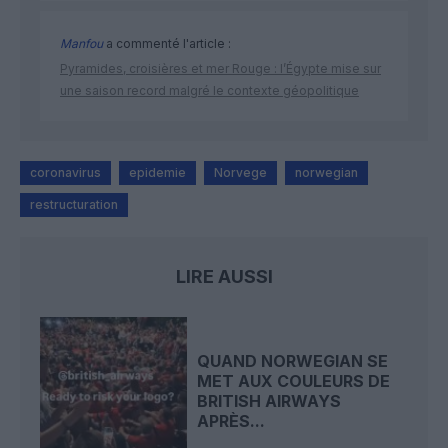
Manfou
a commenté l'article :
Pyramides, croisières et mer Rouge : l’Égypte mise sur
une saison record malgré le contexte géopolitique
coronavirus
epidemie
Norvege
norwegian
restructuration
LIRE AUSSI
QUAND NORWEGIAN SE
MET AUX COULEURS DE
BRITISH AIRWAYS
APRÈS...