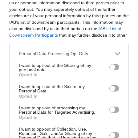
us or personal information disclosed to third parties prior to
RÉPONDRE
your opt-out. You may separately opt-out of the further
disclosure of your personal information by third parties on the
IAB’s list of downstream participants. This information may
also be disclosed by us to third parties on the
IAB’s List of
ALExxx
a commenté :
10 décembre 2020 - 9
Downstream Participants
that may further disclose it to other
h 29 min
third parties.
le début date de l’année derniere, ca n’allait pas fort
avant Covid.
Personal Data Processing Opt Outs
Ne serait pas la fin de la fin?
I want to opt-out of the Sharing of my
personal data.
RÉPONDRE
Opted In
I want to opt-out of the Sale of my
Personal Data.
Opted In
ALExxx
a commenté :
10 décembre 2020 - 9 h
I want to opt-out of processing my
28 min
Personal Data for Targeted Advertising.
Opted In
Chapter 11 = loi de protection contre les créanciers, mais
quelqu’un peut-il m’expliquer si un fournisseur de service
I want to opt-out of Collection, Use,
(fuel ou catering) n’a pas été payé, est-il obligé d’aller faire le
Retention, Sale, and/or Sharing of my
plein d’un avion dont la compagnie n’a pas payé ses factures?
Personal Data that Is Unrelated with the