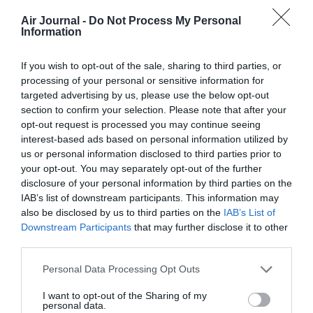
Air Journal -
Do Not Process My Personal
Information
PARTAGER L'ARTICLE
If you wish to opt-out of the sale, sharing to third parties, or
processing of your personal or sensitive information for
targeted advertising by us, please use the below opt-out
Facebook
Twitter
Pinterest
LinkedIn
Email
Print
section to confirm your selection. Please note that after your
opt-out request is processed you may continue seeing
interest-based ads based on personal information utilized by
us or personal information disclosed to third parties prior to
Aucun commentaire !
your opt-out. You may separately opt-out of the further
disclosure of your personal information by third parties on the
IAB’s list of downstream participants. This information may
LAISSER UN COMMENTAIRE
also be disclosed by us to third parties on the
IAB’s List of
Downstream Participants
that may further disclose it to other
third parties.
FAIRE UN DON
Personal Data Processing Opt Outs
I want to opt-out of the Sharing of my
Appel aux lecteurs !
personal data.