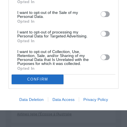
Opted In
Soutenez Air Journal participez
à son
développement !
I want to opt-out of the Sale of my
Personal Data.
Opted In
I want to opt-out of processing my
NOUS SOUTENIR
Personal Data for Targeted Advertising.
Opted In
I want to opt-out of Collection, Use,
Retention, Sale, and/or Sharing of my
Personal Data that Is Unrelated with the
Purposes for which it was collected.
Opted In
DERNIERS COMMENTAIRES
CONFIRM
Data Deletion
Data Access
Privacy Policy
Helper
a commenté l'article :
19 h 23 sans escale : le Boeing 777F de National
Airlines relie l’Écosse à l’Australie