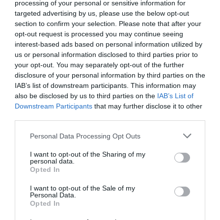
processing of your personal or sensitive information for
frais, d’impots, surcharges etc.) et en arrêtant la desserte du
targeted advertising by us, please use the below opt-out
jour au lendemain “parce que c’est comme ça, vous avez
section to confirm your selection. Please note that after your
signé!”
opt-out request is processed you may continue seeing
RÉPONDRE
interest-based ads based on personal information utilized by
us or personal information disclosed to third parties prior to
your opt-out. You may separately opt-out of the further
disclosure of your personal information by third parties on the
PIERRE
a commenté :
9 février 2021 - 20 h 37
IAB’s list of downstream participants. This information may
min
also be disclosed by us to third parties on the
IAB’s List of
Downstream Participants
that may further disclose it to other
Oui, ces atteintes aux libertés sont insupportables. Avec un
test, éventuellement un retenue de 3 jours et un 2ème test
third parties.
POUR LES ARRIVANTS, ce serait largement suffisant. Et que
Personal Data Processing Opt Outs
dire des gens bloqués au dernier moment qui ne peuvent pas
sortir de France pour rentrer dans leur pays ? J’imagine les
I want to opt-out of the Sharing of my
heures et les jours perdus à attendre et à faire le bras de fer
personal data.
avec leur compagnie pour de faire rembourser ou obtenir un
Opted In
voucher… La gestion du covid aura été le feu d’artifice de la
bureaucratie française. Aucune intelligence, aucun
I want to opt-out of the Sale of my
imagination, des règles, des contraintes, des interdictions,
Personal Data.
Opted In
sans réfléchir