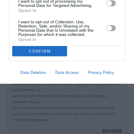
I want to opt-out of processing my
RÉPONDRE
Personal Data for Targeted Advertising.
Opted In
I want to opt-out of Collection, Use,
Herman
a commenté :
9 février 2021 - 21 h 41 min
Retention, Sale, and/or Sharing of my
Personal Data that Is Unrelated with the
Certains expatriés (mais pas moi) ont saisi le Conseil d’Etat au
Purposes for which it was collected.
Opted In
sujet de cette nouvelle restriction pour en clarifier la légalité.
RÉPONDRE
CONFIRM
Data Deletion
Data Access
Privacy Policy
private equity
a commenté :
10 février 2021 - 2 h 57 min
Les démocraties sont des choses fragiles. On va pas vers le
beau Simone 🙁
Les pays se referment en pensant que cela changera
quelque chose.
Il y a fort à parier que voyant les frontières se refermer le
virus va s’auto-détruire dans les 5 secondes comme dans
“mission impossible”
RÉPONDRE