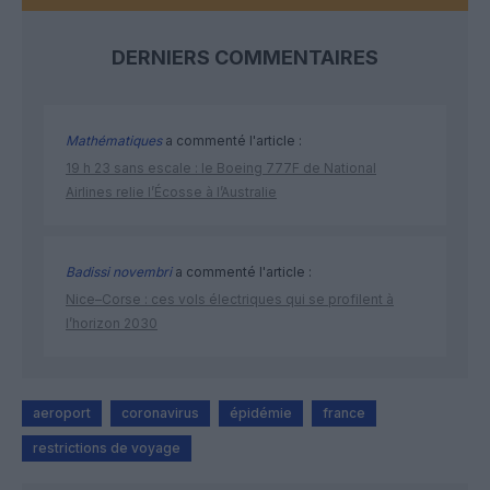
DERNIERS COMMENTAIRES
Mathématiques
a commenté l'article :
19 h 23 sans escale : le Boeing 777F de National
Airlines relie l’Écosse à l’Australie
Badissi novembri
a commenté l'article :
Nice–Corse : ces vols électriques qui se profilent à
l’horizon 2030
aeroport
coronavirus
épidémie
france
restrictions de voyage