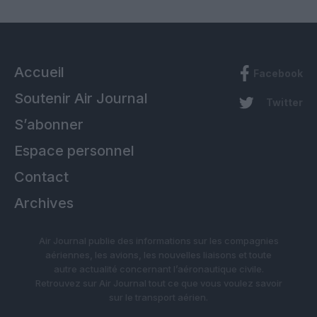
Accueil
Facebook
Soutenir Air Journal
Twitter
S’abonner
Espace personnel
Contact
Archives
Air Journal publie des informations sur les compagnies
aériennes, les avions, les nouvelles liaisons et toute
autre actualité concernant l’aéronautique civile.
Retrouvez sur Air Journal tout ce que vous voulez savoir
sur le transport aérien.