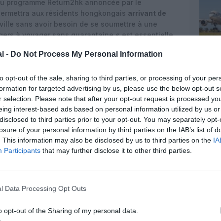
n du programme Return2hk annoncée par le
ermettra aux résidents hongkongais
arrivant de
 ville sans avoir besoin de se soumettre à une
ers à voyager sans quarantaine « est essentielle
ransfrontaliers à des niveaux pré-Covid, et la
l -
Do Not Process My Personal Information
ouvel assouplissement des exigences de
 communiqué.
to opt-out of the sale, sharing to third parties, or processing of your per
formation for targeted advertising by us, please use the below opt-out s
r selection. Please note that after your opt-out request is processed y
eing interest-based ads based on personal information utilized by us or
disclosed to third parties prior to your opt-out. You may separately opt-
losure of your personal information by third parties on the IAB’s list of
. This information may also be disclosed by us to third parties on the
IA
Participants
that may further disclose it to other third parties.
l Data Processing Opt Outs
o opt-out of the Sharing of my personal data.