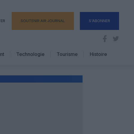
TER
SOUTENIR AIR JOURNAL
S'ABONNER
nt
Technologie
Tourisme
Histoire
Pratique
Hôtellerie
Voyages d’affaires