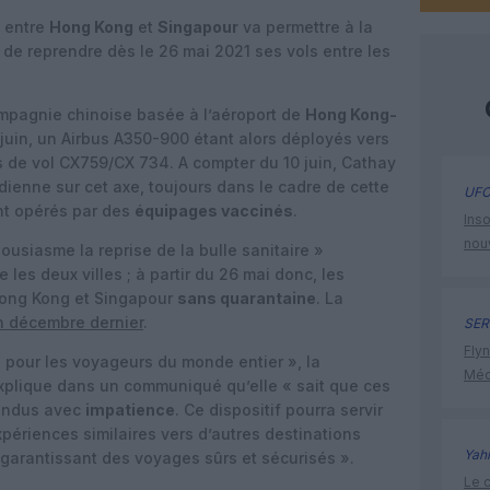
» entre
Hong Kong
et
Singapour
va permettre à la
de reprendre dès le 26 mai 2021 ses vols entre les
ompagnie chinoise basée à l’aéroport de
Hong Kong-
 juin, un Airbus A350-900 étant alors déployés vers
 de vol CX759/CX 734. A compter du 10 juin, Cathay
dienne sur cet axe, toujours dans le cadre de cette
UFO
ant opérés par des
équipages vaccinés
.
Inso
nou
ousiasme la reprise de la bulle sanitaire »
les deux villes ; à partir du 26 mai donc, les
Hong Kong et Singapour
sans quarantaine
. La
n décembre dernier
.
SER
Flyn
e pour les voyageurs du monde entier », la
Méd
plique dans un communiqué qu’elle « sait que ces
tendus avec
impatience
. Ce dispositif pourra servir
périences similaires vers d’autres destinations
Yah
garantissant des voyages sûrs et sécurisés ».
Le c