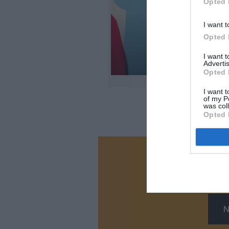
Opted 
I want t
Opted 
I want 
Advertis
Opted 
I want t
of my P
was col
Opted 
Vous ave
Soutenez
N