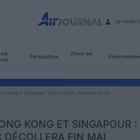
SE CONNEC
Low
Zoom sur
Perspective
Environneme
cost
…
Edito
En chiffres
Avis d’expert
ong Kong et Singapour : Cathay Pacific décollera fin mai
AJ Académie
Vidéo
ONG KONG ET SINGAPOUR :
C DÉCOLLERA FIN MAI