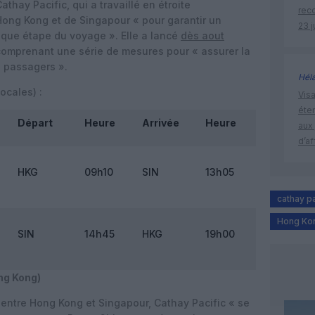
thay Pacific, qui a travaillé en étroite
rec
 Hong Kong et de Singapour « pour garantir un
23 j
aque étape du voyage ». Elle a lancé
dès aout
comprenant une série de mesures pour « assurer la
s passagers ».
Hél
ocales) :
Visa
éte
Départ
Heure
Arrivée
Heure
aux 
d’af
HKG
09h10
SIN
13h05
cathay pa
Hong Ko
SIN
14h45
HKG
19h00
ng Kong)
re entre Hong Kong et Singapour, Cathay Pacific « se