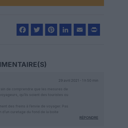
Facebook
Twitter
Pinterest
LinkedIn
Email
Print
MENTAIRE(S)
29 avril 2021 - 1 h 50 min
n train de comprendre que les mesures de
voyageurs, qu’ils soient des touristes ou
ent des freins à l’envie de voyager. Pas
n d’un curetage du fond de la boite
RÉPONDRE