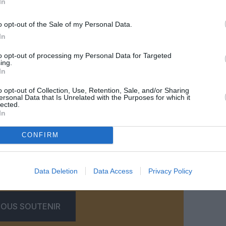
In
o opt-out of the Sale of my Personal Data.
In
to opt-out of processing my Personal Data for Targeted
ing.
In
©Cathay Pacific
o opt-out of Collection, Use, Retention, Sale, and/or Sharing
ersonal Data that Is Unrelated with the Purposes for which it
lected.
In
CONFIRM
z apprécié l’article ?
-nous, faites un don !
Data Deletion
Data Access
Privacy Policy
OUS SOUTENIR