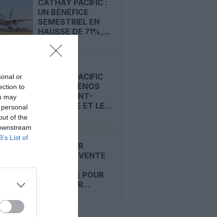
CATHAY PACIFIC :
UN BÉNÉFICE
SEMESTRIEL EN
HAUSSE DE 71%,...
CATHAY PACIFIC
sonal or
OUVRE BUENOS
ection to
AIRES, SAINT-
ou may
DOMINGUE ET LE...
 personal
out of the
 downstream
B’s List of
SINGAPOUR
CHANGI INVENTE
LA PORTE
SATELLITE POUR
AMÉLIORER...