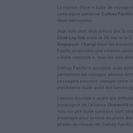
La reprise d’une « bulle de voyage 
compagnie aérienne
Cathay Pacific
deux métropoles.
Sept vols sont déjà prévus par la c
Chek Lap Kok
entre le 26 mai et le 8
Singapour-Changi
sous les numéros
Pacific proposera une rotation quoti
« bulle sanitaire », tous les vols ét
Cathay Pacific « accueille avec enth
permettant les voyages aériens entre 
passagers pourront voyager entre 
précédente bulle avait été lancée
e
L’année écoulée « ayant été difficil
compagnie de l’alliance
Oneworld
ex
vols via une bulle sanitaire sont at
d’exemple pour la mise en place d’ex
phares du réseau de Cathay Pacific 