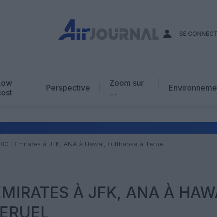
SE CONNEC
Low
Zoom sur
Perspective
Environneme
cost
…
Edito
En chiffres
Avis d’expert
80 : Emirates à JFK, ANA à Hawaï, Lufthansa à Teruel
AJ Académie
Vidéo
EMIRATES À JFK, ANA À HAW
TERUEL