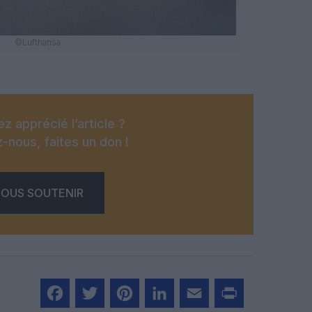
©Lufthansa
z apprécié l’article ?
-nous, faites un don !
OUS SOUTENIR