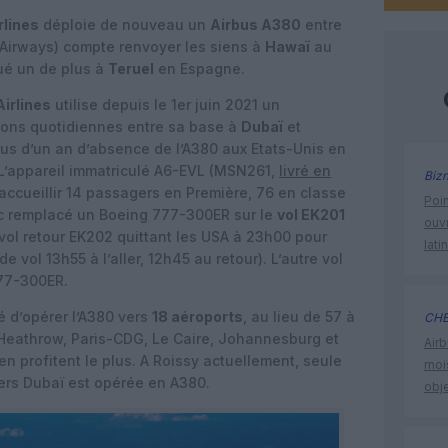
rlines
déploie de nouveau un
Airbus A380
entre
 Airways) compte renvoyer les siens à
Hawaï
au
ué un de plus à
Teruel
en Espagne.
irlines
utilise depuis le 1er juin 2021 un
ions quotidiennes entre sa base à
Dubaï
et
lus d’un an d’absence de l’A380 aux Etats-Unis en
 L’appareil immatriculé A6-EVL (MSN261,
livré en
Biz
accueillir 14 passagers en Première, 76 en classe
Poin
nc remplacé un Boeing 777-300ER sur le
vol EK201
ouvr
e vol retour EK202 quittant les USA à 23h00 pour
lati
e vol 13h55 à l’aller, 12h45 au retour). L’autre vol
777-300ER.
é d’opérer l’A380 vers
18 aéroports
, au lieu de 57 à
CHE
Heathrow, Paris-CDG, Le Caire, Johannesburg et
Airb
n profitent le plus. A Roissy actuellement, seule
moi
ers Dubaï est opérée en A380.
obje