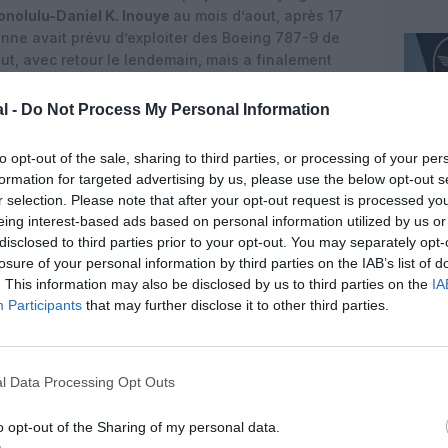
onolulu-Daniel K. Inouye
au mois d’aout, après 17
nne avait prévu d’exploiter des Boeing 787-9 de
out, avec retour le lendemain, mais a finalement
 en Première, 56 en classe Affaires, 73 en Premium
te à des «
modifications des mesures de quarantaine
l -
Do Not Process My Personal Information
ande des passagers
». Contrairement aux autres, les
euvent éviter la quarantaine de 10 jours
to opt-out of the sale, sharing to third parties, or processing of your per
s dans les 72 heures avant le départ.
formation for targeted advertising by us, please use the below opt-out s
r selection. Please note that after your opt-out request is processed y
lliance
étaient avant la crise exclusivement opéré
eing interest-based ads based on personal information utilized by us or
ux
des trois exemplaires commandés sont arrivés
disclosed to third parties prior to your opt-out. You may separately opt-
sont utilisés que sur des «
vols vers nulle part
».
losure of your personal information by third parties on the IAB’s list of
. This information may also be disclosed by us to third parties on the
IA
Lufthansa
d’un A380 supplémentaire (D-AIMM) de
Participants
that may further disclose it to other third parties.
 Tarmac Aerosave à
Teruel
en Espagne, pour du
 septembre au moins selon certaines sources). Ses
en Première, 78 en classe Affaires, 52 en Premium
loués au sol, faute de reprise du trafic long-
l Data Processing Opt Outs
o opt-out of the Sharing of my personal data.
n aeropuerto de Teruel
@aeropuerteruel