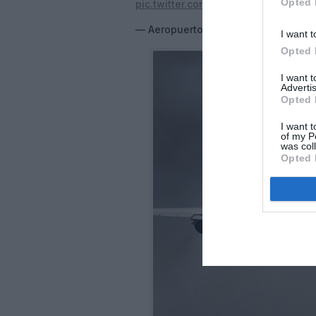
Opted 
pic.twitter.com/JO9JTUO05I
— Aeropuerto de Teruel, vuela la i
I want t
Opted 
I want 
Advertis
Opted 
I want t
of my P
was col
Opted 