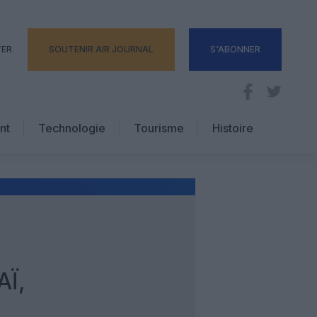
TER
SOUTENIR AIR JOURNAL
S'ABONNER
nt
Technologie
Tourisme
Histoire
Pratique
Hôtellerie
Voyages d’affaires
AÏ,