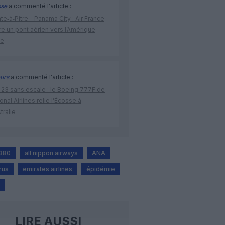
sse
a commenté l'article :
te‑à‑Pitre – Panama City : Air France
e un pont aérien vers l’Amérique
ne
urs
a commenté l'article :
 23 sans escale : le Boeing 777F de
onal Airlines relie l’Écosse à
stralie
A380
all nippon airways
ANA
rus
emirates airlines
épidémie
LIRE AUSSI