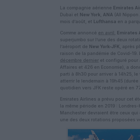
La compagnie aérienne
Emirates Ai
Dubaï et
New York
,
ANA
(All Nippon
mois d’août, et
Lufthansa
en a parq
Comme annoncé
en avril
,
Emirates A
superjumbo sur l’une des deux rotat
l’aéroport de
New York-JFK
, après p
raison de la pandémie de Covid-19.
décembre dernier
et configuré pour 
Affaires et 426 en Economie), a do
parti à 8h30 pour arriver à 14h25, l
atterrir le lendemain à 19h45 (durée d
quotidien vers JFK reste opéré en 
Emirates Airlines a prévu pour cet ét
la même période en 2019 : Londres-
Manchester devraient être ceux qui e
une des deux rotations proposées v