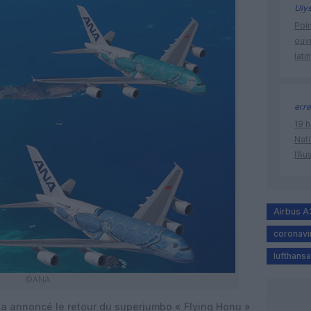
Uly
Poin
ouvr
lati
erre
19 h
Nati
l’Au
Airbus 
coronavi
lufthansa
©ANA
 a annoncé le retour du superjumbo « Flying Honu »