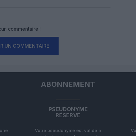
Facebook
Twitter
Pinterest
LinkedIn
Email
Print
un commentaire !
ER UN COMMENTAIRE
ABONNEMENT
PSEUDONYME
RÉSERVÉ
'une
Votre pseudonyme est validé à
Vo