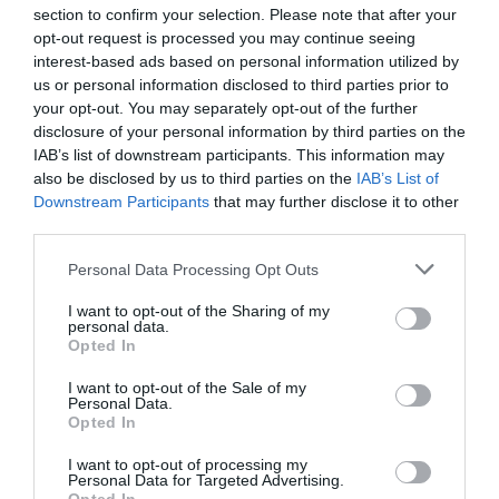
section to confirm your selection. Please note that after your
opt-out request is processed you may continue seeing
COMMENTAIRE(S)
interest-based ads based on personal information utilized by
us or personal information disclosed to third parties prior to
your opt-out. You may separately opt-out of the further
LoL
a commenté :
11 juin 2021 - 8 h 54 min
disclosure of your personal information by third parties on the
IAB’s list of downstream participants. This information may
« jusqu’à 180 emplois directs et plus de 2200 emplois
also be disclosed by us to third parties on the
IAB’s List of
indirects »
Downstream Participants
that may further disclose it to other
non mais LoooooLLL hahaha
third parties.
RÉPONDRE
Personal Data Processing Opt Outs
I want to opt-out of the Sharing of my
personal data.
Opted In
larry
a commenté :
12 juin 2021 - 11 h 20 min
Le choix entre Ryanair et la “nouvelle” Alitalia…
I want to opt-out of the Sale of my
Personal Data.
Vous préférez le cancer ou le sida?
Opted In
RÉPONDRE
I want to opt-out of processing my
Personal Data for Targeted Advertising.