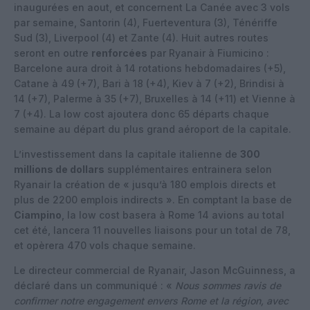
inaugurées en aout, et concernent La Canée avec 3 vols
par semaine, Santorin (4), Fuerteventura (3), Ténériffe
Sud (3), Liverpool (4) et Zante (4). Huit autres routes
seront en outre
renforcées
par Ryanair à Fiumicino :
Barcelone aura droit à 14 rotations hebdomadaires (+5),
Catane à 49 (+7), Bari à 18 (+4), Kiev à 7 (+2), Brindisi à
14 (+7), Palerme à 35 (+7), Bruxelles à 14 (+11) et Vienne à
7 (+4). La low cost ajoutera donc 65 départs chaque
semaine au départ du plus grand aéroport de la capitale.
L’investissement dans la capitale italienne de
300
millions de dollars
supplémentaires entrainera selon
Ryanair la création de « jusqu’à 180 emplois directs et
plus de 2200 emplois indirects ». En comptant la base de
Ciampino
, la low cost basera à Rome 14 avions au total
cet été, lancera 11 nouvelles liaisons pour un total de 78,
et opèrera 470 vols chaque semaine.
Le directeur commercial de Ryanair, Jason McGuinness, a
déclaré dans un communiqué : «
Nous sommes ravis de
confirmer notre engagement envers Rome et la région, avec