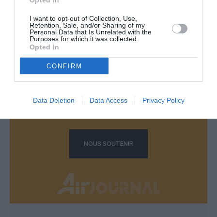
Opted In
LAISSER UN COMMENTAIRE
I want to opt-out of Collection, Use,
Retention, Sale, and/or Sharing of my
Personal Data that Is Unrelated with the
Purposes for which it was collected.
Opted In
FAIRE UN DON
CONFIRM
Appel aux lecteurs !
Soutenez Air Journal participez
à son
Data Deletion
Data Access
Privacy Policy
développement !
NOUS SOUTENIR