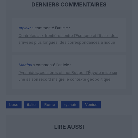
DERNIERS COMMENTAIRES
atplhkt
a commenté l'article :
Contrôles aux frontières entre l’Espagne et l’Italie : des
arrivées plus longues, des correspondances à risque
Manfou
a commenté l'article :
Pyramides, croisières et mer Rouge : l’Égypte mise sur
une saison record malgré le contexte géopolitique
base
italie
Rome
ryanair
Venise
LIRE AUSSI