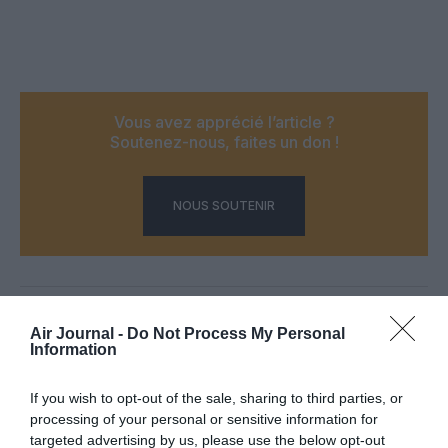
Vous avez apprécié l’article ?
Soutenez-nous, faites un don !
NOUS SOUTENIR
PARTAGER L'ARTICLE
Air Journal -
Do Not Process My Personal
Information
If you wish to opt-out of the sale, sharing to third parties, or
Facebook
Twitter
Pinterest
LinkedIn
Email
Print
processing of your personal or sensitive information for
targeted advertising by us, please use the below opt-out