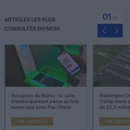
01
/
05
ARTICLES LES PLUS
CONSULTÉS DU MOIS
Aéroports du Maroc : la carte
Washington Du
d’embarquement passe au tout
Trump lance u
numérique avec Pax Check
de 22,5 millia
LIRE L'ARTICLE
LIRE L'ARTICL